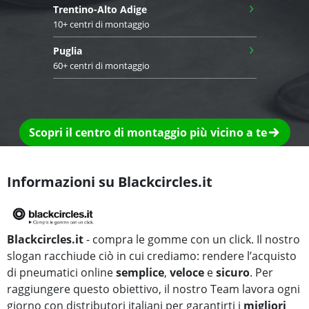
›
Trentino-Alto Adige
10+ centri di montaggio
›
Puglia
60+ centri di montaggio
Scopri il centro di montaggio più vicino a te
Informazioni su Blackcircles.it
Blackcircles.it
- compra le gomme con un click. Il nostro
slogan racchiude ciò in cui crediamo: rendere l’acquisto
di pneumatici online
semplice
,
veloce
e
sicuro
. Per
raggiungere questo obiettivo, il nostro Team lavora ogni
giorno con distributori italiani per garantirti i
migliori