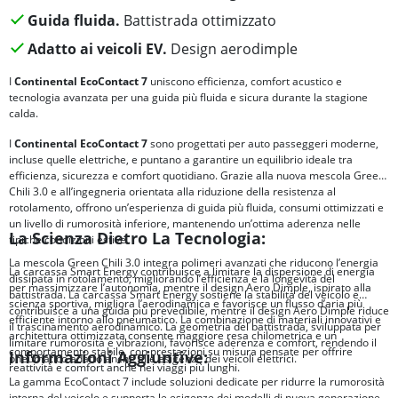
Guida fluida.
Battistrada ottimizzato
Adatto ai veicoli EV.
Design aerodimple
I
Continental EcoContact 7
uniscono efficienza, comfort acustico e
tecnologia avanzata per una guida più fluida e sicura durante la stagione
calda.
I
Continental EcoContact 7
sono progettati per auto passeggeri moderne,
incluse quelle elettriche, e puntano a garantire un equilibrio ideale tra
efficienza, sicurezza e comfort quotidiano. Grazie alla nuova mescola Green
Chili 3.0 e all’ingegneria orientata alla riduzione della resistenza al
rotolamento, offrono un’esperienza di guida più fluida, consumi ottimizzati e
un livello di rumorosità inferiore, mantenendo un’ottima aderenza nelle
La Scienza Dietro La Tecnologia:
tipiche condizioni estive.
La mescola Green Chili 3.0 integra polimeri avanzati che riducono l’energia
La carcassa Smart Energy contribuisce a limitare la dispersione di energia
dissipata in rotolamento, migliorando l’efficienza e la longevità del
per massimizzare l’autonomia, mentre il design Aero Dimple, ispirato alla
battistrada. La carcassa Smart Energy sostiene la stabilità del veicolo e
scienza sportiva, migliora l’aerodinamica e favorisce un flusso d’aria più
contribuisce a una guida più prevedibile, mentre il design Aero Dimple riduce
efficiente intorno allo pneumatico. La combinazione di materiali innovativi e
il trascinamento aerodinamico. La geometria del battistrada, sviluppata per
architettura ottimizzata consente maggiore resa chilometrica e un
limitare rumorosità e vibrazioni, favorisce aderenza e comfort, rendendo il
comportamento stabile, con prestazioni su misura pensate per offrire
Informazioni Aggiuntive:
pneumatico adatto anche alle esigenze dei veicoli elettrici.
reattività e comfort anche nei viaggi più lunghi.
La gamma EcoContact 7 include soluzioni dedicate per ridurre la rumorosità
interna del veicolo e supporta le esigenze dei modelli di nuova generazione,