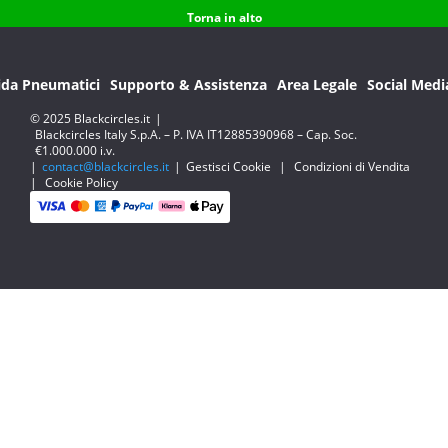
Torna in alto
ida Pneumatici
Supporto & Assistenza
Area Legale
Social Medi
© 2025 Blackcircles.it
|
Blackcircles Italy S.p.A. – P. IVA IT12885390968 – Cap. Soc.
€1.000.000 i.v.
|
contact@blackcircles.it
|
Gestisci Cookie
|
Condizioni di Vendita
|
Cookie Policy