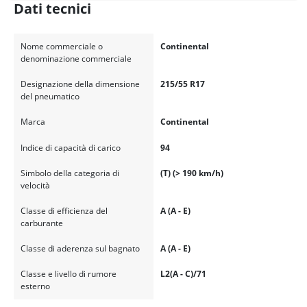
Dati tecnici
Nome commerciale o
Continental
denominazione commerciale
Designazione della dimensione
215/55 R17
del pneumatico
Marca
Continental
Indice di capacità di carico
94
Simbolo della categoria di
(T) (> 190 km/h)
velocità
Classe di efficienza del
A (A - E)
carburante
Classe di aderenza sul bagnato
A (A - E)
Classe e livello di rumore
L2(A - C)/71
esterno