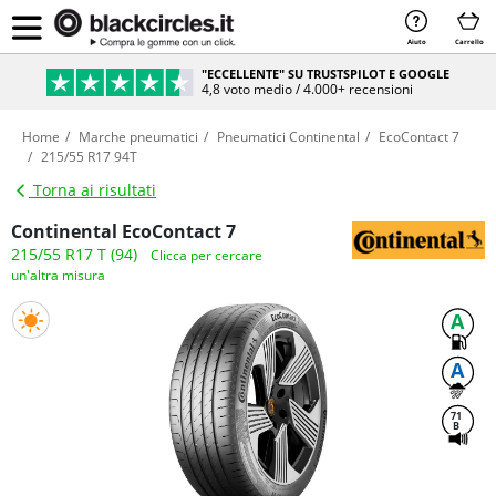
Aiuto
Carrello
"ECCELLENTE" SU TRUSTSPILOT E GOOGLE
4,8 voto medio / 4.000+ recensioni
Home
Marche pneumatici
Pneumatici Continental
EcoContact 7
215/55 R17 94T
Torna ai risultati
Continental EcoContact 7
215/55 R17 T (94)
Clicca per cercare
un'altra misura
A
A
71
B