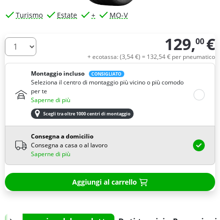
Turismo
Estate
+
MO-V
129,
€
00
Quantità
+ ecotassa: (
3,
54
€
) =
132,
54
€
per pneumatico
Montaggio incluso
CONSIGLIATO
Seleziona il centro di montaggio più vicino o più comodo
per te
Saperne di più
Scegli tra oltre 1000 centri di montaggio
Consegna a domicilio
Consegna a casa o al lavoro
Saperne di più
Aggiungi al carrello