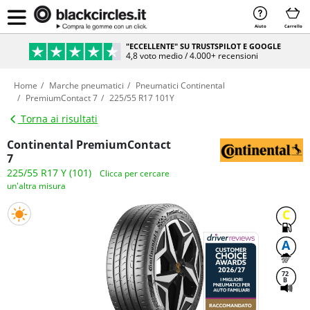
Aiuto
Carrello
"ECCELLENTE" SU TRUSTSPILOT E GOOGLE
4,8 voto medio / 4.000+ recensioni
Home
Marche pneumatici
Pneumatici Continental
PremiumContact 7
225/55 R17 101Y
Torna ai risultati
Continental PremiumContact
7
225/55 R17 Y (101)
Clicca per cercare
un'altra misura
C
A
72
B