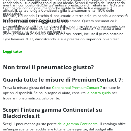
rendendolo il tuo compagno di guida ideale. Scopri il meglio dell'ingegneria
mentre il composto RedChili garantisce prestazioni di frenata immediate e
Continental con un pneumatico che soddisfa tutte le tue esigenze di
affidabili. La tecnologia ContiSeal sigilla istantaneamente l'80% delle
prestazioni.
forature, riducendo il rischio di pneumatici a terra ed eliminando la necessità
Informazioni Aggiuntive:
di cambiamenti immediati sul ciglio della strada. Questo pneumatico è
compatibile con tutti i cerchi disponibili in commercio e contrassegnato con
Disponibile in dimensioni da 16 a 21, il PremiumContact 7 si adatta a una
un simbolo chiaro sulla parete laterale.
vasta gamma di veicoli. Ha vinto numerosi premi, incluso il primo posto nei
Tyre Reviews 2023, dimostrando le sue prestazioni superiori in vari test.
Leggi tutto
Non trovi il pneumatico giusto?
Guarda tutte le misure di PremiumContact 7:
Trova la misura giusta del tuo
Continental PremiumContact 7
tra tutte le
opzioni disponibili. Se hai bisogno di aiuto, consulta
la nostra guida
per
trovare il pneumatico giusto per te.
Scopri l'intera gamma Continental su
Blackcircles.it
Scegli il pneumatico giusto per te
della gamma Continental
. Il catalogo offre
un'ampia scelta per soddisfare tutte le tue esigenze, dal budget alle