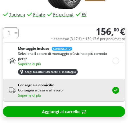
Turismo
Estate
Extra-Load
EV
156,
€
00
Quantità
+ ecotassa: (
3,
17
€
) =
159,
17
€
per pneumatico
Montaggio incluso
CONSIGLIATO
Seleziona il centro di montaggio più vicino o più comodo
per te
Saperne di più
Scegli tra oltre 1000 centri di montaggio
Consegna a domicilio
Consegna a casa o al lavoro
Saperne di più
Aggiungi al carrello