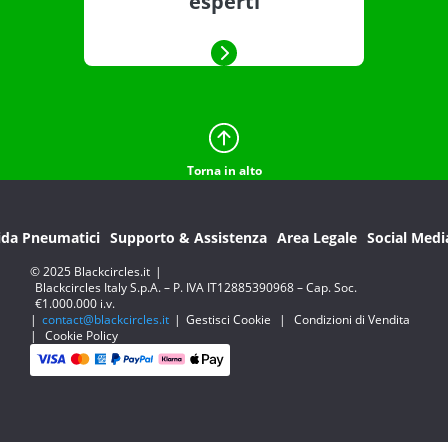
esperti
Torna in alto
ida Pneumatici
Supporto & Assistenza
Area Legale
Social Medi
© 2025 Blackcircles.it
|
Blackcircles Italy S.p.A. – P. IVA IT12885390968 – Cap. Soc.
€1.000.000 i.v.
|
contact@blackcircles.it
|
Gestisci Cookie
|
Condizioni di Vendita
|
Cookie Policy