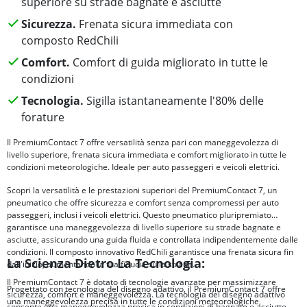
superiore su strade bagnate e asciutte
Sicurezza.
Frenata sicura immediata con
composto RedChili
Comfort.
Comfort di guida migliorato in tutte le
condizioni
Tecnologia.
Sigilla istantaneamente l'80% delle
forature
Il PremiumContact 7 offre versatilità senza pari con maneggevolezza di
livello superiore, frenata sicura immediata e comfort migliorato in tutte le
condizioni meteorologiche. Ideale per auto passeggeri e veicoli elettrici.
Scopri la versatilità e le prestazioni superiori del PremiumContact 7, un
pneumatico che offre sicurezza e comfort senza compromessi per auto
passeggeri, inclusi i veicoli elettrici. Questo pneumatico pluripremiato
garantisce una maneggevolezza di livello superiore su strade bagnate e
asciutte, assicurando una guida fluida e controllata indipendentemente dalle
condizioni. Il composto innovativo RedChili garantisce una frenata sicura fin
La Scienza Dietro La Tecnologia:
dall'inizio, aumentando la tua fiducia sulla strada.
Il PremiumContact 7 è dotato di tecnologie avanzate per massimizzare
Progettato con tecnologia del disegno adattivo, il PremiumContact 7 offre
sicurezza, comfort e maneggevolezza. La tecnologia del disegno adattivo
una maneggevolezza precisa in tutte le condizioni meteorologiche,
consente una maneggevolezza precisa in condizioni di bagnato e asciutto,