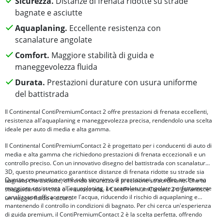
Sicurezza.
Distanze di frenata ridotte su strade
bagnate e asciutte
Aquaplaning.
Eccellente resistenza con
scanalature angolate
Comfort.
Maggiore stabilità di guida e
maneggevolezza fluida
Durata.
Prestazioni durature con usura uniforme
del battistrada
Il Continental ContiPremiumContact 2 offre prestazioni di frenata eccellenti,
resistenza all'aquaplaning e maneggevolezza precisa, rendendolo una scelta
ideale per auto di media e alta gamma.
Il Continental ContiPremiumContact 2 è progettato per i conducenti di auto di
media e alta gamma che richiedono prestazioni di frenata eccezionali e un
controllo preciso. Con un innovativo disegno del battistrada con scanalature
3D, questo pneumatico garantisce distanze di frenata ridotte su strade sia
Questo pneumatico non è solo sinonimo di prestazioni, ma offre anche una
bagnate che asciutte, offrendo sicurezza e precisione straordinarie. Che tu
maggiore resistenza all'aquaplaning. Le scanalature angolate perfettamente
stia guidando in città o in autostrada, il ContiPremiumContact 2 ti garantisce
canalizzano efficacemente l'acqua, riducendo il rischio di aquaplaning e
un viaggio fluido e sicuro.
mantenendo il controllo in condizioni di bagnato. Per chi cerca un'esperienza
di guida premium, il ContiPremiumContact 2 è la scelta perfetta, offrendo