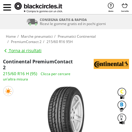
Aiuto
Carrello
SERVIZIO DI MONTAGGIO INCLUSO
Compra le gomme con il montaggio
Home
Marche pneumatici
Pneumatici Continental
PremiumContact 2
215/60 R16 95H
Torna ai risultati
Continental PremiumContact
2
215/60 R16 H (95)
Clicca per cercare
un'altra misura
C
B
71
B