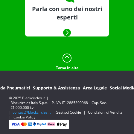
Parla con uno dei nostri
esperti
Torna in alto
ida Pneumatici
Supporto & Assistenza
Area Legale
Social Medi
© 2025 Blackcircles.it
|
Blackcircles Italy S.p.A. – P. IVA IT12885390968 – Cap. Soc.
€1.000.000 i.v.
|
contact@blackcircles.it
|
Gestisci Cookie
|
Condizioni di Vendita
|
Cookie Policy