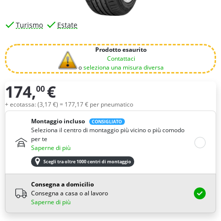
Turismo
Estate
Prodotto esaurito
Contattaci
o
seleziona una misura diversa
174,
€
00
Quantità
+ ecotassa: (
3,
17
€
) =
177,
17
€
per pneumatico
Montaggio incluso
CONSIGLIATO
Seleziona il centro di montaggio più vicino o più comodo
per te
Saperne di più
Scegli tra oltre 1000 centri di montaggio
Consegna a domicilio
Consegna a casa o al lavoro
Saperne di più