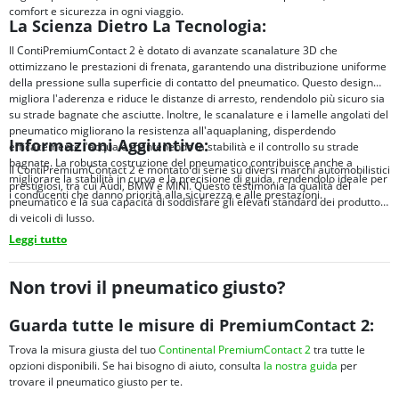
comfort e sicurezza in ogni viaggio.
La Scienza Dietro La Tecnologia:
Il ContiPremiumContact 2 è dotato di avanzate scanalature 3D che
ottimizzano le prestazioni di frenata, garantendo una distribuzione uniforme
della pressione sulla superficie di contatto del pneumatico. Questo design
migliora l'aderenza e riduce le distanze di arresto, rendendolo più sicuro sia
su strade bagnate che asciutte. Inoltre, le scanalature e i lamelle angolati del
pneumatico migliorano la resistenza all'aquaplaning, disperdendo
Informazioni Aggiuntive:
efficacemente l'acqua e mantenendo la stabilità e il controllo su strade
bagnate. La robusta costruzione del pneumatico contribuisce anche a
Il ContiPremiumContact 2 è montato di serie su diversi marchi automobilistici
migliorare la stabilità in curva e la precisione di guida, rendendolo ideale per
prestigiosi, tra cui Audi, BMW e MINI. Questo testimonia la qualità del
i conducenti che danno priorità alla sicurezza e alle prestazioni.
pneumatico e la sua capacità di soddisfare gli elevati standard dei produttori
di veicoli di lusso.
Leggi tutto
Non trovi il pneumatico giusto?
Guarda tutte le misure di PremiumContact 2:
Trova la misura giusta del tuo
Continental PremiumContact 2
tra tutte le
opzioni disponibili. Se hai bisogno di aiuto, consulta
la nostra guida
per
trovare il pneumatico giusto per te.