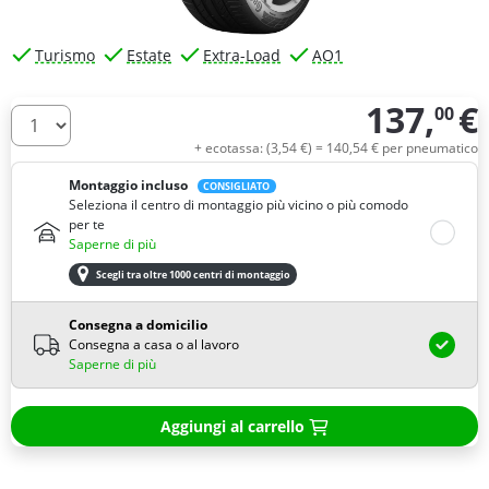
Turismo
Estate
Extra-Load
AO1
137,
€
00
Quantità
+ ecotassa: (
3,
54
€
) =
140,
54
€
per pneumatico
Montaggio incluso
CONSIGLIATO
Seleziona il centro di montaggio più vicino o più comodo
per te
Saperne di più
Scegli tra oltre 1000 centri di montaggio
Consegna a domicilio
Consegna a casa o al lavoro
Saperne di più
Aggiungi al carrello