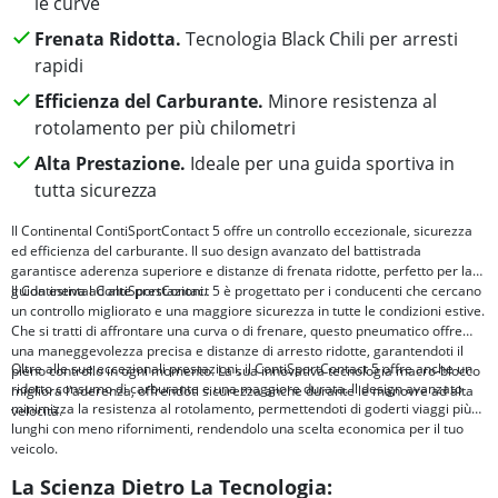
le curve
Frenata Ridotta.
Tecnologia Black Chili per arresti
rapidi
Efficienza del Carburante.
Minore resistenza al
rotolamento per più chilometri
Alta Prestazione.
Ideale per una guida sportiva in
tutta sicurezza
Il Continental ContiSportContact 5 offre un controllo eccezionale, sicurezza
ed efficienza del carburante. Il suo design avanzato del battistrada
garantisce aderenza superiore e distanze di frenata ridotte, perfetto per la
guida estiva ad alte prestazioni.
Il Continental ContiSportContact 5 è progettato per i conducenti che cercano
un controllo migliorato e una maggiore sicurezza in tutte le condizioni estive.
Che si tratti di affrontare una curva o di frenare, questo pneumatico offre
una maneggevolezza precisa e distanze di arresto ridotte, garantendoti il
Oltre alle sue eccezionali prestazioni, il ContiSportContact 5 offre anche un
pieno controllo in ogni momento. La sua innovativa tecnologia macro-blocco
ridotto consumo di carburante e una maggiore durata. Il design avanzato
migliora l'aderenza, offrendoti sicurezza anche durante le manovre ad alta
minimizza la resistenza al rotolamento, permettendoti di goderti viaggi più
velocità.
lunghi con meno rifornimenti, rendendolo una scelta economica per il tuo
veicolo.
La Scienza Dietro La Tecnologia: