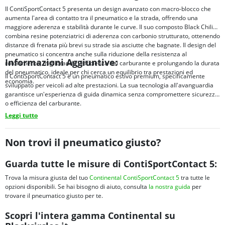
Il ContiSportContact 5 presenta un design avanzato con macro-blocco che
aumenta l'area di contatto tra il pneumatico e la strada, offrendo una
maggiore aderenza e stabilità durante le curve. Il suo composto Black Chili
combina resine potenziatrici di aderenza con carbonio strutturato, ottenendo
distanze di frenata più brevi su strade sia asciutte che bagnate. Il design del
pneumatico si concentra anche sulla riduzione della resistenza al
Informazioni Aggiuntive:
rotolamento, migliorando l'efficienza del carburante e prolungando la durata
del pneumatico, ideale per chi cerca un equilibrio tra prestazioni ed
Il ContiSportContact 5 è un pneumatico estivo premium, specificamente
economia.
sviluppato per veicoli ad alte prestazioni. La sua tecnologia all'avanguardia
garantisce un'esperienza di guida dinamica senza compromettere sicurezza
o efficienza del carburante.
Leggi tutto
Non trovi il pneumatico giusto?
Guarda tutte le misure di ContiSportContact 5:
Trova la misura giusta del tuo
Continental ContiSportContact 5
tra tutte le
opzioni disponibili. Se hai bisogno di aiuto, consulta
la nostra guida
per
trovare il pneumatico giusto per te.
Scopri l'intera gamma Continental su