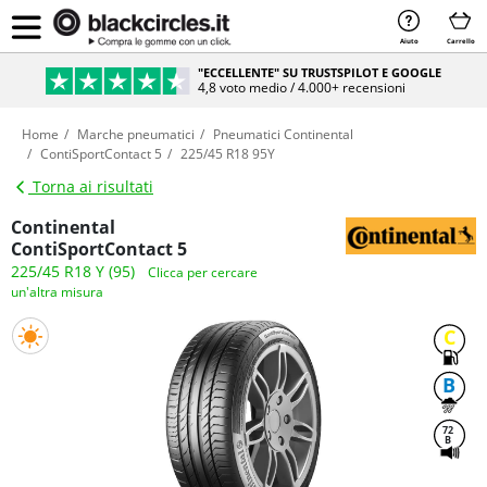
Aiuto
Carrello
"ECCELLENTE" SU TRUSTSPILOT E GOOGLE
4,8 voto medio / 4.000+ recensioni
Home
Marche pneumatici
Pneumatici Continental
ContiSportContact 5
225/45 R18 95Y
Torna ai risultati
Continental
ContiSportContact 5
225/45 R18 Y (95)
Clicca per cercare
un'altra misura
C
B
72
B