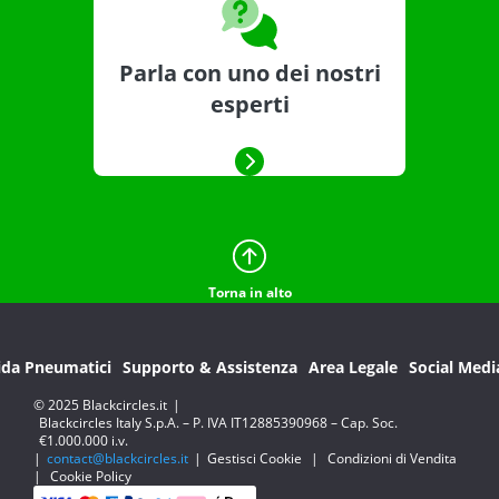
Parla con uno dei nostri
esperti
Torna in alto
ida Pneumatici
Supporto & Assistenza
Area Legale
Social Medi
© 2025 Blackcircles.it
|
Blackcircles Italy S.p.A. – P. IVA IT12885390968 – Cap. Soc.
€1.000.000 i.v.
|
contact@blackcircles.it
|
Gestisci Cookie
|
Condizioni di Vendita
|
Cookie Policy