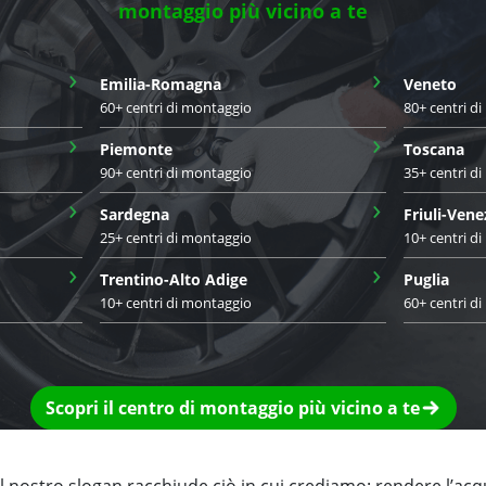
montaggio più vicino a te
›
›
Emilia-Romagna
Veneto
60+ centri di montaggio
80+ centri d
›
›
Piemonte
Toscana
90+ centri di montaggio
35+ centri d
›
›
Sardegna
Friuli-Vene
25+ centri di montaggio
10+ centri d
›
›
Trentino-Alto Adige
Puglia
10+ centri di montaggio
60+ centri d
Scopri il centro di montaggio più vicino a te