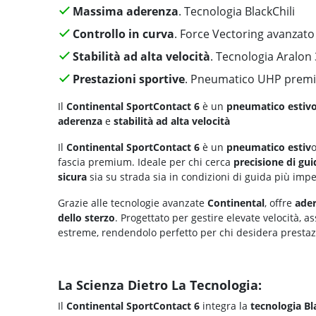
Massima aderenza
. Tecnologia BlackChili
Controllo in curva
. Force Vectoring avanzato
Stabilità ad alta velocità
. Tecnologia Aralon
Prestazioni sportive
. Pneumatico UHP prem
Il
Continental SportContact 6
è un
pneumatico estiv
aderenza
e
stabilità ad alta velocità
Il
Continental SportContact 6
è un
pneumatico estiv
o
fascia premium. Ideale per chi cerca
precisione di gui
sicura
sia su strada sia in condizioni di guida più imp
Grazie alle tecnologie avanzate
Continental
, offre
ader
dello sterzo
. Progettato per gestire elevate velocità, a
estreme, rendendolo perfetto per chi desidera presta
La Scienza Dietro La Tecnologia:
Il
Continental SportContact 6
integra la
tecnologia
Bl