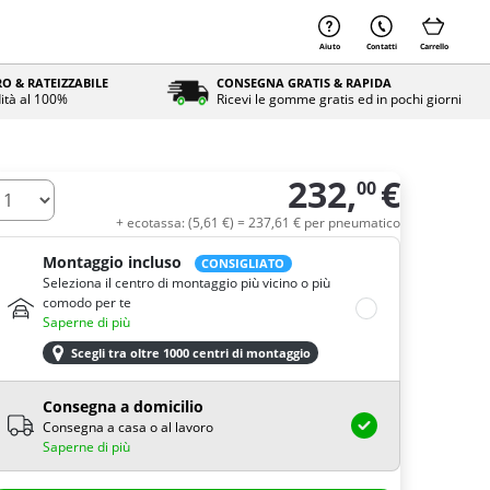
Aiuto
Contatti
Carrello
O & RATEIZZABILE
CONSEGNA GRATIS & RAPIDA
ità al 100%
Ricevi le gomme gratis ed in pochi giorni
232,
€
00
uantità
+ ecotassa: (
5,
61
€
) =
237,
61
€
per pneumatico
Montaggio incluso
CONSIGLIATO
Seleziona il centro di montaggio più vicino o più
comodo per te
Saperne di più
Scegli tra oltre 1000 centri di montaggio
Consegna a domicilio
Consegna a casa o al lavoro
Saperne di più