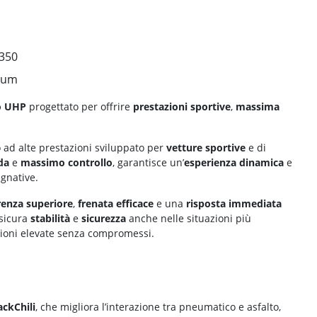
 350
ium
o UHP
progettato per offrire
prestazioni sportive
,
massima
 ad alte prestazioni sviluppato per
vetture sportive
e di
da
e
massimo controllo
, garantisce un’
esperienza dinamica
e
egnative.
enza superiore
,
frenata efficace
e una
risposta immediata
ssicura
stabilità
e
sicurezza
anche nelle situazioni più
zioni elevate senza compromessi.
ackChili
, che migliora l’interazione tra pneumatico e asfalto,