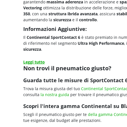
garantendo
massima aderenza
in accelerazione e
spaz
Vectoring
ottimizza la distribuzione delle forze, migl
350
, con una
struttura ibrida avanzata
, assicura
stabi
aumentando la
sicurezza
e il
controllo
.
Informazioni Aggiuntive:
Il
Continental SportContact 6
è stato premiato in num
di riferimento nel segmento
Ultra High Performance
,
sicurezza
.
Leggi tutto
Non trovi il pneumatico giusto?
Guarda tutte le misure di SportContact 6
Trova la misura giusta del tuo
Continental SportContac
consulta
la nostra guida
per trovare il pneumatico gius
Scopri l'intera gamma Continental su Bla
Scegli il pneumatico giusto per te
della gamma Contin
tue esigenze, dal budget alle prestazioni.