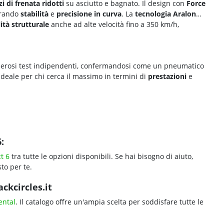
i di frenata ridotti
su asciutto e bagnato. Il design con
Force
iorando
stabilità
e
precisione in curva
. La
tecnologia
Aralon
lità strutturale
anche ad alte velocità fino a 350 km/h,
erosi test indipendenti, confermandosi come un pneumatico
 ideale per chi cerca il massimo in termini di
prestazioni
e
:
t 6
tra tutte le opzioni disponibili. Se hai bisogno di aiuto,
to per te.
ckcircles.it
ental
. Il catalogo offre un'ampia scelta per soddisfare tutte le