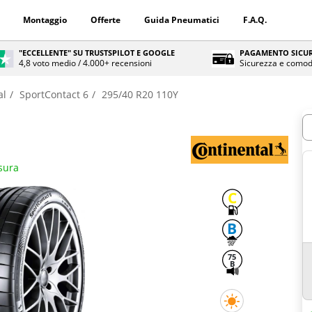
Montaggio
Offerte
Guida Pneumatici
F.A.Q.
"ECCELLENTE" SU TRUSTSPILOT E GOOGLE
PAGAMENTO SICUR
4,8 voto medio / 4.000+ recensioni
Sicurezza e comod
al
SportContact 6
295/40 R20 110Y
Q
isura
C
B
75
B