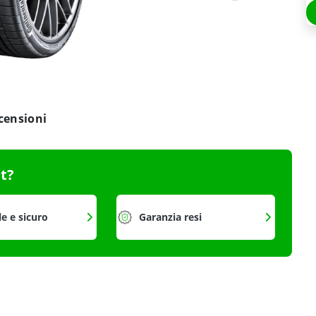
censioni
it?
le e sicuro
Garanzia resi