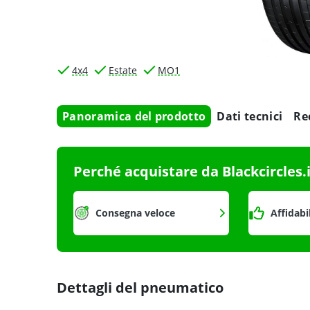
4x4
Estate
MO1
Panoramica del prodotto
Dati tecnici
Re
Perché acquistare da Blackcircles.
Consegna veloce
Affidabi
Dettagli del pneumatico