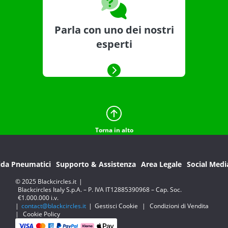
Parla con uno dei nostri
esperti
Torna in alto
ida Pneumatici
Supporto & Assistenza
Area Legale
Social Medi
© 2025 Blackcircles.it
|
Blackcircles Italy S.p.A. – P. IVA IT12885390968 – Cap. Soc.
€1.000.000 i.v.
|
contact@blackcircles.it
|
Gestisci Cookie
|
Condizioni di Vendita
|
Cookie Policy