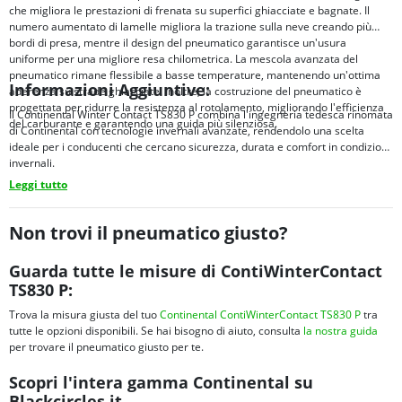
che migliora le prestazioni di frenata su superfici ghiacciate e bagnate. Il
numero aumentato di lamelle migliora la trazione sulla neve creando più
bordi di presa, mentre il design del pneumatico garantisce un'usura
uniforme per una migliore resa chilometrica. La mescola avanzata del
pneumatico rimane flessibile a basse temperature, mantenendo un'ottima
Informazioni Aggiuntive:
aderenza su strade ghiacciate. Inoltre, la costruzione del pneumatico è
progettata per ridurre la resistenza al rotolamento, migliorando l'efficienza
Il Continental Winter Contact TS830 P combina l'ingegneria tedesca rinomata
del carburante e garantendo una guida più silenziosa.
di Continental con tecnologie invernali avanzate, rendendolo una scelta
ideale per i conducenti che cercano sicurezza, durata e comfort in condizioni
invernali.
Leggi tutto
Non trovi il pneumatico giusto?
Guarda tutte le misure di ContiWinterContact
TS830 P:
Trova la misura giusta del tuo
Continental ContiWinterContact TS830 P
tra
tutte le opzioni disponibili. Se hai bisogno di aiuto, consulta
la nostra guida
per trovare il pneumatico giusto per te.
Scopri l'intera gamma Continental su
Blackcircles.it