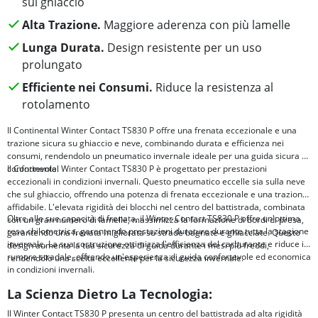
sul ghiaccio
Alta Trazione.
Maggiore aderenza con più lamelle
Lunga Durata.
Design resistente per un uso
prolungato
Efficiente nei Consumi.
Riduce la resistenza al
rotolamento
Il Continental Winter Contact TS830 P offre una frenata eccezionale e una
trazione sicura su ghiaccio e neve, combinando durata e efficienza nei
consumi, rendendolo un pneumatico invernale ideale per una guida sicura e
confortevole.
Il Continental Winter Contact TS830 P è progettato per prestazioni
eccezionali in condizioni invernali. Questo pneumatico eccelle sia sulla neve
che sul ghiaccio, offrendo una potenza di frenata eccezionale e una trazione
affidabile. L'elevata rigidità dei blocchi nel centro del battistrada, combinata
Oltre alle sue capacità di frenata, il Winter Contact TS830 P offre un'ottima
con un gran numero di lamelle, massimizza la formazione di bordi di presa,
resa chilometrica, garantendo prestazioni durature durante tutta la stagione
garantendo una frenata migliorata su strade bagnate e ghiacciate. Questo
invernale. La sua costruzione ottimizza l'efficienza del carburante e riduce il
design aumenta la tua sicurezza di guida durante i mesi più freddi,
rumore stradale, offrendo un'esperienza di guida confortevole ed economica
rendendolo una scelta eccellente per la sicurezza invernale.
in condizioni invernali.
La Scienza Dietro La Tecnologia:
Il Winter Contact TS830 P presenta un centro del battistrada ad alta rigidità