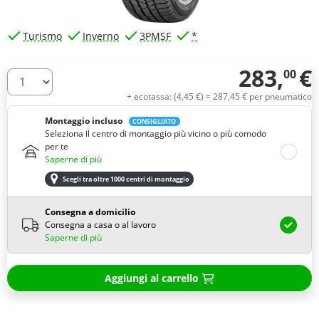
Turismo
Inverno
3PMSF
*
283,
€
00
Quantità
+ ecotassa: (
4,
45
€
) =
287,
45
€
per pneumatico
Montaggio incluso
CONSIGLIATO
Seleziona il centro di montaggio più vicino o più comodo
per te
Saperne di più
Scegli tra oltre 1000 centri di montaggio
Consegna a domicilio
Consegna a casa o al lavoro
Saperne di più
Aggiungi al carrello