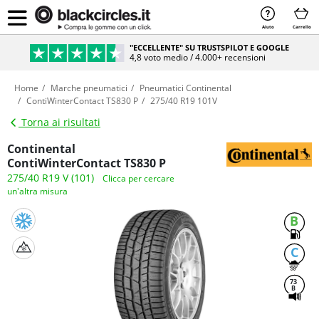
Aiuto
Carrello
"ECCELLENTE" SU TRUSTSPILOT E GOOGLE
4,8 voto medio / 4.000+ recensioni
Home
Marche pneumatici
Pneumatici Continental
ContiWinterContact TS830 P
275/40 R19 101V
Torna ai risultati
Continental
ContiWinterContact TS830 P
275/40 R19 V (101)
Clicca per cercare
un'altra misura
B
C
73
B