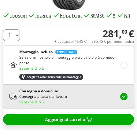
Turismo
Inverno
Extra-Load
3PMSF
*
N0
281,
€
00
Quantità
+ ecotassa: (
4,
45
€
) =
285,
45
€
per pneumatico
Montaggio incluso
CONSIGLIATO
Seleziona il centro di montaggio più vicino o più comodo
per te
Saperne di più
Scegli tra oltre 1000 centri di montaggio
Consegna a domicilio
Consegna a casa o al lavoro
Saperne di più
Aggiungi al carrello