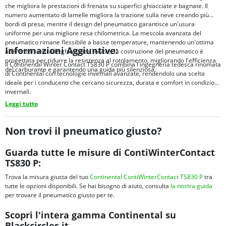
che migliora le prestazioni di frenata su superfici ghiacciate e bagnate. Il
numero aumentato di lamelle migliora la trazione sulla neve creando più
bordi di presa, mentre il design del pneumatico garantisce un'usura
uniforme per una migliore resa chilometrica. La mescola avanzata del
pneumatico rimane flessibile a basse temperature, mantenendo un'ottima
Informazioni Aggiuntive:
aderenza su strade ghiacciate. Inoltre, la costruzione del pneumatico è
progettata per ridurre la resistenza al rotolamento, migliorando l'efficienza
Il Continental Winter Contact TS830 P combina l'ingegneria tedesca rinomata
del carburante e garantendo una guida più silenziosa.
di Continental con tecnologie invernali avanzate, rendendolo una scelta
ideale per i conducenti che cercano sicurezza, durata e comfort in condizioni
invernali.
Leggi tutto
Non trovi il pneumatico giusto?
Guarda tutte le misure di ContiWinterContact
TS830 P:
Trova la misura giusta del tuo
Continental ContiWinterContact TS830 P
tra
tutte le opzioni disponibili. Se hai bisogno di aiuto, consulta
la nostra guida
per trovare il pneumatico giusto per te.
Scopri l'intera gamma Continental su
Blackcircles.it