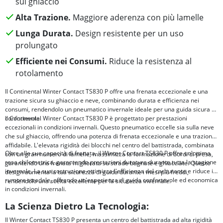
sul ghiaccio
Alta Trazione.
Maggiore aderenza con più lamelle
Lunga Durata.
Design resistente per un uso
prolungato
Efficiente nei Consumi.
Riduce la resistenza al
rotolamento
Il Continental Winter Contact TS830 P offre una frenata eccezionale e una
trazione sicura su ghiaccio e neve, combinando durata e efficienza nei
consumi, rendendolo un pneumatico invernale ideale per una guida sicura e
confortevole.
Il Continental Winter Contact TS830 P è progettato per prestazioni
eccezionali in condizioni invernali. Questo pneumatico eccelle sia sulla neve
che sul ghiaccio, offrendo una potenza di frenata eccezionale e una trazione
affidabile. L'elevata rigidità dei blocchi nel centro del battistrada, combinata
Oltre alle sue capacità di frenata, il Winter Contact TS830 P offre un'ottima
con un gran numero di lamelle, massimizza la formazione di bordi di presa,
resa chilometrica, garantendo prestazioni durature durante tutta la stagione
garantendo una frenata migliorata su strade bagnate e ghiacciate. Questo
invernale. La sua costruzione ottimizza l'efficienza del carburante e riduce il
design aumenta la tua sicurezza di guida durante i mesi più freddi,
rumore stradale, offrendo un'esperienza di guida confortevole ed economica
rendendolo una scelta eccellente per la sicurezza invernale.
in condizioni invernali.
La Scienza Dietro La Tecnologia:
Il Winter Contact TS830 P presenta un centro del battistrada ad alta rigidità