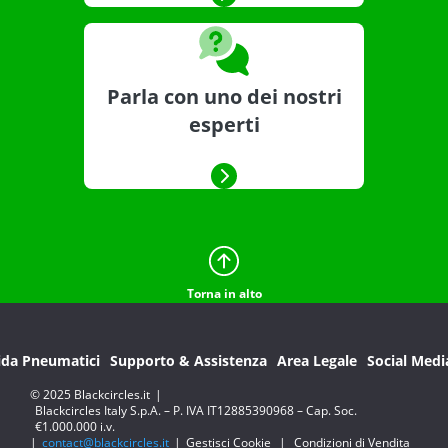
Parla con uno dei nostri
esperti
Torna in alto
ida Pneumatici
Supporto & Assistenza
Area Legale
Social Medi
© 2025 Blackcircles.it
|
Blackcircles Italy S.p.A. – P. IVA IT12885390968 – Cap. Soc.
€1.000.000 i.v.
|
contact@blackcircles.it
|
Gestisci Cookie
|
Condizioni di Vendita