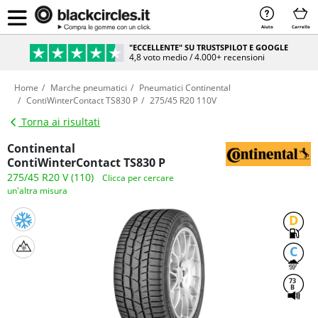
Aiuto
Carrello
"ECCELLENTE" SU TRUSTSPILOT E GOOGLE
4,8 voto medio / 4.000+ recensioni
Home
Marche pneumatici
Pneumatici Continental
ContiWinterContact TS830 P
275/45 R20 110V
Torna ai risultati
Continental
ContiWinterContact TS830 P
275/45 R20 V (110)
Clicca per cercare
un'altra misura
D
C
73
B