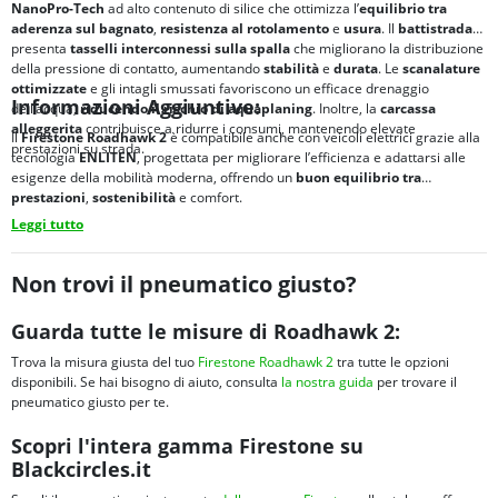
NanoPro-Tech
ad alto contenuto di silice che ottimizza l’
equilibrio tra
aderenza sul bagnato
,
resistenza al rotolamento
e
usura
. Il
battistrada
presenta
tasselli interconnessi sulla spalla
che migliorano la distribuzione
della pressione di contatto, aumentando
stabilità
e
durata
. Le
scanalature
ottimizzate
e gli intagli smussati favoriscono un efficace drenaggio
Informazioni Aggiuntive:
dell’acqua,
riducendo il rischio di aquaplaning
. Inoltre, la
carcassa
alleggerita
contribuisce a ridurre i consumi, mantenendo elevate
Il
Firestone Roadhawk 2
è compatibile anche con veicoli elettrici grazie alla
prestazioni su strada.
tecnologia
ENLITEN
, progettata per migliorare l’efficienza e adattarsi alle
esigenze della mobilità moderna, offrendo un
buon equilibrio tra
prestazioni
,
sostenibilità
e comfort.
Leggi tutto
Non trovi il pneumatico giusto?
Guarda tutte le misure di Roadhawk 2:
Trova la misura giusta del tuo
Firestone Roadhawk 2
tra tutte le opzioni
disponibili. Se hai bisogno di aiuto, consulta
la nostra guida
per trovare il
pneumatico giusto per te.
Scopri l'intera gamma Firestone su
Blackcircles.it