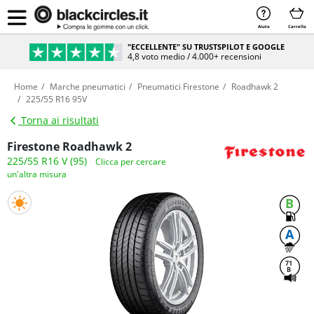
Aiuto
Carrello
"ECCELLENTE" SU TRUSTSPILOT E GOOGLE
4,8 voto medio / 4.000+ recensioni
Home
Marche pneumatici
Pneumatici Firestone
Roadhawk 2
225/55 R16 95V
Torna ai risultati
Firestone Roadhawk 2
225/55 R16 V (95)
Clicca per cercare
un'altra misura
B
A
71
B