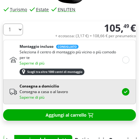
Turismo
Estate
ENLITEN
105,
€
49
Quantità
+ ecotassa: (
3,
17
€
) =
108,
66
€
per pneumatico
Montaggio incluso
CONSIGLIATO
Seleziona il centro di montaggio più vicino o più comodo
per te
Saperne di più
Scegli tra oltre 1000 centri di montaggio
Consegna a domicilio
Consegna a casa o al lavoro
Saperne di più
Aggiungi al carrello