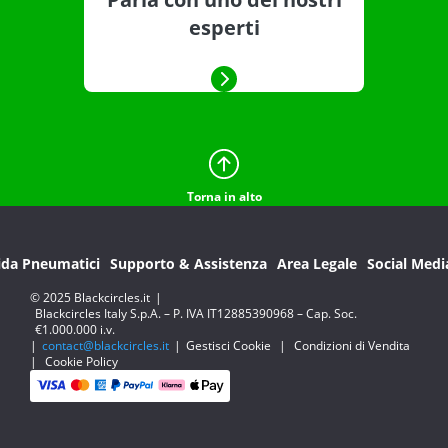
esperti
Torna in alto
ida Pneumatici
Supporto & Assistenza
Area Legale
Social Medi
© 2025 Blackcircles.it
|
Blackcircles Italy S.p.A. – P. IVA IT12885390968 – Cap. Soc.
€1.000.000 i.v.
|
contact@blackcircles.it
|
Gestisci Cookie
|
Condizioni di Vendita
|
Cookie Policy