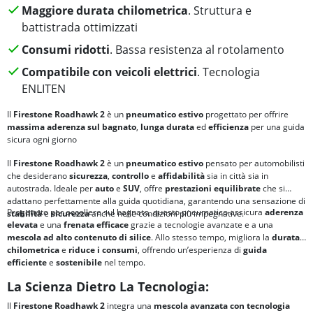
Maggiore durata chilometrica
. Struttura e
battistrada ottimizzati
Consumi ridotti
. Bassa resistenza al rotolamento
Compatibile con veicoli elettrici
. Tecnologia
ENLITEN
Il
Firestone Roadhawk 2
è un
pneumatico estivo
progettato per offrire
massima aderenza sul bagnato
,
lunga durata
ed
efficienza
per una guida
sicura ogni giorno
Il
Firestone Roadhawk 2
è un
pneumatico estivo
pensato per automobilisti
che desiderano
sicurezza
,
controllo
e
affidabilità
sia in città sia in
autostrada. Ideale per
auto
e
SUV
, offre
prestazioni equilibrate
che si
adattano perfettamente alla guida quotidiana, garantendo una sensazione di
Progettato per eccellere sul bagnato, questo pneumatico assicura
aderenza
stabilità
e
sicurezza
anche nelle condizioni più impegnative.
elevata
e una
frenata efficace
grazie a tecnologie avanzate e a una
mescola ad alto contenuto di silice
. Allo stesso tempo, migliora la
durata
chilometrica
e
riduce i
consumi
, offrendo un’esperienza di
guida
efficiente
e
sostenibile
nel tempo.
La Scienza Dietro La Tecnologia:
Il
Firestone Roadhawk 2
integra una
mescola avanzata con tecnologia