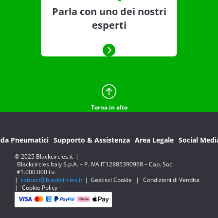
Parla con uno dei nostri
esperti
Torna in alto
ida Pneumatici
Supporto & Assistenza
Area Legale
Social Medi
© 2025 Blackcircles.it
|
Blackcircles Italy S.p.A. – P. IVA IT12885390968 – Cap. Soc.
€1.000.000 i.v.
|
contact@blackcircles.it
|
Gestisci Cookie
|
Condizioni di Vendita
|
Cookie Policy