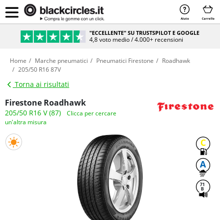
Aiuto
Carrello
"ECCELLENTE" SU TRUSTSPILOT E GOOGLE
4,8 voto medio / 4.000+ recensioni
Home
Marche pneumatici
Pneumatici Firestone
Roadhawk
205/50 R16 87V
Torna ai risultati
Firestone Roadhawk
205/50 R16 V (87)
Clicca per cercare
un'altra misura
C
A
71
B