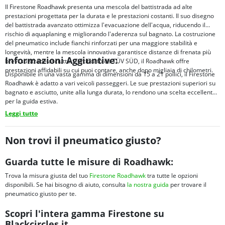
Il Firestone Roadhawk presenta una mescola del battistrada ad alte
prestazioni progettata per la durata e le prestazioni costanti. Il suo disegno
del battistrada avanzato ottimizza l'evacuazione dell'acqua, riducendo il
rischio di aquaplaning e migliorando l'aderenza sul bagnato. La costruzione
del pneumatico include fianchi rinforzati per una maggiore stabilità e
longevità, mentre la mescola innovativa garantisce distanze di frenata più
Informazioni Aggiuntive:
brevi su strade asciutte. Certificato da TÜV SÜD, il Roadhawk offre
prestazioni affidabili su cui puoi contare, anche dopo migliaia di chilometri.
Disponibile in una vasta gamma di dimensioni da 15 a 21 pollici, il Firestone
Roadhawk è adatto a vari veicoli passeggeri. Le sue prestazioni superiori su
bagnato e asciutto, unite alla lunga durata, lo rendono una scelta eccellente
per la guida estiva.
Leggi tutto
Non trovi il pneumatico giusto?
Guarda tutte le misure di Roadhawk:
Trova la misura giusta del tuo
Firestone Roadhawk
tra tutte le opzioni
disponibili. Se hai bisogno di aiuto, consulta
la nostra guida
per trovare il
pneumatico giusto per te.
Scopri l'intera gamma Firestone su
Blackcircles.it