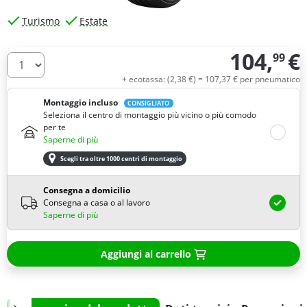
Turismo
Estate
104,
€
99
Quantità
+ ecotassa: (
2,
38
€
) =
107,
37
€
per pneumatico
Montaggio incluso
CONSIGLIATO
Seleziona il centro di montaggio più vicino o più comodo
per te
Saperne di più
Scegli tra oltre 1000 centri di montaggio
Consegna a domicilio
Consegna a casa o al lavoro
Saperne di più
Aggiungi al carrello