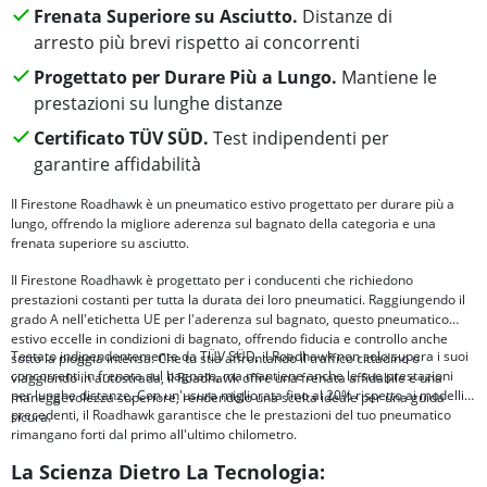
Frenata Superiore su Asciutto.
Distanze di
arresto più brevi rispetto ai concorrenti
Progettato per Durare Più a Lungo.
Mantiene le
prestazioni su lunghe distanze
Certificato TÜV SÜD.
Test indipendenti per
garantire affidabilità
Il Firestone Roadhawk è un pneumatico estivo progettato per durare più a
lungo, offrendo la migliore aderenza sul bagnato della categoria e una
frenata superiore su asciutto.
Il Firestone Roadhawk è progettato per i conducenti che richiedono
prestazioni costanti per tutta la durata dei loro pneumatici. Raggiungendo il
grado A nell'etichetta UE per l'aderenza sul bagnato, questo pneumatico
estivo eccelle in condizioni di bagnato, offrendo fiducia e controllo anche
Testato indipendentemente da TÜV SÜD, il Roadhawk non solo supera i suoi
sotto la pioggia intensa. Che tu stia affrontando il traffico cittadino o
concorrenti in frenata sul bagnato, ma mantiene anche le sue prestazioni
viaggiando in autostrada, il Roadhawk offre una frenata affidabile e una
per lunghe distanze. Con un'usura migliorata fino al 20% rispetto ai modelli
maneggevolezza superiore, rendendolo una scelta ideale per una guida
precedenti, il Roadhawk garantisce che le prestazioni del tuo pneumatico
sicura.
rimangano forti dal primo all'ultimo chilometro.
La Scienza Dietro La Tecnologia: