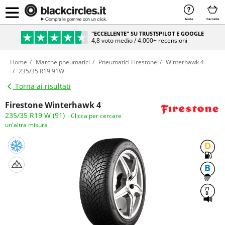
Aiuto
Carrello
"ECCELLENTE" SU TRUSTSPILOT E GOOGLE
4,8 voto medio / 4.000+ recensioni
Home
Marche pneumatici
Pneumatici Firestone
Winterhawk 4
235/35 R19 91W
Torna ai risultati
Firestone Winterhawk 4
235/35 R19 W (91)
Clicca per cercare
un'altra misura
D
B
71
B