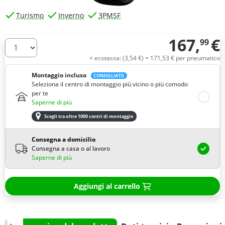
Turismo
Inverno
3PMSF
167,
€
99
Quantità
+ ecotassa: (
3,
54
€
) =
171,
53
€
per pneumatico
Montaggio incluso
CONSIGLIATO
Seleziona il centro di montaggio più vicino o più comodo
per te
Saperne di più
Scegli tra oltre 1000 centri di montaggio
Consegna a domicilio
Consegna a casa o al lavoro
Saperne di più
Aggiungi al carrello