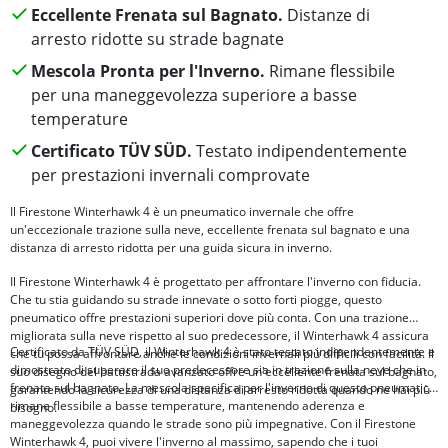
Eccellente Frenata sul Bagnato.
Distanze di
arresto ridotte su strade bagnate
Mescola Pronta per l'Inverno.
Rimane flessibile
per una maneggevolezza superiore a basse
temperature
Certificato TÜV SÜD.
Testato indipendentemente
per prestazioni invernali comprovate
Il Firestone Winterhawk 4 è un pneumatico invernale che offre
un'eccezionale trazione sulla neve, eccellente frenata sul bagnato e una
distanza di arresto ridotta per una guida sicura in inverno.
Il Firestone Winterhawk 4 è progettato per affrontare l'inverno con fiducia.
Che tu stia guidando su strade innevate o sotto forti piogge, questo
pneumatico offre prestazioni superiori dove più conta. Con una trazione
migliorata sulla neve rispetto al suo predecessore, il Winterhawk 4 assicura
Certificato da TÜV SÜD, il Winterhawk 4 è stato testato indipendentemente e
che tu possa affrontare anche le condizioni invernali più difficili con facilità. Il
dimostrato di superare il suo predecessore sia in trazione sulla neve che in
suo disegno del battistrada avanzato offre un'eccellente frenata sul bagnato,
frenata sul bagnato. La mescola specifica per l'inverno di questo pneumatico
garantendo la sicurezza di una distanza di arresto ridotta quando ne hai più
rimane flessibile a basse temperature, mantenendo aderenza e
bisogno.
maneggevolezza quando le strade sono più impegnative. Con il Firestone
Winterhawk 4, puoi vivere l'inverno al massimo, sapendo che i tuoi