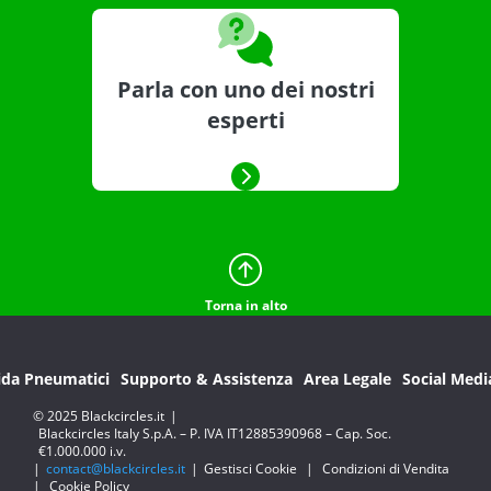
Parla con uno dei nostri
esperti
Torna in alto
ida Pneumatici
Supporto & Assistenza
Area Legale
Social Medi
© 2025 Blackcircles.it
|
Blackcircles Italy S.p.A. – P. IVA IT12885390968 – Cap. Soc.
€1.000.000 i.v.
|
contact@blackcircles.it
|
Gestisci Cookie
|
Condizioni di Vendita
|
Cookie Policy