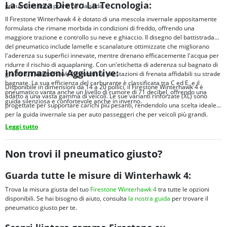
La Scienza Dietro La Tecnologia:
pneumatici sono pronti per la sfida.
Il Firestone Winterhawk 4 è dotato di una mescola invernale appositamente
formulata che rimane morbida in condizioni di freddo, offrendo una
maggiore trazione e controllo su neve e ghiaccio. Il disegno del battistrada
del pneumatico include lamelle e scanalature ottimizzate che migliorano
l'aderenza su superfici innevate, mentre drenano efficacemente l'acqua per
ridurre il rischio di aquaplaning. Con un'etichetta di aderenza sul bagnato di
Informazioni Aggiuntive:
grado B, il Winterhawk 4 garantisce prestazioni di frenata affidabili su strade
bagnate. La sua efficienza del carburante è classificata tra C ed E, e il
Disponibile in dimensioni da 14 a 20 pollici, il Firestone Winterhawk 4 è
pneumatico vanta anche un livello di rumore di 71 decibel, offrendo una
adatto a una vasta gamma di veicoli. Le sue varianti rinforzate (XL) sono
guida silenziosa e confortevole anche in inverno.
progettate per supportare carichi più pesanti, rendendolo una scelta ideale
per la guida invernale sia per auto passeggeri che per veicoli più grandi.
Leggi tutto
Non trovi il pneumatico giusto?
Guarda tutte le misure di Winterhawk 4:
Trova la misura giusta del tuo
Firestone Winterhawk 4
tra tutte le opzioni
disponibili. Se hai bisogno di aiuto, consulta
la nostra guida
per trovare il
pneumatico giusto per te.