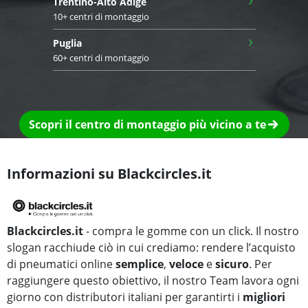
Trentino-Alto Adige
10+ centri di montaggio
›
Puglia
60+ centri di montaggio
Scopri il centro di montaggio più vicino a te
Informazioni su Blackcircles.it
Blackcircles.it
- compra le gomme con un click. Il nostro
slogan racchiude ciò in cui crediamo: rendere l’acquisto
di pneumatici online
semplice
,
veloce
e
sicuro
. Per
raggiungere questo obiettivo, il nostro Team lavora ogni
giorno con distributori italiani per garantirti i
migliori