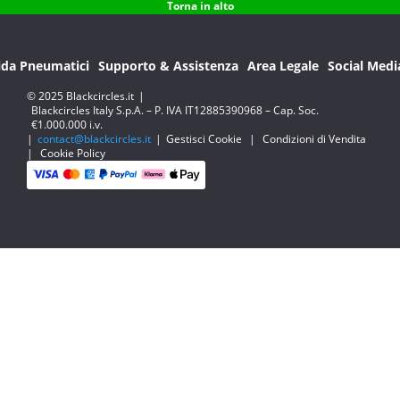
Torna in alto
ida Pneumatici
Supporto & Assistenza
Area Legale
Social Medi
© 2025 Blackcircles.it
|
Blackcircles Italy S.p.A. – P. IVA IT12885390968 – Cap. Soc.
€1.000.000 i.v.
|
contact@blackcircles.it
|
Gestisci Cookie
|
Condizioni di Vendita
|
Cookie Policy