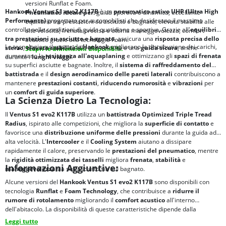
versioni Runflat e Foam.
Hankook Ventus S1 evo2 K117B
è un
pneumatico estivo UHP (Ultra High
Pneumatico ideale per:
guida sportiva e dinamica; eccellente
Performance)
progettato per automobilisti che desiderano il massimo
equilibrio tra prestazioni su asciutto e bagnato; elevata stabilità alle
controllo nelle condizioni di guida quotidiane e sportive. Grazie all'
equilibrio
alte velocità; frenata precisa e ottima maneggevolezza; comfort
tra
prestazioni su asciutto e bagnato
, assicura una
risposta precisa dello
acustico grazie alla tecnologia Foam.
Le tecnologie sviluppate da
Hankook
migliorano la distribuzione dei carichi,
sterzo
,
elevata stabilità
alle alte velocità e una
guida sicura
, anche
Scopri le dimensioni disponibili.
aumentano la
resistenza all'aquaplaning
e ottimizzano gli
spazi di frenata
durante i
lunghi viaggi
.
su superfici asciutte e bagnate. Inoltre, il
sistema di raffreddamento del
battistrada
e il
design aerodinamico delle pareti laterali
contribuiscono a
mantenere
prestazioni costanti
,
riducendo
rumorosità
e
vibrazioni
per
un
comfort di guida superiore
.
La Scienza Dietro La Tecnologia:
Il
Ventus S1 evo2 K117B
utilizza un
battistrada Optimized Triple Tread
Radius
, ispirato alle competizioni, che migliora la
superficie di contatto
e
favorisce una
distribuzione uniforme delle pressioni
durante la guida ad
alta velocità. L'
Intercooler
e il
Cooling System
aiutano a dissipare
rapidamente il calore, preservando le
prestazioni del pneumatico
, mentre
la
rigidità ottimizzata dei tasselli
migliora
frenata
,
stabilità
e
Informazioni Aggiuntive:
maneggevolezza
sia sull'asciutto sia sul bagnato.
Alcune versioni del
Hankook Ventus S1 evo2 K117B
sono disponibili con
tecnologia
Runflat
e
Foam Technology
, che contribuisce a
ridurre il
rumore di rotolamento
migliorando il
comfort acustico
all'interno
dell'abitacolo. La disponibilità di queste caratteristiche dipende dalla
specifica misura del pneumatico.
Leggi tutto