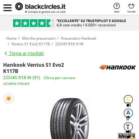
Aiuto
Carrello
"ECCELLENTE" SU TRUSTSPILOT E GOOGLE
4,8 voto medio / 4.000+ recensioni
Home
Marche pneumatici
Pneumatici Hankook
Ventus S1 Evo2 K117B
225/45 R18 91W
Torna ai risultati
Hankook Ventus S1 Evo2
K117B
225/45 R18 W (91)
Clicca per cercare
un'altra misura
C
A
69
B