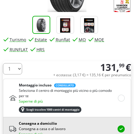
Turismo
Estate
Runflat
MO
MOE
RUNFLAT
HRS
131,
€
99
Quantità
+ ecotassa: (
3,
17
€
) =
135,
16
€
per pneumatico
Montaggio incluso
CONSIGLIATO
Seleziona il centro di montaggio più vicino o più comodo
per te
Saperne di più
Scegli tra oltre 1000 centri di montaggio
Consegna a domicilio
Consegna a casa o al lavoro