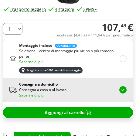
Trasporto leggero
4 stagioni
3PMSF
107,
€
49
Quantità
+ ecotassa: (
4,
45
€
) =
111,
94
€
per pneumatico
Montaggio incluso
CONSIGLIATO
Seleziona il centro di montaggio più vicino o più comodo
per te
Saperne di più
Scegli tra oltre 1000 centri di montaggio
Consegna a domicilio
Consegna a casa o al lavoro
Saperne di più
Aggiungi al carrello