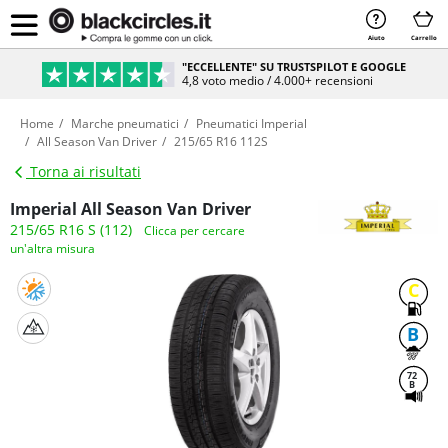
Aiuto
Carrello
"ECCELLENTE" SU TRUSTSPILOT E GOOGLE
4,8 voto medio / 4.000+ recensioni
Home
Marche pneumatici
Pneumatici Imperial
All Season Van Driver
215/65 R16 112S
Torna ai risultati
Imperial All Season Van Driver
215/65 R16 S (112)
Clicca per cercare
un'altra misura
C
B
72
B