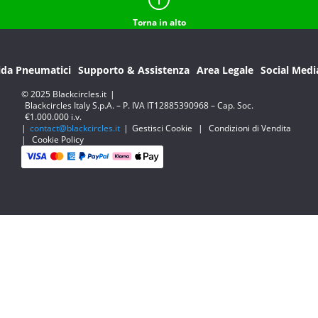
Torna in alto
ida Pneumatici
Supporto & Assistenza
Area Legale
Social Medi
© 2025 Blackcircles.it
|
Blackcircles Italy S.p.A. – P. IVA IT12885390968 – Cap. Soc.
€1.000.000 i.v.
|
contact@blackcircles.it
|
Gestisci Cookie
|
Condizioni di Vendita
|
Cookie Policy