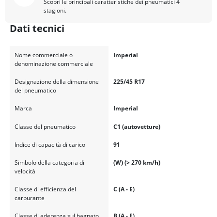
Scopri le principali caratteristiche dei pneumatici 4
stagioni.
Dati tecnici
Nome commerciale o
Imperial
denominazione commerciale
Designazione della dimensione
225/45 R17
del pneumatico
Marca
Imperial
Classe del pneumatico
C1 (autovetture)
Indice di capacità di carico
91
Simbolo della categoria di
(W) (> 270 km/h)
velocità
Classe di efficienza del
C (A - E)
carburante
Classe di aderenza sul bagnato
B (A - E)