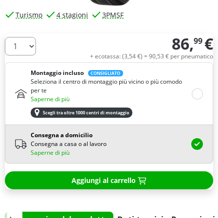
Turismo
4 stagioni
3PMSF
86,
€
99
Quantità
+ ecotassa: (
3,
54
€
) =
90,
53
€
per pneumatico
Montaggio incluso
CONSIGLIATO
Seleziona il centro di montaggio più vicino o più comodo
per te
Saperne di più
Scegli tra oltre 1000 centri di montaggio
Consegna a domicilio
Consegna a casa o al lavoro
Saperne di più
Aggiungi al carrello