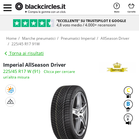
Aiuto
Carrello
"ECCELLENTE" SU TRUSTSPILOT E GOOGLE
4,8 voto medio / 4.000+ recensioni
Home
Marche pneumatici
Pneumatici Imperial
AllSeason Driver
225/45 R17 91W
Torna ai risultati
Imperial AllSeason Driver
225/45 R17 W (91)
Clicca per cercare
un'altra misura
C
B
71
B