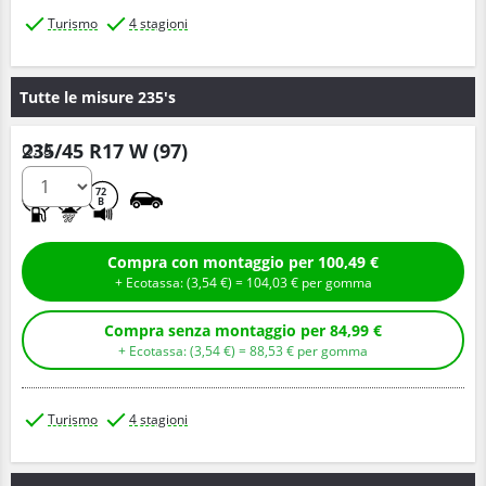
Turismo
4 stagioni
Tutte le misure 235's
235/45 R17 W (97)
Q.tà
C
B
72
B
Compra con montaggio per 100,49 €
+ Ecotassa: (
3,
54
€
) =
104,
03
€
per gomma
Compra senza montaggio per 84,99 €
+ Ecotassa: (
3,
54
€
) =
88,
53
€
per gomma
Turismo
4 stagioni