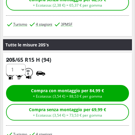
+ Ecotassa: (
2,
38
€
) =
65,
37
€
per gomma
Turismo
4 stagioni
3PMSF
Tutte le misure 205's
205/65 R15 H (94)
Q.tà
C
B
69
A
Compra con montaggio per 84,99 €
+ Ecotassa: (
3,
54
€
) =
88,
53
€
per gomma
Compra senza montaggio per 69,99 €
+ Ecotassa: (
3,
54
€
) =
73,
53
€
per gomma
Turismo
4 stagioni