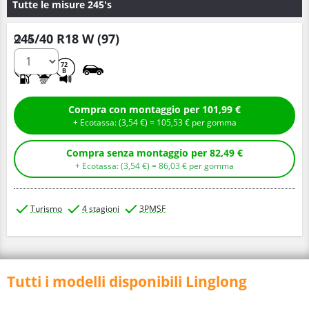
Tutte le misure 245's
245/40 R18 W (97)
Q.tà
C
B
72
B
Compra con montaggio per 101,99 €
+ Ecotassa: (
3,
54
€
) =
105,
53
€
per gomma
Compra senza montaggio per 82,49 €
+ Ecotassa: (
3,
54
€
) =
86,
03
€
per gomma
Turismo
4 stagioni
3PMSF
Tutti i modelli disponibili Linglong