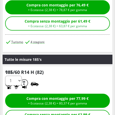
Compra con montaggio per 76,49 €
+ Ecotassa: (
2,
38
€
) =
78,
87
€
per gomma
Compra senza montaggio per 61,49 €
+ Ecotassa: (
2,
38
€
) =
63,
87
€
per gomma
Turismo
4 stagioni
Tutte le misure 185's
185/60 R14 H (82)
Q.tà
D
B
68
A
Compra con montaggio per 77,99 €
+ Ecotassa: (
2,
38
€
) =
80,
37
€
per gomma
Compra senza montaggio per 62,99 €