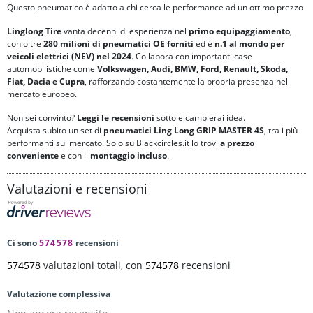
Questo pneumatico è adatto a chi cerca le performance ad un ottimo prezzo
Linglong Tire
vanta decenni di esperienza nel
primo equipaggiamento
,
con oltre
280 milioni di pneumatici OE forniti
ed è
n.1 al mondo per
veicoli elettrici (NEV) nel 2024
. Collabora con importanti case
automobilistiche come
Volkswagen, Audi, BMW, Ford, Renault, Skoda,
Fiat, Dacia e Cupra
, rafforzando costantemente la propria presenza nel
mercato europeo.
Non sei convinto?
Leggi le recensioni
sotto e cambierai idea.
Acquista subito un set di
pneumatici Ling Long GRIP MASTER 4S
, tra i più
performanti sul mercato. Solo su Blackcircles.it lo trovi
a prezzo
conveniente
e con il
montaggio incluso
.
Valutazioni e recensioni
Ci sono
574578
recensioni
574578
valutazioni totali, con
574578
recensioni
Valutazione complessiva