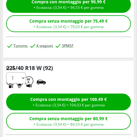
Compra con montaggio per 90,99 €
+ Ecotassa: (
3,
54
€
) =
94,
53
€
per gomma
Compra senza montaggio per 75,49 €
+ Ecotassa: (
3,
54
€
) =
79,
03
€
per gomma
Turismo
4 stagioni
3PMSF
225/40 R18 W (92)
Q.tà
C
B
69
A
Compra con montaggio per 100,49 €
+ Ecotassa: (
3,
54
€
) =
104,
03
€
per gomma
Compra senza montaggio per 80,99 €
+ Ecotassa: (
3,
54
€
) =
84,
53
€
per gomma