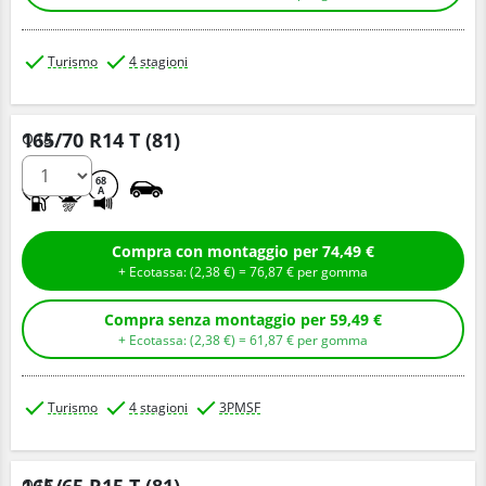
Turismo
4 stagioni
165/70 R14 T (81)
Q.tà
D
C
68
A
Compra con montaggio per 74,49 €
+ Ecotassa: (
2,
38
€
) =
76,
87
€
per gomma
Compra senza montaggio per 59,49 €
+ Ecotassa: (
2,
38
€
) =
61,
87
€
per gomma
Turismo
4 stagioni
3PMSF
Q.tà