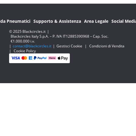
ida Pneumatici
Supporto & Assistenza
Area Legale
Social Medi
© 2025 Blackcircles.it
|
Blackcircles Italy S.p.A. – P. IVA IT12885390968 – Cap. Soc.
€1.000.000 i.v.
|
contact@blackcircles.it
|
Gestisci Cookie
|
Condizioni di Vendita
|
Cookie Policy