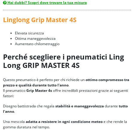
Hai dubbi? Scopri dove trovare la tua misura
Linglong Grip Master 4S
Elevata sicurezza
Ottima maneggevolezza
Aumentato chilometraggio
Perché scegliere i pneumatici Ling
Long GRIP MASTER 4S
Questo pneumatico è perfetto per chi richiede un
ottimo compromesso tra
prezzo e qualità durante tutto l'anno
.
Il pneumatico
Grip Master 4s
offre incredibili prestazioni grazie ai seguenti
fattori:
Disegno battistrada che regala
stabilità e maneggevolezza
durante
tutto
l'anno
.
Una mescola
adatta a resistere in ogni condizione meteo
e che rende la
gomma duratura nel tempo.