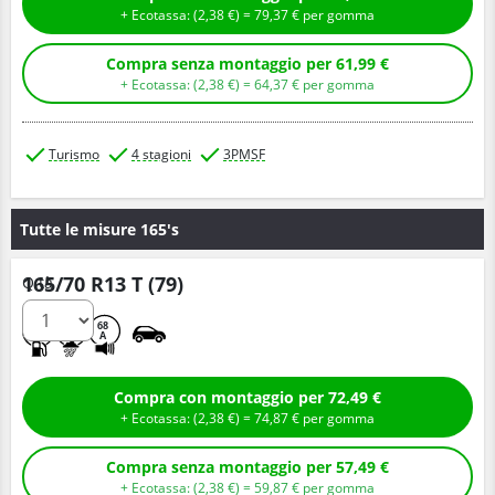
+ Ecotassa: (
2,
38
€
) =
79,
37
€
per gomma
Compra senza montaggio per 61,99 €
+ Ecotassa: (
2,
38
€
) =
64,
37
€
per gomma
Turismo
4 stagioni
3PMSF
Tutte le misure 165's
165/70 R13 T (79)
Q.tà
D
C
68
A
Compra con montaggio per 72,49 €
+ Ecotassa: (
2,
38
€
) =
74,
87
€
per gomma
Compra senza montaggio per 57,49 €
+ Ecotassa: (
2,
38
€
) =
59,
87
€
per gomma