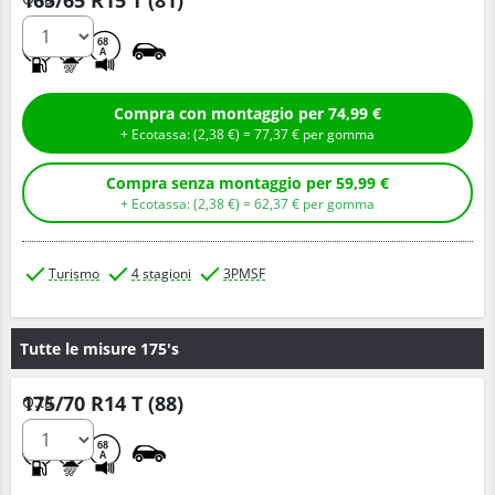
165/65 R15 T (81)
D
C
68
A
Compra con montaggio per 74,99 €
+ Ecotassa: (
2,
38
€
) =
77,
37
€
per gomma
Compra senza montaggio per 59,99 €
+ Ecotassa: (
2,
38
€
) =
62,
37
€
per gomma
Turismo
4 stagioni
3PMSF
Tutte le misure 175's
175/70 R14 T (88)
Q.tà
D
C
68
A