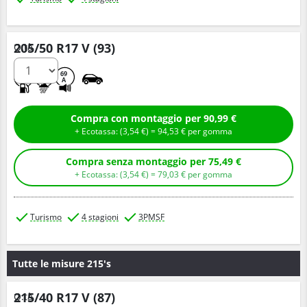
205/50 R17 V (93)
Q.tà
C
B
69
A
Compra con montaggio per 90,99 €
+ Ecotassa: (
3,
54
€
) =
94,
53
€
per gomma
Compra senza montaggio per 75,49 €
+ Ecotassa: (
3,
54
€
) =
79,
03
€
per gomma
Turismo
4 stagioni
3PMSF
Tutte le misure 215's
215/40 R17 V (87)
Q.tà