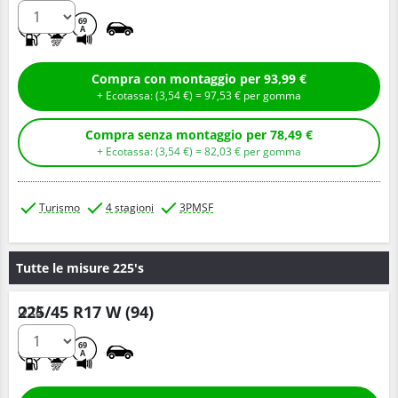
D
B
69
A
Compra con montaggio per 93,99 €
+ Ecotassa: (
3,
54
€
) =
97,
53
€
per gomma
Compra senza montaggio per 78,49 €
+ Ecotassa: (
3,
54
€
) =
82,
03
€
per gomma
Turismo
4 stagioni
3PMSF
Tutte le misure 225's
225/45 R17 W (94)
Q.tà
C
B
69
A