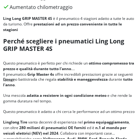
Aumentato chilometraggio
Ling Long GRIP MASTER 4S
è il pneumatico 4 stagioni adatto a tutte le auto
da turismo. Offre
prestazioni ad un prezzo conveniente in tutte le
stagioni
Perché scegliere i pneumatici Ling Long
GRIP MASTER 4S
Questo pneumatico è perfetto per chi richiede un
ottimo compromesso tra
prezzo e qualità durante tutto l'anno
.
Il pneumatico
Grip Master 4s
offre incredibili prestazioni grazie ai seguenti
Disegno battistrada che regala
stabilità e maneggevolezza
durante
tutto
fattori:
l'anno
.
Una mescola
adatta a resistere in ogni condizione meteo
e che rende la
gomma duratura nel tempo.
Questo pneumatico è adatto a chi cerca le performance ad un ottimo prezzo
Linglong Tire
vanta decenni di esperienza nel
primo equipaggiamento
,
con oltre
280 milioni di pneumatici OE forniti
ed è
n.1 al mondo per
veicoli elettrici (NEV) nel 2024
. Collabora con importanti case
automobilistiche come
Volkswagen, Audi, BMW, Ford, Renault, Skoda,