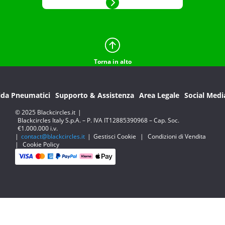
Torna in alto
ida Pneumatici
Supporto & Assistenza
Area Legale
Social Medi
© 2025 Blackcircles.it
|
Blackcircles Italy S.p.A. – P. IVA IT12885390968 – Cap. Soc.
€1.000.000 i.v.
|
contact@blackcircles.it
|
Gestisci Cookie
|
Condizioni di Vendita
|
Cookie Policy