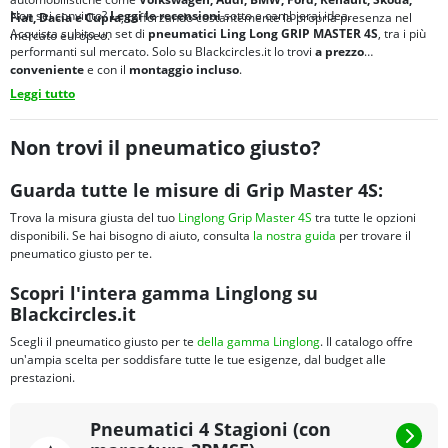
Non sei convinto?
Leggi le recensioni
sotto e cambierai idea.
Fiat, Dacia e Cupra
, rafforzando costantemente la propria presenza nel
Acquista subito un set di
pneumatici Ling Long GRIP MASTER 4S
, tra i più
mercato europeo.
performanti sul mercato. Solo su Blackcircles.it lo trovi
a prezzo
conveniente
e con il
montaggio incluso
.
Leggi tutto
Non trovi il pneumatico giusto?
Guarda tutte le misure di Grip Master 4S:
Trova la misura giusta del tuo
Linglong Grip Master 4S
tra tutte le opzioni
disponibili. Se hai bisogno di aiuto, consulta
la nostra guida
per trovare il
pneumatico giusto per te.
Scopri l'intera gamma Linglong su
Blackcircles.it
Scegli il pneumatico giusto per te
della gamma Linglong
. Il catalogo offre
un'ampia scelta per soddisfare tutte le tue esigenze, dal budget alle
prestazioni.
Pneumatici 4 Stagioni (con