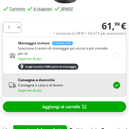
Turismo
4 stagioni
3PMSF
61,
€
99
Quantità
+ ecotassa: (
2,
38
€
) =
64,
37
€
per pneumatico
Montaggio incluso
CONSIGLIATO
Seleziona il centro di montaggio più vicino o più comodo
per te
Saperne di più
Scegli tra oltre 1000 centri di montaggio
Consegna a domicilio
Consegna a casa o al lavoro
Saperne di più
Aggiungi al carrello