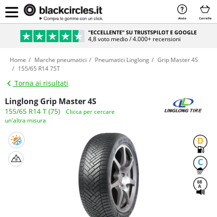
Aiuto
Carrello
"ECCELLENTE" SU TRUSTSPILOT E GOOGLE
4,8 voto medio / 4.000+ recensioni
Home
Marche pneumatici
Pneumatici Linglong
Grip Master 4S
155/65 R14 75T
Torna ai risultati
Linglong Grip Master 4S
155/65 R14 T (75)
Clicca per cercare
un'altra misura
D
C
68
A