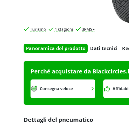
Turismo
4 stagioni
3PMSF
Panoramica del prodotto
Dati tecnici
Re
Perché acquistare da Blackcircles.
Consegna veloce
Affidabi
Dettagli del pneumatico