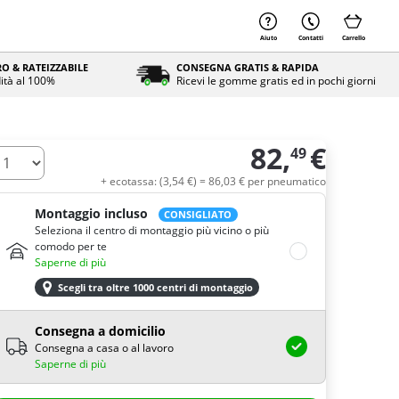
Aiuto
Contatti
Carrello
O & RATEIZZABILE
CONSEGNA GRATIS & RAPIDA
ità al 100%
Ricevi le gomme gratis ed in pochi giorni
82,
€
49
uantità
+ ecotassa: (
3,
54
€
) =
86,
03
€
per pneumatico
Montaggio incluso
CONSIGLIATO
Seleziona il centro di montaggio più vicino o più
comodo per te
Saperne di più
Scegli tra oltre 1000 centri di montaggio
Consegna a domicilio
Consegna a casa o al lavoro
Saperne di più