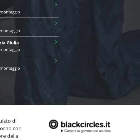
›
i montaggio
›
i montaggio
›
zia Giulia
i montaggio
›
i montaggio
uisto di
giorno con
ore della