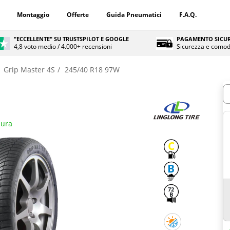
Montaggio
Offerte
Guida Pneumatici
F.A.Q.
"ECCELLENTE" SU TRUSTSPILOT E GOOGLE
PAGAMENTO SICUR
4,8 voto medio / 4.000+ recensioni
Sicurezza e comod
Grip Master 4S
245/40 R18 97W
Q
sura
C
B
72
B