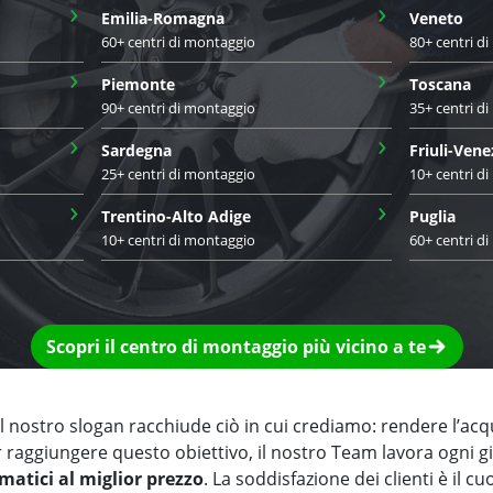
›
›
Emilia-Romagna
Veneto
60+ centri di montaggio
80+ centri d
›
›
Piemonte
Toscana
90+ centri di montaggio
35+ centri d
›
›
Sardegna
Friuli-Vene
25+ centri di montaggio
10+ centri d
›
›
Trentino-Alto Adige
Puglia
10+ centri di montaggio
60+ centri d
Scopri il centro di montaggio più vicino a te
 nostro slogan racchiude ciò in cui crediamo: rendere l’acq
r raggiungere questo obiettivo, il nostro Team lavora ogni 
matici al miglior prezzo
. La soddisfazione dei clienti è il cu