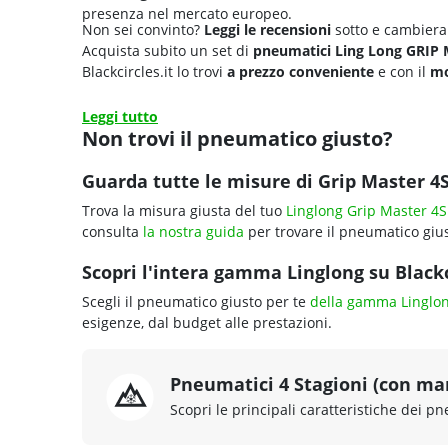
presenza nel mercato europeo.
Non sei convinto?
Leggi le recensioni
sotto e cambierai
Acquista subito un set di
pneumatici Ling Long GRIP
Blackcircles.it lo trovi
a prezzo conveniente
e con il
mo
Leggi tutto
Non trovi il pneumatico giusto?
Guarda tutte le misure di Grip Master 4S
Trova la misura giusta del tuo
Linglong Grip Master 4S
consulta
la nostra guida
per trovare il pneumatico gius
Scopri l'intera gamma Linglong su Blackc
Scegli il pneumatico giusto per te
della gamma Linglo
esigenze, dal budget alle prestazioni.
Pneumatici 4 Stagioni (con ma
Scopri le principali caratteristiche dei pn