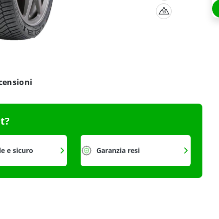
censioni
it?
le e sicuro
Garanzia resi