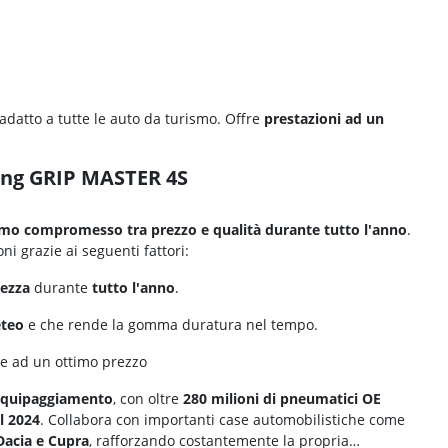
adatto a tutte le auto da turismo. Offre
prestazioni ad un
Long GRIP MASTER 4S
imo compromesso tra prezzo e qualità durante tutto l'anno
.
oni grazie ai seguenti fattori:
lezza
durante
tutto l'anno
.
eteo
e che rende la gomma duratura nel tempo.
e ad un ottimo prezzo
equipaggiamento
, con oltre
280 milioni di pneumatici OE
el 2024
. Collabora con importanti case automobilistiche come
Dacia e Cupra
, rafforzando costantemente la propria