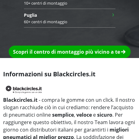
10+ centri di montaggio
›
Puglia
60+ centri di montaggio
Scopri il centro di montaggio più vicino a te
Informazioni su Blackcircles.it
Blackcircles.it
- compra le gomme con un click. Il nostro
slogan racchiude ciò in cui crediamo: rendere l’acquisto
di pneumatici online
semplice
,
veloce
e
sicuro
. Per
raggiungere questo obiettivo, il nostro Team lavora ogni
giorno con distributori italiani per garantirti i
migliori
pneumatici al miglior prezzo
. La soddisfazione dei