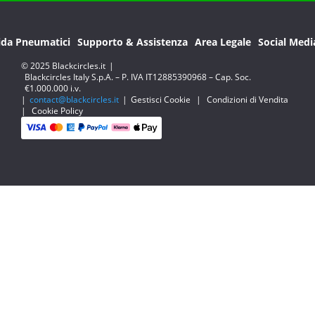
ida Pneumatici
Supporto & Assistenza
Area Legale
Social Medi
© 2025 Blackcircles.it
|
Blackcircles Italy S.p.A. – P. IVA IT12885390968 – Cap. Soc.
€1.000.000 i.v.
|
contact@blackcircles.it
|
Gestisci Cookie
|
Condizioni di Vendita
|
Cookie Policy