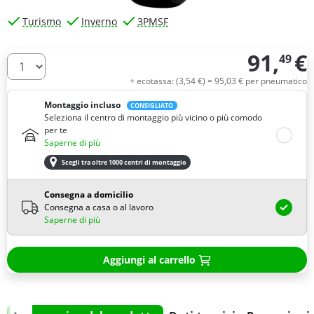
Turismo
Inverno
3PMSF
91,
€
49
Quantità
+ ecotassa: (
3,
54
€
) =
95,
03
€
per pneumatico
Montaggio incluso
CONSIGLIATO
Seleziona il centro di montaggio più vicino o più comodo
per te
Saperne di più
Scegli tra oltre 1000 centri di montaggio
Consegna a domicilio
Consegna a casa o al lavoro
Saperne di più
Aggiungi al carrello