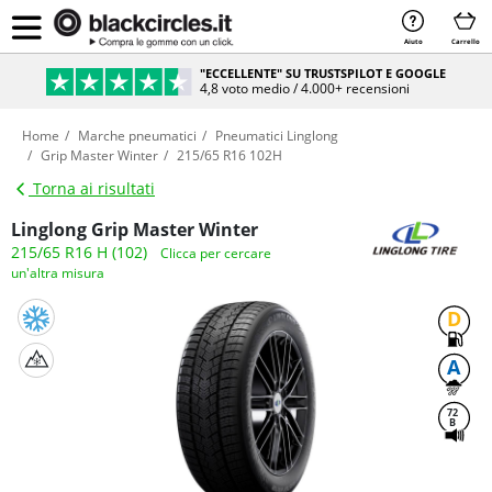
Aiuto
Carrello
"ECCELLENTE" SU TRUSTSPILOT E GOOGLE
4,8 voto medio / 4.000+ recensioni
Home
Marche pneumatici
Pneumatici Linglong
Grip Master Winter
215/65 R16 102H
Torna ai risultati
Linglong Grip Master Winter
215/65 R16 H (102)
Clicca per cercare
un'altra misura
D
A
72
B