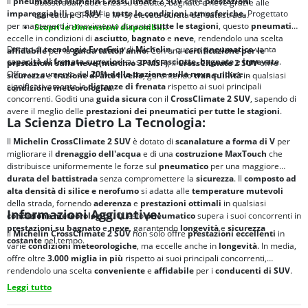
Il
pneumatico Michelin CrossClimate 2 SUV
offre
prestazioni
autostradali; aderenza su asciutto, bagnato e neve grazie alle
impareggiabili
per
SUV
in
tutte le condizioni atmosferiche
. Progettato
marcature 3PMSF e M+S; elevata durata del battistrada.
per mantenerti in movimento durante
tutte le stagioni
, questo
pneumatico
Scopri le dimensioni disponibili.
eccelle in condizioni di
asciutto
,
bagnato
e
neve
, rendendolo una scelta
Dotato di
tecnologie EverGrip
di
Michelin
, questo
pneumatico
vanta
affidabile
per la
guida tutto l'anno
. Con una
certificazione per le
capacità di frenata superiori
su strade
asciutte
,
bagnate
e
innevate
.
prestazioni sulla neve (marchio 3PMSF)
, il
CrossClimate 2 SUV
offre
Offre un aumento del
20% della trazione sulla neve
e riduce
sicurezza
e
trazione di alto livello
, garantendo
tranquillità
in qualsiasi
significativamente le
distanze di frenata
rispetto ai suoi principali
condizione meteorologica
.
concorrenti. Goditi una
guida sicura
con il
CrossClimate 2 SUV
, sapendo di
avere il meglio delle
prestazioni dei pneumatici per tutte le stagioni
.
La Scienza Dietro La Tecnologia:
Il
Michelin CrossClimate 2 SUV
è dotato di
scanalature a forma di V
per
migliorare il
drenaggio dell'acqua
e di una
costruzione MaxTouch
che
distribuisce uniformemente le forze sul
pneumatico
per una maggiore
durata del battistrada
senza compromettere la
sicurezza
. Il
composto ad
alta densità di silice e nerofumo
si adatta alle
temperature mutevoli
della strada, fornendo
aderenza
e
prestazioni ottimali
in qualsiasi
Informazioni Aggiuntive:
condizione meteorologica
. Questo
pneumatico
supera i suoi concorrenti in
prestazioni su bagnato
e
neve
, garantendo
longevità
e
sicurezza
Il
Michelin CrossClimate 2 SUV
non solo offre
prestazioni eccellenti
in
costante
nel tempo.
varie
condizioni meteorologiche
, ma eccelle anche in
longevità
. In media,
offre oltre
3.000 miglia in più
rispetto ai suoi principali concorrenti,
rendendolo una scelta
conveniente
e
affidabile
per i
conducenti di SUV
.
Leggi tutto