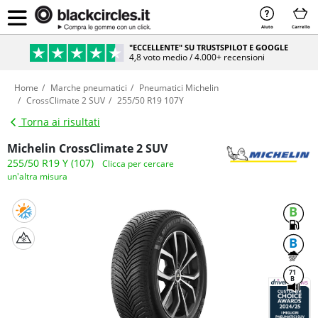
Aiuto
Carrello
"ECCELLENTE" SU TRUSTSPILOT E GOOGLE
4,8 voto medio / 4.000+ recensioni
Home
Marche pneumatici
Pneumatici Michelin
CrossClimate 2 SUV
255/50 R19 107Y
Torna ai risultati
Michelin CrossClimate 2 SUV
255/50 R19 Y (107)
Clicca per cercare
un'altra misura
B
B
71
B