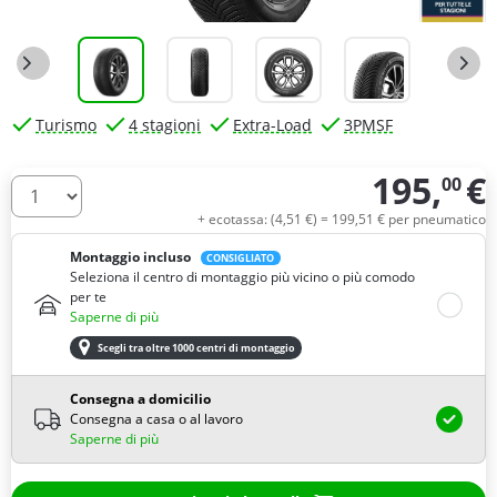
Turismo
4 stagioni
Extra-Load
3PMSF
195,
€
00
Quantità
+ ecotassa: (
4,
51
€
) =
199,
51
€
per pneumatico
Montaggio incluso
CONSIGLIATO
Seleziona il centro di montaggio più vicino o più comodo
per te
Saperne di più
Scegli tra oltre 1000 centri di montaggio
Consegna a domicilio
Consegna a casa o al lavoro
Saperne di più