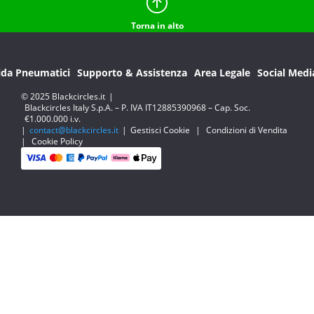
Torna in alto
ida Pneumatici
Supporto & Assistenza
Area Legale
Social Medi
© 2025 Blackcircles.it
|
Blackcircles Italy S.p.A. – P. IVA IT12885390968 – Cap. Soc.
€1.000.000 i.v.
|
contact@blackcircles.it
|
Gestisci Cookie
|
Condizioni di Vendita
|
Cookie Policy