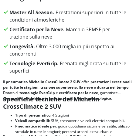
Master All-Season.
Prestazioni superiori in tutte le
condizioni atmosferiche
Certificato per la Neve.
Marchio 3PMSF per
trazione sulla neve
Longevità.
Oltre 3.000 miglia in più rispetto ai
concorrenti
Tecnologie EverGrip.
Frenata migliorata su tutte le
superfici
Il
pneumatico Michelin CrossClimate 2 SUV
offre
prestazioni eccezionali
per
tutte le stagioni
,
trazione superiore sulla neve
e
durata nel tempo
.
Dotato di
tecnologie EverGrip
e
certificato per la neve
, garantisce
Specifiche tecniche del Michelin
sicurezza
e
affidabilità
in qualsiasi
condizione meteorologica
.
CrossClimate 2 SUV
Tipo di pneumatico:
4 Stagioni
Veicoli compatibili:
SUV, crossover e veicoli elettrici compatibili.
Pneumatico ideale per:
guida quotidiana sicura e versatile; utilizzo
stradale in tutte le stagioni; percorsi urbani, extraurbani e