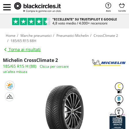
Aiuto
Carrello
"ECCELLENTE" SU TRUSTSPILOT E GOOGLE
4,8 voto medio / 4.000+ recensioni
Home
Marche pneumatici
Pneumatici Michelin
CrossClimate 2
185/65 R15 88H
Torna ai risultati
Michelin CrossClimate 2
185/65 R15 H (88)
Clicca per cercare
un'altra misura
C
B
69
B