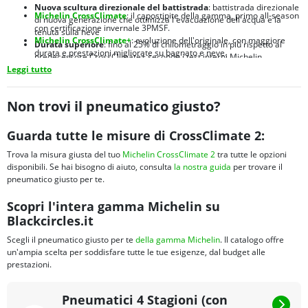
Nuova scultura direzionale del battistrada
: battistrada direzionale
Michelin CrossClimate
: il capostipite della gamma, primo all-season
di nuova generazione che ottimizza l'evacuazione dell'acqua e la
con certificazione invernale 3PMSF.
tenuta sulla neve
Michelin CrossClimate+
: evoluzione dell'originale, con maggiore
Durata superiore
: fino al 25% di chilometraggio in più rispetto al
durata e prestazioni migliorate su bagnato e neve.
predecessore CrossClimate+ secondo i test interni Michelin
Michelin CrossClimate 2 SUV
:
versione dedicata a SUV e crossover,
Leggi tutto
Brand leader mondiale
: Michelin è sinonimo di qualità, innovazione
con struttura rinforzata per carichi maggiori e spalle ottimizzate
e sicurezza nel settore pneumatici da oltre 130 anni
Michelin CrossClimate 3
:
nuova generazione 2024 con prestazioni
migliorate su bagnato e maggiore efficienza energetica
Non trovi il pneumatico giusto?
Michelin CrossClimate Camping
:
sviluppato per camper e van, con
fianco rinforzato e portata elevata per veicoli ricreazionali
Guarda tutte le misure di CrossClimate 2:
Trova la misura giusta del tuo
Michelin CrossClimate 2
tra tutte le opzioni
disponibili. Se hai bisogno di aiuto, consulta
la nostra guida
per trovare il
pneumatico giusto per te.
Scopri l'intera gamma Michelin su
Blackcircles.it
Scegli il pneumatico giusto per te
della gamma Michelin
. Il catalogo offre
un'ampia scelta per soddisfare tutte le tue esigenze, dal budget alle
prestazioni.
Pneumatici 4 Stagioni (con