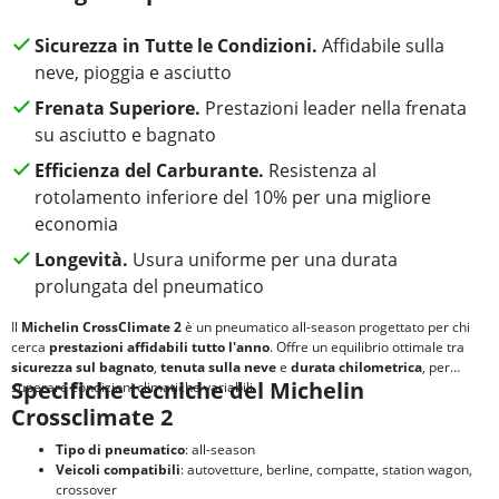
Sicurezza in Tutte le Condizioni.
Affidabile sulla
neve, pioggia e asciutto
Frenata Superiore.
Prestazioni leader nella frenata
su asciutto e bagnato
Efficienza del Carburante.
Resistenza al
rotolamento inferiore del 10% per una migliore
economia
Longevità.
Usura uniforme per una durata
prolungata del pneumatico
Il
Michelin CrossClimate 2
è un pneumatico all-season progettato per chi
cerca
prestazioni affidabili tutto l'anno
. Offre un equilibrio ottimale tra
sicurezza sul bagnato
,
tenuta sulla neve
e
durata chilometrica
, per
Specifiche tecniche del Michelin
superare condizioni climatiche variabili.
Crossclimate 2
Tipo di pneumatico
: all-season
Veicoli compatibili
: autovetture, berline, compatte, station wagon,
crossover