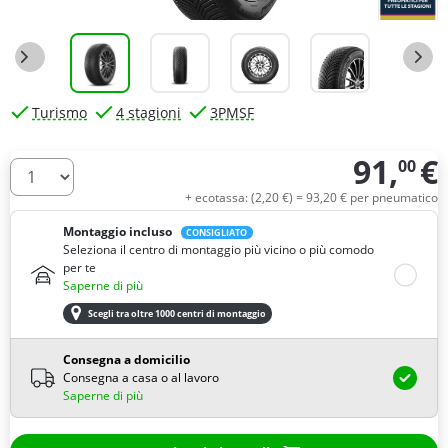
Turismo
4 stagioni
3PMSF
91,
€
00
Quantità
+ ecotassa: (
2,
20
€
) =
93,
20
€
per pneumatico
Montaggio incluso
CONSIGLIATO
Seleziona il centro di montaggio più vicino o più comodo
per te
Saperne di più
Scegli tra oltre 1000 centri di montaggio
Consegna a domicilio
Consegna a casa o al lavoro
Saperne di più