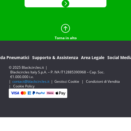
Torna in alto
ida Pneumatici
Supporto & Assistenza
Area Legale
Social Medi
© 2025 Blackcircles.it
|
Blackcircles Italy S.p.A. – P. IVA IT12885390968 – Cap. Soc.
€1.000.000 i.v.
|
contact@blackcircles.it
|
Gestisci Cookie
|
Condizioni di Vendita
|
Cookie Policy