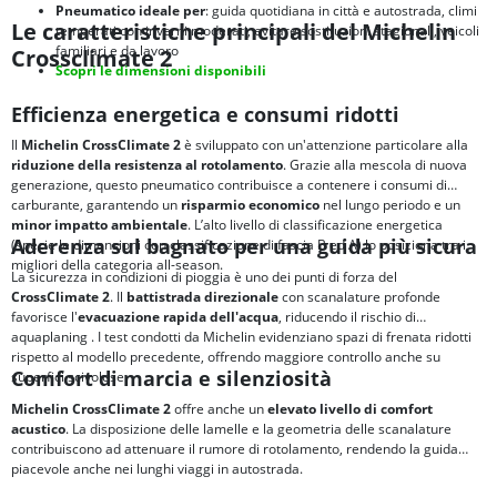
Pneumatico ideale per
: guida quotidiana in città e autostrada, climi
Le caratteristiche principali del Michelin
temperati con inverni moderati, evitare sostituzioni stagionali, veicoli
familiari e da lavoro
Crossclimate 2
Scopri le dimensioni disponibili
Efficienza energetica e consumi ridotti
Il
Michelin CrossClimate 2
è sviluppato con un'attenzione particolare alla
riduzione della resistenza al rotolamento
. Grazie alla mescola di nuova
generazione, questo pneumatico contribuisce a contenere i consumi di
carburante, garantendo un
risparmio economico
nel lungo periodo e un
minor impatto ambientale
. L’alto livello di classificazione energetica
Aderenza sul bagnato per una guida più sicura
(specie le dimensioni con classificazione di fascia B ed A) lo posiziona tra i
migliori della categoria all-season.
La sicurezza in condizioni di pioggia è uno dei punti di forza del
CrossClimate 2
. Il
battistrada direzionale
con scanalature profonde
favorisce l'
evacuazione rapida dell'acqua
, riducendo il rischio di
aquaplaning
. I test condotti da Michelin evidenziano spazi di frenata ridotti
rispetto al modello precedente, offrendo maggiore controllo anche su
Comfort di marcia e silenziosità
superfici scivolose.
Michelin CrossClimate 2
offre anche un
elevato livello di comfort
acustico
. La disposizione delle lamelle e la geometria delle scanalature
contribuiscono ad attenuare il rumore di rotolamento, rendendo la guida
piacevole anche nei lunghi viaggi in autostrada.