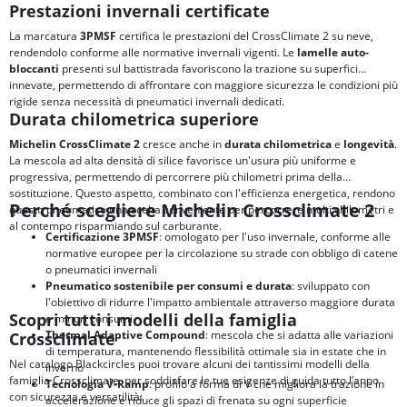
Prestazioni invernali certificate
La marcatura
3PMSF
certifica le prestazioni del CrossClimate 2 su neve,
rendendolo conforme alle normative invernali vigenti. Le
lamelle auto-
bloccanti
presenti sul battistrada favoriscono la trazione su superfici
innevate, permettendo di affrontare con maggiore sicurezza le condizioni più
rigide senza necessità di pneumatici invernali dedicati.
Durata chilometrica superiore
Michelin CrossClimate 2
cresce anche in
durata chilometrica
e
longevità
.
La mescola ad alta densità di silice favorisce un'usura più uniforme e
progressiva, permettendo di percorrere più chilometri prima della
sostituzione. Questo aspetto, combinato con l'efficienza energetica, rendono
Perché scegliere Michelin Crossclimate 2
questo pneumatico una scelta conveniente per percorrere molti chilometri e
al contempo risparmiando sul carburante.
Certificazione 3PMSF
: omologato per l'uso invernale, conforme alle
normative europee per la circolazione su strade con obbligo di catene
o pneumatici invernali
Pneumatico sostenibile per consumi e durata
: sviluppato con
l'obiettivo di ridurre l'impatto ambientale attraverso maggiore durata
Scopri tutti i modelli della famiglia
e minori consumi
Thermal Adaptive Compound
: mescola che si adatta alle variazioni
Crossclimate
di temperatura, mantenendo flessibilità ottimale sia in estate che in
Nel catalogo Blackcircles puoi trovare alcuni dei tantissimi modelli della
inverno
famiglia Crossclimate, per soddisfare le tue esigenze di guida tutto l’anno
Tecnologia V-Ramp
: profilo a forma di V che migliora la trazione in
con sicurezza e versatilità:
accelerazione e riduce gli spazi di frenata su ogni superficie