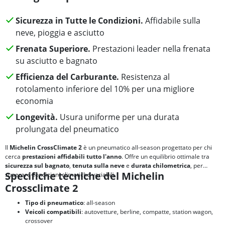
Sicurezza in Tutte le Condizioni.
Affidabile sulla
neve, pioggia e asciutto
Frenata Superiore.
Prestazioni leader nella frenata
su asciutto e bagnato
Efficienza del Carburante.
Resistenza al
rotolamento inferiore del 10% per una migliore
economia
Longevità.
Usura uniforme per una durata
prolungata del pneumatico
Il
Michelin CrossClimate 2
è un pneumatico all-season progettato per chi
cerca
prestazioni affidabili tutto l'anno
. Offre un equilibrio ottimale tra
sicurezza sul bagnato
,
tenuta sulla neve
e
durata chilometrica
, per
Specifiche tecniche del Michelin
superare condizioni climatiche variabili.
Crossclimate 2
Tipo di pneumatico
: all-season
Veicoli compatibili
: autovetture, berline, compatte, station wagon,
crossover