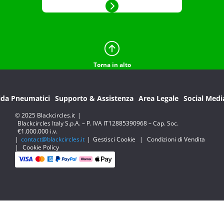
Torna in alto
ida Pneumatici
Supporto & Assistenza
Area Legale
Social Medi
© 2025 Blackcircles.it
|
Blackcircles Italy S.p.A. – P. IVA IT12885390968 – Cap. Soc.
€1.000.000 i.v.
|
contact@blackcircles.it
|
Gestisci Cookie
|
Condizioni di Vendita
|
Cookie Policy