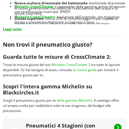
Nuova scultura direzionale del battistrada
: battistrada direzionale
Michelin CrossClimate
: il capostipite della gamma, primo all-season
di nuova generazione che ottimizza l'evacuazione dell'acqua e la
con certificazione invernale 3PMSF.
tenuta sulla neve
Michelin CrossClimate+
: evoluzione dell'originale, con maggiore
Durata superiore
: fino al 25% di chilometraggio in più rispetto al
durata e prestazioni migliorate su bagnato e neve.
predecessore CrossClimate+ secondo i test interni Michelin
Michelin CrossClimate 2 SUV
:
versione dedicata a SUV e crossover,
Leggi tutto
Brand leader mondiale
: Michelin è sinonimo di qualità, innovazione
con struttura rinforzata per carichi maggiori e spalle ottimizzate
e sicurezza nel settore pneumatici da oltre 130 anni
Michelin CrossClimate 3
:
nuova generazione 2024 con prestazioni
migliorate su bagnato e maggiore efficienza energetica
Non trovi il pneumatico giusto?
Michelin CrossClimate Camping
:
sviluppato per camper e van, con
fianco rinforzato e portata elevata per veicoli ricreazionali
Guarda tutte le misure di CrossClimate 2:
Trova la misura giusta del tuo
Michelin CrossClimate 2
tra tutte le opzioni
disponibili. Se hai bisogno di aiuto, consulta
la nostra guida
per trovare il
pneumatico giusto per te.
Scopri l'intera gamma Michelin su
Blackcircles.it
Scegli il pneumatico giusto per te
della gamma Michelin
. Il catalogo offre
un'ampia scelta per soddisfare tutte le tue esigenze, dal budget alle
prestazioni.
Pneumatici 4 Stagioni (con