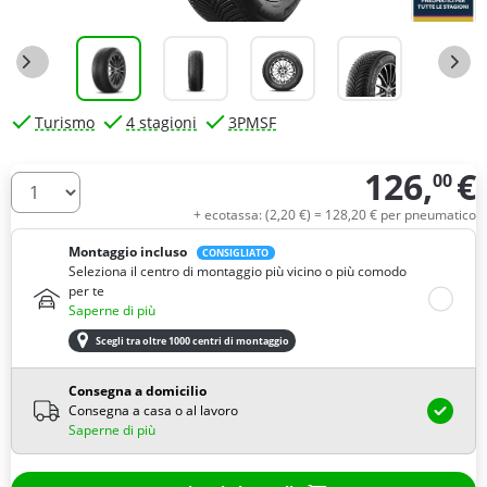
Turismo
4 stagioni
3PMSF
126,
€
00
Quantità
+ ecotassa: (
2,
20
€
) =
128,
20
€
per pneumatico
Montaggio incluso
CONSIGLIATO
Seleziona il centro di montaggio più vicino o più comodo
per te
Saperne di più
Scegli tra oltre 1000 centri di montaggio
Consegna a domicilio
Consegna a casa o al lavoro
Saperne di più