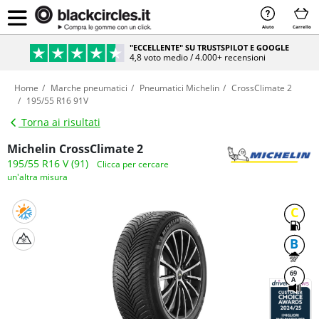
Aiuto
Carrello
"ECCELLENTE" SU TRUSTSPILOT E GOOGLE
4,8 voto medio / 4.000+ recensioni
Home
Marche pneumatici
Pneumatici Michelin
CrossClimate 2
195/55 R16 91V
Torna ai risultati
Michelin CrossClimate 2
195/55 R16 V (91)
Clicca per cercare
un'altra misura
C
B
69
A