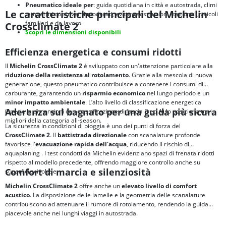
Pneumatico ideale per
: guida quotidiana in città e autostrada, climi
Le caratteristiche principali del Michelin
temperati con inverni moderati, evitare sostituzioni stagionali, veicoli
familiari e da lavoro
Crossclimate 2
Scopri le dimensioni disponibili
Efficienza energetica e consumi ridotti
Il
Michelin CrossClimate 2
è sviluppato con un'attenzione particolare alla
riduzione della resistenza al rotolamento
. Grazie alla mescola di nuova
generazione, questo pneumatico contribuisce a contenere i consumi di
carburante, garantendo un
risparmio economico
nel lungo periodo e un
minor impatto ambientale
. L’alto livello di classificazione energetica
Aderenza sul bagnato per una guida più sicura
(specie le dimensioni con classificazione di fascia B ed A) lo posiziona tra i
migliori della categoria all-season.
La sicurezza in condizioni di pioggia è uno dei punti di forza del
CrossClimate 2
. Il
battistrada direzionale
con scanalature profonde
favorisce l'
evacuazione rapida dell'acqua
, riducendo il rischio di
aquaplaning
. I test condotti da Michelin evidenziano spazi di frenata ridotti
rispetto al modello precedente, offrendo maggiore controllo anche su
Comfort di marcia e silenziosità
superfici scivolose.
Michelin CrossClimate 2
offre anche un
elevato livello di comfort
acustico
. La disposizione delle lamelle e la geometria delle scanalature
contribuiscono ad attenuare il rumore di rotolamento, rendendo la guida
piacevole anche nei lunghi viaggi in autostrada.