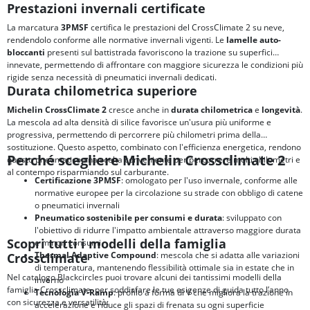
Prestazioni invernali certificate
La marcatura
3PMSF
certifica le prestazioni del CrossClimate 2 su neve,
rendendolo conforme alle normative invernali vigenti. Le
lamelle auto-
bloccanti
presenti sul battistrada favoriscono la trazione su superfici
innevate, permettendo di affrontare con maggiore sicurezza le condizioni più
rigide senza necessità di pneumatici invernali dedicati.
Durata chilometrica superiore
Michelin CrossClimate 2
cresce anche in
durata chilometrica
e
longevità
.
La mescola ad alta densità di silice favorisce un'usura più uniforme e
progressiva, permettendo di percorrere più chilometri prima della
sostituzione. Questo aspetto, combinato con l'efficienza energetica, rendono
Perché scegliere Michelin Crossclimate 2
questo pneumatico una scelta conveniente per percorrere molti chilometri e
al contempo risparmiando sul carburante.
Certificazione 3PMSF
: omologato per l'uso invernale, conforme alle
normative europee per la circolazione su strade con obbligo di catene
o pneumatici invernali
Pneumatico sostenibile per consumi e durata
: sviluppato con
l'obiettivo di ridurre l'impatto ambientale attraverso maggiore durata
Scopri tutti i modelli della famiglia
e minori consumi
Thermal Adaptive Compound
: mescola che si adatta alle variazioni
Crossclimate
di temperatura, mantenendo flessibilità ottimale sia in estate che in
Nel catalogo Blackcircles puoi trovare alcuni dei tantissimi modelli della
inverno
famiglia Crossclimate, per soddisfare le tue esigenze di guida tutto l’anno
Tecnologia V-Ramp
: profilo a forma di V che migliora la trazione in
con sicurezza e versatilità:
accelerazione e riduce gli spazi di frenata su ogni superficie