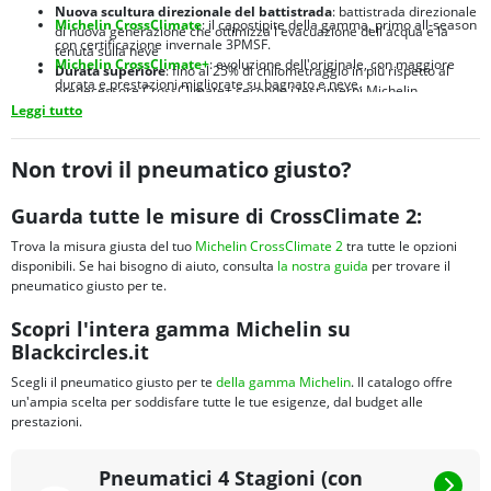
Nuova scultura direzionale del battistrada
: battistrada direzionale
Michelin CrossClimate
: il capostipite della gamma, primo all-season
di nuova generazione che ottimizza l'evacuazione dell'acqua e la
con certificazione invernale 3PMSF.
tenuta sulla neve
Michelin CrossClimate+
: evoluzione dell'originale, con maggiore
Durata superiore
: fino al 25% di chilometraggio in più rispetto al
durata e prestazioni migliorate su bagnato e neve.
predecessore CrossClimate+ secondo i test interni Michelin
Michelin CrossClimate 2 SUV
:
versione dedicata a SUV e crossover,
Leggi tutto
Brand leader mondiale
: Michelin è sinonimo di qualità, innovazione
con struttura rinforzata per carichi maggiori e spalle ottimizzate
e sicurezza nel settore pneumatici da oltre 130 anni
Michelin CrossClimate 3
:
nuova generazione 2024 con prestazioni
migliorate su bagnato e maggiore efficienza energetica
Non trovi il pneumatico giusto?
Michelin CrossClimate Camping
:
sviluppato per camper e van, con
fianco rinforzato e portata elevata per veicoli ricreazionali
Guarda tutte le misure di CrossClimate 2:
Trova la misura giusta del tuo
Michelin CrossClimate 2
tra tutte le opzioni
disponibili. Se hai bisogno di aiuto, consulta
la nostra guida
per trovare il
pneumatico giusto per te.
Scopri l'intera gamma Michelin su
Blackcircles.it
Scegli il pneumatico giusto per te
della gamma Michelin
. Il catalogo offre
un'ampia scelta per soddisfare tutte le tue esigenze, dal budget alle
prestazioni.
Pneumatici 4 Stagioni (con