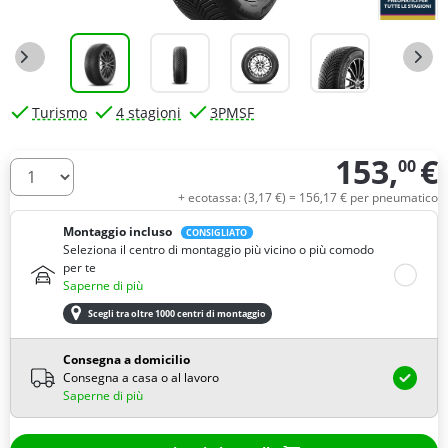
Turismo
4 stagioni
3PMSF
153,
€
00
Quantità
+ ecotassa: (
3,
17
€
) =
156,
17
€
per pneumatico
Montaggio incluso
CONSIGLIATO
Seleziona il centro di montaggio più vicino o più comodo
per te
Saperne di più
Scegli tra oltre 1000 centri di montaggio
Consegna a domicilio
Consegna a casa o al lavoro
Saperne di più