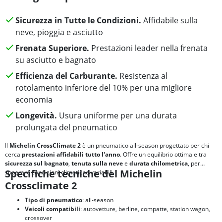
Sicurezza in Tutte le Condizioni.
Affidabile sulla
neve, pioggia e asciutto
Frenata Superiore.
Prestazioni leader nella frenata
su asciutto e bagnato
Efficienza del Carburante.
Resistenza al
rotolamento inferiore del 10% per una migliore
economia
Longevità.
Usura uniforme per una durata
prolungata del pneumatico
Il
Michelin CrossClimate 2
è un pneumatico all-season progettato per chi
cerca
prestazioni affidabili tutto l'anno
. Offre un equilibrio ottimale tra
sicurezza sul bagnato
,
tenuta sulla neve
e
durata chilometrica
, per
Specifiche tecniche del Michelin
superare condizioni climatiche variabili.
Crossclimate 2
Tipo di pneumatico
: all-season
Veicoli compatibili
: autovetture, berline, compatte, station wagon,
crossover