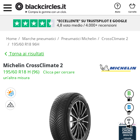
Aiuto
Carrello
"ECCELLENTE" SU TRUSTSPILOT E GOOGLE
4,8 voto medio / 4.000+ recensioni
Home
Marche pneumatici
Pneumatici Michelin
CrossClimate 2
195/60 R18 96H
Torna ai risultati
Michelin CrossClimate 2
195/60 R18 H (96)
Clicca per cercare
un'altra misura
B
B
69
A