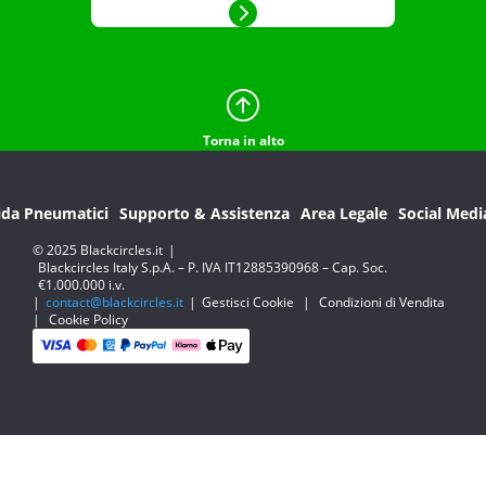
Torna in alto
ida Pneumatici
Supporto & Assistenza
Area Legale
Social Medi
© 2025 Blackcircles.it
|
Blackcircles Italy S.p.A. – P. IVA IT12885390968 – Cap. Soc.
€1.000.000 i.v.
|
contact@blackcircles.it
|
Gestisci Cookie
|
Condizioni di Vendita
|
Cookie Policy