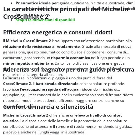
Pneumatico ideale per
: guida quotidiana in città e autostrada, climi
Le caratteristiche principali del Michelin
temperati con inverni moderati, evitare sostituzioni stagionali, veicoli
familiari e da lavoro
Crossclimate 2
Scopri le dimensioni disponibili
Efficienza energetica e consumi ridotti
Il
Michelin CrossClimate 2
è sviluppato con un'attenzione particolare alla
riduzione della resistenza al rotolamento
. Grazie alla mescola di nuova
generazione, questo pneumatico contribuisce a contenere i consumi di
carburante, garantendo un
risparmio economico
nel lungo periodo e un
minor impatto ambientale
. L’alto livello di classificazione energetica
Aderenza sul bagnato per una guida più sicura
(specie le dimensioni con classificazione di fascia B ed A) lo posiziona tra i
migliori della categoria all-season.
La sicurezza in condizioni di pioggia è uno dei punti di forza del
CrossClimate 2
. Il
battistrada direzionale
con scanalature profonde
favorisce l'
evacuazione rapida dell'acqua
, riducendo il rischio di
aquaplaning
. I test condotti da Michelin evidenziano spazi di frenata ridotti
rispetto al modello precedente, offrendo maggiore controllo anche su
Comfort di marcia e silenziosità
superfici scivolose.
Michelin CrossClimate 2
offre anche un
elevato livello di comfort
acustico
. La disposizione delle lamelle e la geometria delle scanalature
contribuiscono ad attenuare il rumore di rotolamento, rendendo la guida
piacevole anche nei lunghi viaggi in autostrada.