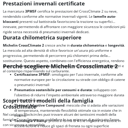
Prestazioni invernali certificate
La marcatura
3PMSF
certifica le prestazioni del CrossClimate 2 su neve,
rendendolo conforme alle normative invernali vigenti. Le
lamelle auto-
bloccanti
presenti sul battistrada favoriscono la trazione su superfici
innevate, permettendo di affrontare con maggiore sicurezza le condizioni più
rigide senza necessità di pneumatici invernali dedicati.
Durata chilometrica superiore
Michelin CrossClimate 2
cresce anche in
durata chilometrica
e
longevità
.
La mescola ad alta densità di silice favorisce un'usura più uniforme e
progressiva, permettendo di percorrere più chilometri prima della
sostituzione. Questo aspetto, combinato con l'efficienza energetica, rendono
Perché scegliere Michelin Crossclimate 2
questo pneumatico una scelta conveniente per percorrere molti chilometri e
al contempo risparmiando sul carburante.
Certificazione 3PMSF
: omologato per l'uso invernale, conforme alle
normative europee per la circolazione su strade con obbligo di catene
o pneumatici invernali
Pneumatico sostenibile per consumi e durata
: sviluppato con
l'obiettivo di ridurre l'impatto ambientale attraverso maggiore durata
Scopri tutti i modelli della famiglia
e minori consumi
Thermal Adaptive Compound
: mescola che si adatta alle variazioni
Crossclimate
di temperatura, mantenendo flessibilità ottimale sia in estate che in
Nel catalogo Blackcircles puoi trovare alcuni dei tantissimi modelli della
inverno
famiglia Crossclimate, per soddisfare le tue esigenze di guida tutto l’anno
Tecnologia V-Ramp
: profilo a forma di V che migliora la trazione in
con sicurezza e versatilità:
accelerazione e riduce gli spazi di frenata su ogni superficie