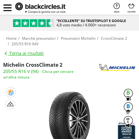
Aiuto
Carrello
"ECCELLENTE" SU TRUSTSPILOT E GOOGLE
4,8 voto medio / 4.000+ recensioni
Home
Marche pneumatici
Pneumatici Michelin
CrossClimate 2
205/55 R16 94V
Torna ai risultati
Michelin CrossClimate 2
205/55 R16 V (94)
Clicca per cercare
un'altra misura
B
B
69
A