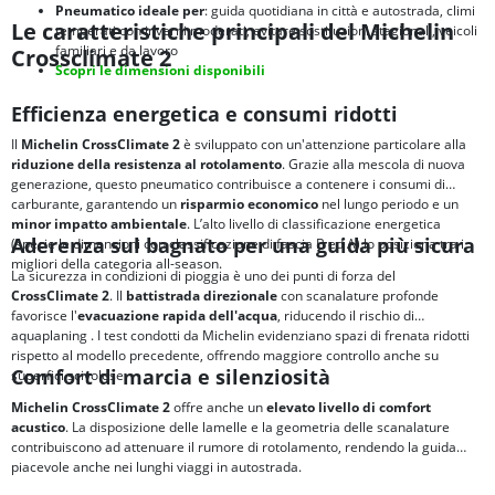
Pneumatico ideale per
: guida quotidiana in città e autostrada, climi
Le caratteristiche principali del Michelin
temperati con inverni moderati, evitare sostituzioni stagionali, veicoli
familiari e da lavoro
Crossclimate 2
Scopri le dimensioni disponibili
Efficienza energetica e consumi ridotti
Il
Michelin CrossClimate 2
è sviluppato con un'attenzione particolare alla
riduzione della resistenza al rotolamento
. Grazie alla mescola di nuova
generazione, questo pneumatico contribuisce a contenere i consumi di
carburante, garantendo un
risparmio economico
nel lungo periodo e un
minor impatto ambientale
. L’alto livello di classificazione energetica
Aderenza sul bagnato per una guida più sicura
(specie le dimensioni con classificazione di fascia B ed A) lo posiziona tra i
migliori della categoria all-season.
La sicurezza in condizioni di pioggia è uno dei punti di forza del
CrossClimate 2
. Il
battistrada direzionale
con scanalature profonde
favorisce l'
evacuazione rapida dell'acqua
, riducendo il rischio di
aquaplaning
. I test condotti da Michelin evidenziano spazi di frenata ridotti
rispetto al modello precedente, offrendo maggiore controllo anche su
Comfort di marcia e silenziosità
superfici scivolose.
Michelin CrossClimate 2
offre anche un
elevato livello di comfort
acustico
. La disposizione delle lamelle e la geometria delle scanalature
contribuiscono ad attenuare il rumore di rotolamento, rendendo la guida
piacevole anche nei lunghi viaggi in autostrada.