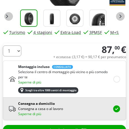
Turismo
4 stagioni
Extra-Load
3PMSF
M+S
87,
€
00
Quantità
+ ecotassa: (
3,
17
€
) =
90,
17
€
per pneumatico
Montaggio incluso
CONSIGLIATO
Seleziona il centro di montaggio più vicino o più comodo
per te
Saperne di più
Scegli tra oltre 1000 centri di montaggio
Consegna a domicilio
Consegna a casa o al lavoro
Saperne di più