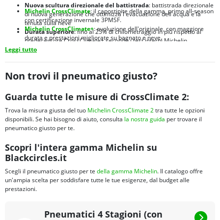
Nuova scultura direzionale del battistrada
: battistrada direzionale
Michelin CrossClimate
: il capostipite della gamma, primo all-season
di nuova generazione che ottimizza l'evacuazione dell'acqua e la
con certificazione invernale 3PMSF.
tenuta sulla neve
Michelin CrossClimate+
: evoluzione dell'originale, con maggiore
Durata superiore
: fino al 25% di chilometraggio in più rispetto al
durata e prestazioni migliorate su bagnato e neve.
predecessore CrossClimate+ secondo i test interni Michelin
Michelin CrossClimate 2 SUV
:
versione dedicata a SUV e crossover,
Leggi tutto
Brand leader mondiale
: Michelin è sinonimo di qualità, innovazione
con struttura rinforzata per carichi maggiori e spalle ottimizzate
e sicurezza nel settore pneumatici da oltre 130 anni
Michelin CrossClimate 3
:
nuova generazione 2024 con prestazioni
migliorate su bagnato e maggiore efficienza energetica
Non trovi il pneumatico giusto?
Michelin CrossClimate Camping
:
sviluppato per camper e van, con
fianco rinforzato e portata elevata per veicoli ricreazionali
Guarda tutte le misure di CrossClimate 2:
Trova la misura giusta del tuo
Michelin CrossClimate 2
tra tutte le opzioni
disponibili. Se hai bisogno di aiuto, consulta
la nostra guida
per trovare il
pneumatico giusto per te.
Scopri l'intera gamma Michelin su
Blackcircles.it
Scegli il pneumatico giusto per te
della gamma Michelin
. Il catalogo offre
un'ampia scelta per soddisfare tutte le tue esigenze, dal budget alle
prestazioni.
Pneumatici 4 Stagioni (con