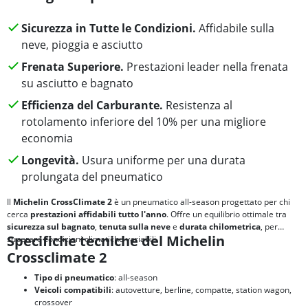
Sicurezza in Tutte le Condizioni.
Affidabile sulla
neve, pioggia e asciutto
Frenata Superiore.
Prestazioni leader nella frenata
su asciutto e bagnato
Efficienza del Carburante.
Resistenza al
rotolamento inferiore del 10% per una migliore
economia
Longevità.
Usura uniforme per una durata
prolungata del pneumatico
Il
Michelin CrossClimate 2
è un pneumatico all-season progettato per chi
cerca
prestazioni affidabili tutto l'anno
. Offre un equilibrio ottimale tra
sicurezza sul bagnato
,
tenuta sulla neve
e
durata chilometrica
, per
Specifiche tecniche del Michelin
superare condizioni climatiche variabili.
Crossclimate 2
Tipo di pneumatico
: all-season
Veicoli compatibili
: autovetture, berline, compatte, station wagon,
crossover