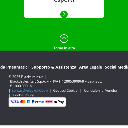
Torna in alto
ida Pneumatici
Supporto & Assistenza
Area Legale
Social Medi
© 2025 Blackcircles.it
|
Blackcircles Italy S.p.A. – P. IVA IT12885390968 – Cap. Soc.
€1.000.000 i.v.
|
contact@blackcircles.it
|
Gestisci Cookie
|
Condizioni di Vendita
|
Cookie Policy