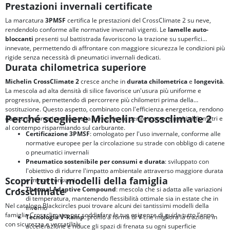
Prestazioni invernali certificate
La marcatura
3PMSF
certifica le prestazioni del CrossClimate 2 su neve,
rendendolo conforme alle normative invernali vigenti. Le
lamelle auto-
bloccanti
presenti sul battistrada favoriscono la trazione su superfici
innevate, permettendo di affrontare con maggiore sicurezza le condizioni più
rigide senza necessità di pneumatici invernali dedicati.
Durata chilometrica superiore
Michelin CrossClimate 2
cresce anche in
durata chilometrica
e
longevità
.
La mescola ad alta densità di silice favorisce un'usura più uniforme e
progressiva, permettendo di percorrere più chilometri prima della
sostituzione. Questo aspetto, combinato con l'efficienza energetica, rendono
Perché scegliere Michelin Crossclimate 2
questo pneumatico una scelta conveniente per percorrere molti chilometri e
al contempo risparmiando sul carburante.
Certificazione 3PMSF
: omologato per l'uso invernale, conforme alle
normative europee per la circolazione su strade con obbligo di catene
o pneumatici invernali
Pneumatico sostenibile per consumi e durata
: sviluppato con
l'obiettivo di ridurre l'impatto ambientale attraverso maggiore durata
Scopri tutti i modelli della famiglia
e minori consumi
Thermal Adaptive Compound
: mescola che si adatta alle variazioni
Crossclimate
di temperatura, mantenendo flessibilità ottimale sia in estate che in
Nel catalogo Blackcircles puoi trovare alcuni dei tantissimi modelli della
inverno
famiglia Crossclimate, per soddisfare le tue esigenze di guida tutto l’anno
Tecnologia V-Ramp
: profilo a forma di V che migliora la trazione in
con sicurezza e versatilità:
accelerazione e riduce gli spazi di frenata su ogni superficie