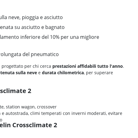
ulla neve, pioggia e asciutto
renata su asciutto e bagnato
lamento inferiore del 10% per una migliore
rolungata del pneumatico
 progettato per chi cerca
prestazioni affidabili tutto l'anno
.
,
tenuta sulla neve
e
durata chilometrica
, per superare
ssclimate 2
te, station wagon, crossover
à e autostrada, climi temperati con inverni moderati, evitare
ro
helin Crossclimate 2