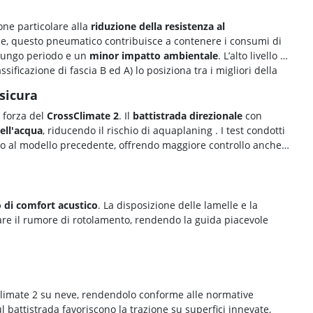
one particolare alla
riduzione della resistenza al
ne, questo pneumatico contribuisce a contenere i consumi di
lungo periodo e un
minor impatto ambientale
. L’alto livello di
sificazione di fascia B ed A) lo posiziona tra i migliori della
sicura
i forza del
CrossClimate 2
. Il
battistrada direzionale
con
ell'acqua
, riducendo il rischio di aquaplaning
. I test condotti
tto al modello precedente, offrendo maggiore controllo anche
o di comfort acustico
. La disposizione delle lamelle e la
re il rumore di rotolamento, rendendo la guida piacevole
sClimate 2 su neve, rendendolo conforme alle normative
l battistrada favoriscono la trazione su superfici innevate,