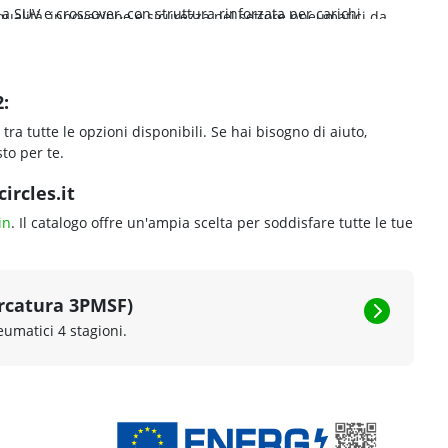
a SUV e crossover, con struttura rinforzata per carichi
qualità, innovazione e sicurezza nel settore pneumatici da
 con prestazioni migliorate su bagnato e maggiore
camper e van, con fianco rinforzato e portata elevata per
:
tra tutte le opzioni disponibili. Se hai bisogno di aiuto,
to per te.
ircles.it
in
. Il catalogo offre un'ampia scelta per soddisfare tutte le tue
rcatura 3PMSF)
eumatici 4 stagioni.