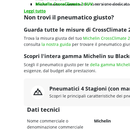
Michelin CrossClimate 2 SUV
:
versione dedicata 
Brand leader mondiale
: Michelin è sinonimo di 
maggiori e spalle ottimizzate
Leggi tutto
oltre 130 anni
Non trovi il pneumatico giusto?
Michelin CrossClimate 3
:
nuova generazione 2024
efficienza energetica
Michelin CrossClimate Camping
:
sviluppato per 
Guarda tutte le misure di CrossClimate 2
veicoli ricreazionali
Trova la misura giusta del tuo
Michelin CrossClimate 2
consulta
la nostra guida
per trovare il pneumatico gius
Scopri l'intera gamma Michelin su Blackc
Scegli il pneumatico giusto per te
della gamma Michel
esigenze, dal budget alle prestazioni.
Pneumatici 4 Stagioni (con ma
Scopri le principali caratteristiche dei pn
Dati tecnici
Nome commerciale o
Michelin
denominazione commerciale