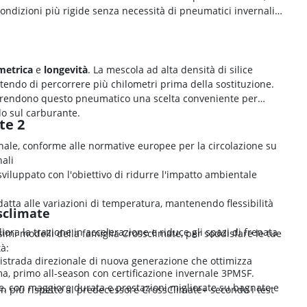
ondizioni più rigide senza necessità di pneumatici invernali
metrica
e
longevità
. La mescola ad alta densità di silice
tendo di percorrere più chilometri prima della sostituzione.
a, rendono questo pneumatico una scelta conveniente per
o sul carburante.
te 2
rnale, conforme alle normative europee per la circolazione su
ali
 sviluppato con l'obiettivo di ridurre l'impatto ambientale
datta alle variazioni di temperatura, mantenendo flessibilità
ssclimate
liora la trazione in accelerazione e riduce gli spazi di frenata
simi modelli della famiglia Crossclimate, per soddisfare le tue
tà:
tistrada direzionale di nuova generazione che ottimizza
ma, primo all-season con certificazione invernale 3PMSF.
ale, con maggiore durata e prestazioni migliorate su bagnato e
 in più rispetto al predecessore CrossClimate+ secondo i test