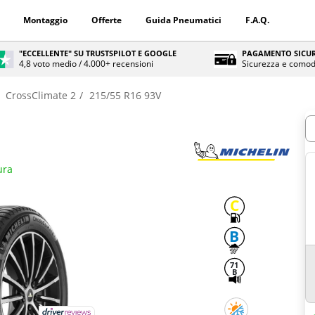
Montaggio
Offerte
Guida Pneumatici
F.A.Q.
"ECCELLENTE" SU TRUSTSPILOT E GOOGLE
PAGAMENTO SICUR
4,8 voto medio / 4.000+ recensioni
Sicurezza e comod
CrossClimate 2
215/55 R16 93V
Q
ura
C
B
71
B