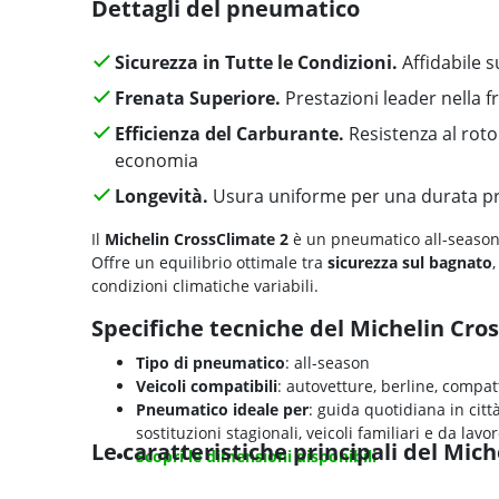
Dettagli del pneumatico
Sicurezza in Tutte le Condizioni.
Affidabile s
Frenata Superiore.
Prestazioni leader nella f
Efficienza del Carburante.
Resistenza al roto
economia
Longevità.
Usura uniforme per una durata p
Il
Michelin CrossClimate 2
è un pneumatico all-season
Offre un equilibrio ottimale tra
sicurezza sul bagnato
condizioni climatiche variabili.
Specifiche tecniche del Michelin Cro
Tipo di pneumatico
: all-season
Veicoli compatibili
: autovetture, berline, compat
Pneumatico ideale per
: guida quotidiana in citt
sostituzioni stagionali, veicoli familiari e da lavo
Le caratteristiche principali del Mic
Scopri le dimensioni disponibili