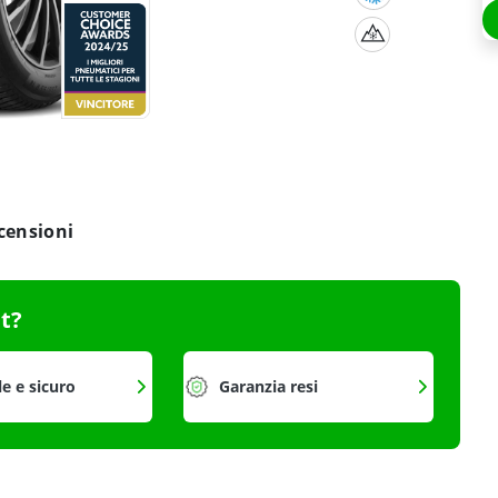
censioni
it?
le e sicuro
Garanzia resi