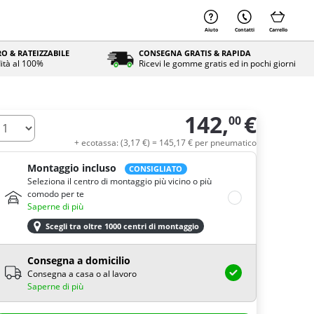
Aiuto
Contatti
Carrello
O & RATEIZZABILE
CONSEGNA GRATIS & RAPIDA
ità al 100%
Ricevi le gomme gratis ed in pochi giorni
142,
€
00
uantità
+ ecotassa: (
3,
17
€
) =
145,
17
€
per pneumatico
Montaggio incluso
CONSIGLIATO
Seleziona il centro di montaggio più vicino o più
comodo per te
Saperne di più
Scegli tra oltre 1000 centri di montaggio
Consegna a domicilio
Consegna a casa o al lavoro
Saperne di più