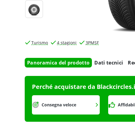
Turismo
4 stagioni
3PMSF
Panoramica del prodotto
Dati tecnici
Re
Perché acquistare da Blackcircles.
Consegna veloce
Affidabi