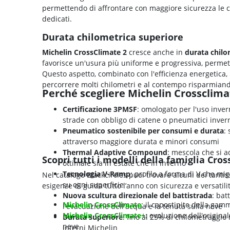
permettendo di affrontare con maggiore sicurezza le c
dedicati.
Durata chilometrica superiore
Michelin CrossClimate 2
cresce anche in
durata chilo
favorisce un'usura più uniforme e progressiva, permet
Questo aspetto, combinato con l'efficienza energetic
percorrere molti chilometri e al contempo risparmiand
Perché scegliere Michelin Crossclima
Certificazione 3PMSF
: omologato per l'uso inve
strade con obbligo di catene o pneumatici invern
Pneumatico sostenibile per consumi e durata
:
attraverso maggiore durata e minori consumi
Thermal Adaptive Compound
: mescola che si a
Scopri tutti i modelli della famiglia Cro
ottimale sia in estate che in inverno
Tecnologia V-Ramp
: profilo a forma di V che mig
Nel catalogo Blackcircles puoi trovare alcuni dei tantis
su ogni superficie
esigenze di guida tutto l’anno con sicurezza e versatili
Nuova scultura direzionale del battistrada
: bat
Michelin CrossClimate
: il capostipite della gam
l'evacuazione dell'acqua e la tenuta sulla neve
Michelin CrossClimate+
: evoluzione dell'origin
Durata superiore
: fino al 25% di chilometraggio
neve.
interni Michelin