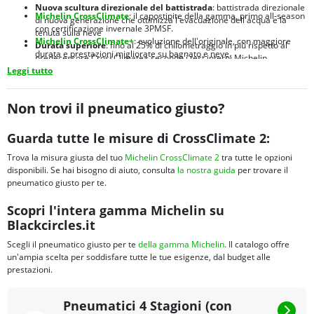
Nuova scultura direzionale del battistrada
: battistrada direzionale
Michelin CrossClimate
: il capostipite della gamma, primo all-season
di nuova generazione che ottimizza l'evacuazione dell'acqua e la
con certificazione invernale 3PMSF.
tenuta sulla neve
Michelin CrossClimate+
: evoluzione dell'originale, con maggiore
Durata superiore
: fino al 25% di chilometraggio in più rispetto al
durata e prestazioni migliorate su bagnato e neve.
predecessore CrossClimate+ secondo i test interni Michelin
Michelin CrossClimate 2 SUV
:
versione dedicata a SUV e crossover,
Leggi tutto
Brand leader mondiale
: Michelin è sinonimo di qualità, innovazione
con struttura rinforzata per carichi maggiori e spalle ottimizzate
e sicurezza nel settore pneumatici da oltre 130 anni
Michelin CrossClimate 3
:
nuova generazione 2024 con prestazioni
migliorate su bagnato e maggiore efficienza energetica
Non trovi il pneumatico giusto?
Michelin CrossClimate Camping
:
sviluppato per camper e van, con
fianco rinforzato e portata elevata per veicoli ricreazionali
Guarda tutte le misure di CrossClimate 2:
Trova la misura giusta del tuo
Michelin CrossClimate 2
tra tutte le opzioni
disponibili. Se hai bisogno di aiuto, consulta
la nostra guida
per trovare il
pneumatico giusto per te.
Scopri l'intera gamma Michelin su
Blackcircles.it
Scegli il pneumatico giusto per te
della gamma Michelin
. Il catalogo offre
un'ampia scelta per soddisfare tutte le tue esigenze, dal budget alle
prestazioni.
Pneumatici 4 Stagioni (con