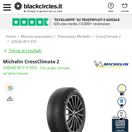
Aiuto
Carrello
"ECCELLENTE" SU TRUSTSPILOT E GOOGLE
4,8 voto medio / 4.000+ recensioni
Home
Marche pneumatici
Pneumatici Michelin
CrossClimate 2
235/45 R17 97Y
Torna ai risultati
Michelin CrossClimate 2
235/45 R17 Y (97)
Clicca per cercare
un'altra misura
C
B
71
B