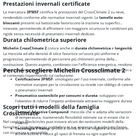
Prestazioni invernali certificate
La marcatura
3PMSF
certifica le prestazioni del CrossClimate 2 su neve,
rendendolo conforme alle normative invernali vigenti. Le
lamelle auto-
bloccanti
presenti sul battistrada favoriscono la trazione su superfici
innevate, permettendo di affrontare con maggiore sicurezza le condizioni più
rigide senza necessità di pneumatici invernali dedicati.
Durata chilometrica superiore
Michelin CrossClimate 2
cresce anche in
durata chilometrica
e
longevità
.
La mescola ad alta densità di silice favorisce un'usura più uniforme e
progressiva, permettendo di percorrere più chilometri prima della
sostituzione. Questo aspetto, combinato con l'efficienza energetica, rendono
Perché scegliere Michelin Crossclimate 2
questo pneumatico una scelta conveniente per percorrere molti chilometri e
al contempo risparmiando sul carburante.
Certificazione 3PMSF
: omologato per l'uso invernale, conforme alle
normative europee per la circolazione su strade con obbligo di catene
o pneumatici invernali
Pneumatico sostenibile per consumi e durata
: sviluppato con
l'obiettivo di ridurre l'impatto ambientale attraverso maggiore durata
Scopri tutti i modelli della famiglia
e minori consumi
Thermal Adaptive Compound
: mescola che si adatta alle variazioni
Crossclimate
di temperatura, mantenendo flessibilità ottimale sia in estate che in
Nel catalogo Blackcircles puoi trovare alcuni dei tantissimi modelli della
inverno
famiglia Crossclimate, per soddisfare le tue esigenze di guida tutto l’anno
Tecnologia V-Ramp
: profilo a forma di V che migliora la trazione in
con sicurezza e versatilità:
accelerazione e riduce gli spazi di frenata su ogni superficie