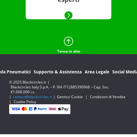
Torna in alto
ida Pneumatici
Supporto & Assistenza
Area Legale
Social Medi
© 2025 Blackcircles.it
|
Blackcircles Italy S.p.A. – P. IVA IT12885390968 – Cap. Soc.
€1.000.000 i.v.
|
contact@blackcircles.it
|
Gestisci Cookie
|
Condizioni di Vendita
|
Cookie Policy