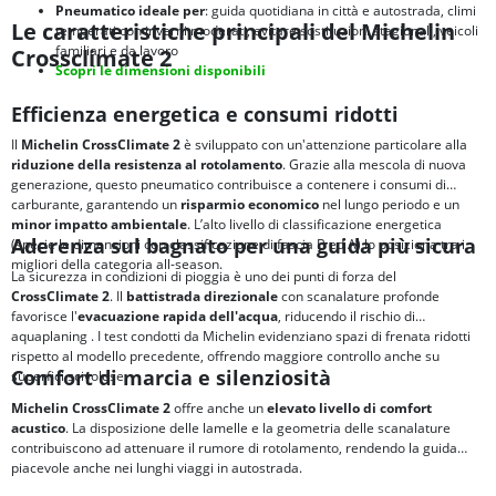
Pneumatico ideale per
: guida quotidiana in città e autostrada, climi
Le caratteristiche principali del Michelin
temperati con inverni moderati, evitare sostituzioni stagionali, veicoli
familiari e da lavoro
Crossclimate 2
Scopri le dimensioni disponibili
Efficienza energetica e consumi ridotti
Il
Michelin CrossClimate 2
è sviluppato con un'attenzione particolare alla
riduzione della resistenza al rotolamento
. Grazie alla mescola di nuova
generazione, questo pneumatico contribuisce a contenere i consumi di
carburante, garantendo un
risparmio economico
nel lungo periodo e un
minor impatto ambientale
. L’alto livello di classificazione energetica
Aderenza sul bagnato per una guida più sicura
(specie le dimensioni con classificazione di fascia B ed A) lo posiziona tra i
migliori della categoria all-season.
La sicurezza in condizioni di pioggia è uno dei punti di forza del
CrossClimate 2
. Il
battistrada direzionale
con scanalature profonde
favorisce l'
evacuazione rapida dell'acqua
, riducendo il rischio di
aquaplaning
. I test condotti da Michelin evidenziano spazi di frenata ridotti
rispetto al modello precedente, offrendo maggiore controllo anche su
Comfort di marcia e silenziosità
superfici scivolose.
Michelin CrossClimate 2
offre anche un
elevato livello di comfort
acustico
. La disposizione delle lamelle e la geometria delle scanalature
contribuiscono ad attenuare il rumore di rotolamento, rendendo la guida
piacevole anche nei lunghi viaggi in autostrada.