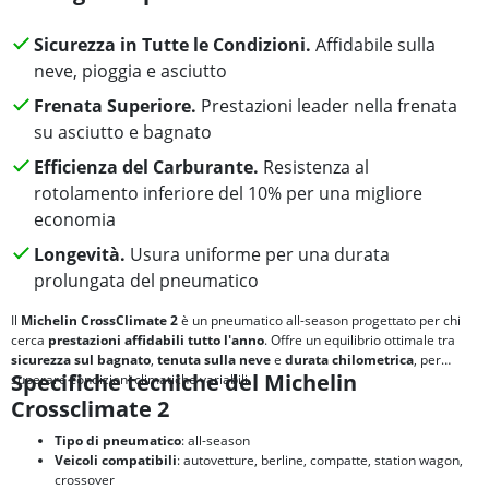
Sicurezza in Tutte le Condizioni.
Affidabile sulla
neve, pioggia e asciutto
Frenata Superiore.
Prestazioni leader nella frenata
su asciutto e bagnato
Efficienza del Carburante.
Resistenza al
rotolamento inferiore del 10% per una migliore
economia
Longevità.
Usura uniforme per una durata
prolungata del pneumatico
Il
Michelin CrossClimate 2
è un pneumatico all-season progettato per chi
cerca
prestazioni affidabili tutto l'anno
. Offre un equilibrio ottimale tra
sicurezza sul bagnato
,
tenuta sulla neve
e
durata chilometrica
, per
Specifiche tecniche del Michelin
superare condizioni climatiche variabili.
Crossclimate 2
Tipo di pneumatico
: all-season
Veicoli compatibili
: autovetture, berline, compatte, station wagon,
crossover