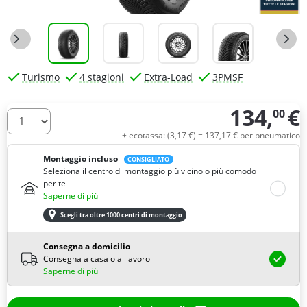
Turismo
4 stagioni
Extra-Load
3PMSF
134,
€
00
Quantità
+ ecotassa: (
3,
17
€
) =
137,
17
€
per pneumatico
Montaggio incluso
CONSIGLIATO
Seleziona il centro di montaggio più vicino o più comodo
per te
Saperne di più
Scegli tra oltre 1000 centri di montaggio
Consegna a domicilio
Consegna a casa o al lavoro
Saperne di più