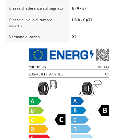
Classe di aderenza sul bagnato
B (A - E)
Classe e livello di rumore
L2(A - C)/71
esterno
Versione di carico
XL