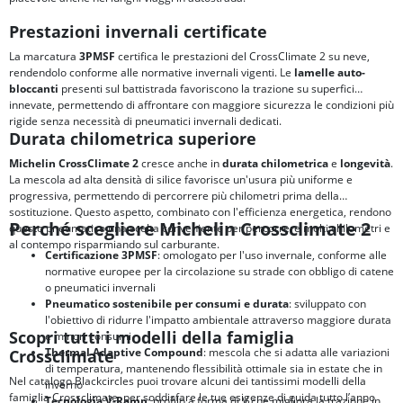
Prestazioni invernali certificate
La marcatura
3PMSF
certifica le prestazioni del CrossClimate 2 su neve,
rendendolo conforme alle normative invernali vigenti. Le
lamelle auto-
bloccanti
presenti sul battistrada favoriscono la trazione su superfici
innevate, permettendo di affrontare con maggiore sicurezza le condizioni più
rigide senza necessità di pneumatici invernali dedicati.
Durata chilometrica superiore
Michelin CrossClimate 2
cresce anche in
durata chilometrica
e
longevità
.
La mescola ad alta densità di silice favorisce un'usura più uniforme e
progressiva, permettendo di percorrere più chilometri prima della
sostituzione. Questo aspetto, combinato con l'efficienza energetica, rendono
Perché scegliere Michelin Crossclimate 2
questo pneumatico una scelta conveniente per percorrere molti chilometri e
al contempo risparmiando sul carburante.
Certificazione 3PMSF
: omologato per l'uso invernale, conforme alle
normative europee per la circolazione su strade con obbligo di catene
o pneumatici invernali
Pneumatico sostenibile per consumi e durata
: sviluppato con
l'obiettivo di ridurre l'impatto ambientale attraverso maggiore durata
Scopri tutti i modelli della famiglia
e minori consumi
Thermal Adaptive Compound
: mescola che si adatta alle variazioni
Crossclimate
di temperatura, mantenendo flessibilità ottimale sia in estate che in
Nel catalogo Blackcircles puoi trovare alcuni dei tantissimi modelli della
inverno
famiglia Crossclimate, per soddisfare le tue esigenze di guida tutto l’anno
Tecnologia V-Ramp
: profilo a forma di V che migliora la trazione in