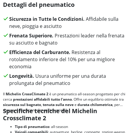
Dettagli del pneumatico
Sicurezza in Tutte le Condizioni.
Affidabile sulla
neve, pioggia e asciutto
Frenata Superiore.
Prestazioni leader nella frenata
su asciutto e bagnato
Efficienza del Carburante.
Resistenza al
rotolamento inferiore del 10% per una migliore
economia
Longevità.
Usura uniforme per una durata
prolungata del pneumatico
Il
Michelin CrossClimate 2
è un pneumatico all-season progettato per chi
cerca
prestazioni affidabili tutto l'anno
. Offre un equilibrio ottimale tra
sicurezza sul bagnato
,
tenuta sulla neve
e
durata chilometrica
, per
Specifiche tecniche del Michelin
superare condizioni climatiche variabili.
Crossclimate 2
Tipo di pneumatico
: all-season
Veicoli compatibili
: autovetture, berline, compatte, station wagon,