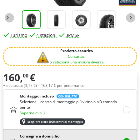
Turismo
4 stagioni
3PMSF
Prodotto esaurito
Contattaci
o
seleziona una misura diversa
160,
€
00
Quantità
+ ecotassa: (
3,
17
€
) =
163,
17
€
per pneumatico
Montaggio incluso
CONSIGLIATO
Seleziona il centro di montaggio più vicino o più comodo
per te
Saperne di più
Scegli tra oltre 1000 centri di montaggio
Consegna a domicilio