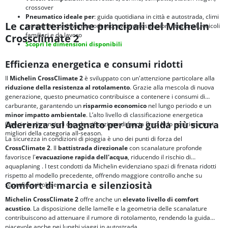
crossover
Pneumatico ideale per
: guida quotidiana in città e autostrada, climi
Le caratteristiche principali del Michelin
temperati con inverni moderati, evitare sostituzioni stagionali, veicoli
familiari e da lavoro
Crossclimate 2
Scopri le dimensioni disponibili
Efficienza energetica e consumi ridotti
Il
Michelin CrossClimate 2
è sviluppato con un'attenzione particolare alla
riduzione della resistenza al rotolamento
. Grazie alla mescola di nuova
generazione, questo pneumatico contribuisce a contenere i consumi di
carburante, garantendo un
risparmio economico
nel lungo periodo e un
minor impatto ambientale
. L’alto livello di classificazione energetica
Aderenza sul bagnato per una guida più sicura
(specie le dimensioni con classificazione di fascia B ed A) lo posiziona tra i
migliori della categoria all-season.
La sicurezza in condizioni di pioggia è uno dei punti di forza del
CrossClimate 2
. Il
battistrada direzionale
con scanalature profonde
favorisce l'
evacuazione rapida dell'acqua
, riducendo il rischio di
aquaplaning
. I test condotti da Michelin evidenziano spazi di frenata ridotti
rispetto al modello precedente, offrendo maggiore controllo anche su
Comfort di marcia e silenziosità
superfici scivolose.
Michelin CrossClimate 2
offre anche un
elevato livello di comfort
acustico
. La disposizione delle lamelle e la geometria delle scanalature
contribuiscono ad attenuare il rumore di rotolamento, rendendo la guida
piacevole anche nei lunghi viaggi in autostrada.