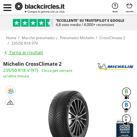
Aiuto
Carrello
"ECCELLENTE" SU TRUSTSPILOT E GOOGLE
4,8 voto medio / 4.000+ recensioni
Home
Marche pneumatici
Pneumatici Michelin
CrossClimate 2
235/50 R18 97V
Torna ai risultati
Michelin CrossClimate 2
235/50 R18 V (97)
Clicca per cercare
un'altra misura
B
B
71
B