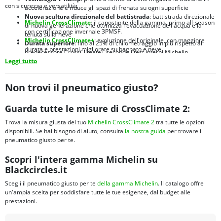
con sicurezza e versatilità:
accelerazione e riduce gli spazi di frenata su ogni superficie
Nuova scultura direzionale del battistrada
: battistrada direzionale
Michelin CrossClimate
: il capostipite della gamma, primo all-season
di nuova generazione che ottimizza l'evacuazione dell'acqua e la
con certificazione invernale 3PMSF.
tenuta sulla neve
Michelin CrossClimate+
: evoluzione dell'originale, con maggiore
Durata superiore
: fino al 25% di chilometraggio in più rispetto al
durata e prestazioni migliorate su bagnato e neve.
predecessore CrossClimate+ secondo i test interni Michelin
Michelin CrossClimate 2 SUV
:
versione dedicata a SUV e crossover,
Leggi tutto
Brand leader mondiale
: Michelin è sinonimo di qualità, innovazione
con struttura rinforzata per carichi maggiori e spalle ottimizzate
e sicurezza nel settore pneumatici da oltre 130 anni
Michelin CrossClimate 3
:
nuova generazione 2024 con prestazioni
migliorate su bagnato e maggiore efficienza energetica
Non trovi il pneumatico giusto?
Michelin CrossClimate Camping
:
sviluppato per camper e van, con
fianco rinforzato e portata elevata per veicoli ricreazionali
Guarda tutte le misure di CrossClimate 2:
Trova la misura giusta del tuo
Michelin CrossClimate 2
tra tutte le opzioni
disponibili. Se hai bisogno di aiuto, consulta
la nostra guida
per trovare il
pneumatico giusto per te.
Scopri l'intera gamma Michelin su
Blackcircles.it
Scegli il pneumatico giusto per te
della gamma Michelin
. Il catalogo offre
un'ampia scelta per soddisfare tutte le tue esigenze, dal budget alle
prestazioni.