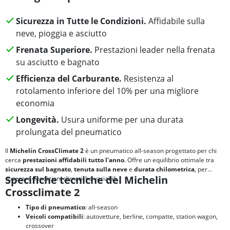
Sicurezza in Tutte le Condizioni.
Affidabile sulla
neve, pioggia e asciutto
Frenata Superiore.
Prestazioni leader nella frenata
su asciutto e bagnato
Efficienza del Carburante.
Resistenza al
rotolamento inferiore del 10% per una migliore
economia
Longevità.
Usura uniforme per una durata
prolungata del pneumatico
Il
Michelin CrossClimate 2
è un pneumatico all-season progettato per chi
cerca
prestazioni affidabili tutto l'anno
. Offre un equilibrio ottimale tra
sicurezza sul bagnato
,
tenuta sulla neve
e
durata chilometrica
, per
Specifiche tecniche del Michelin
superare condizioni climatiche variabili.
Crossclimate 2
Tipo di pneumatico
: all-season
Veicoli compatibili
: autovetture, berline, compatte, station wagon,
crossover