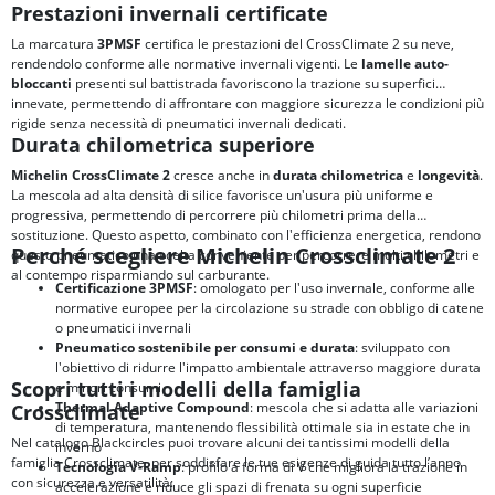
Prestazioni invernali certificate
La marcatura
3PMSF
certifica le prestazioni del CrossClimate 2 su neve,
rendendolo conforme alle normative invernali vigenti. Le
lamelle auto-
bloccanti
presenti sul battistrada favoriscono la trazione su superfici
innevate, permettendo di affrontare con maggiore sicurezza le condizioni più
rigide senza necessità di pneumatici invernali dedicati.
Durata chilometrica superiore
Michelin CrossClimate 2
cresce anche in
durata chilometrica
e
longevità
.
La mescola ad alta densità di silice favorisce un'usura più uniforme e
progressiva, permettendo di percorrere più chilometri prima della
sostituzione. Questo aspetto, combinato con l'efficienza energetica, rendono
Perché scegliere Michelin Crossclimate 2
questo pneumatico una scelta conveniente per percorrere molti chilometri e
al contempo risparmiando sul carburante.
Certificazione 3PMSF
: omologato per l'uso invernale, conforme alle
normative europee per la circolazione su strade con obbligo di catene
o pneumatici invernali
Pneumatico sostenibile per consumi e durata
: sviluppato con
l'obiettivo di ridurre l'impatto ambientale attraverso maggiore durata
Scopri tutti i modelli della famiglia
e minori consumi
Thermal Adaptive Compound
: mescola che si adatta alle variazioni
Crossclimate
di temperatura, mantenendo flessibilità ottimale sia in estate che in
Nel catalogo Blackcircles puoi trovare alcuni dei tantissimi modelli della
inverno
famiglia Crossclimate, per soddisfare le tue esigenze di guida tutto l’anno
Tecnologia V-Ramp
: profilo a forma di V che migliora la trazione in
con sicurezza e versatilità:
accelerazione e riduce gli spazi di frenata su ogni superficie