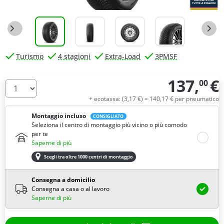
Turismo
4 stagioni
Extra-Load
3PMSF
137,
€
00
Quantità
+ ecotassa: (
3,
17
€
) =
140,
17
€
per pneumatico
Montaggio incluso
CONSIGLIATO
Seleziona il centro di montaggio più vicino o più comodo
per te
Saperne di più
Scegli tra oltre 1000 centri di montaggio
Consegna a domicilio
Consegna a casa o al lavoro
Saperne di più