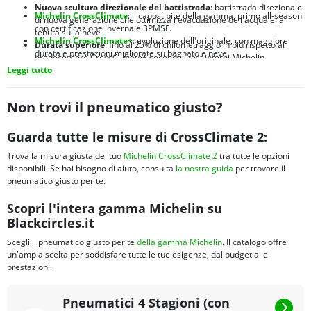
Nuova scultura direzionale del battistrada
: battistrada direzionale
Michelin CrossClimate
: il capostipite della gamma, primo all-season
di nuova generazione che ottimizza l'evacuazione dell'acqua e la
con certificazione invernale 3PMSF.
tenuta sulla neve
Michelin CrossClimate+
: evoluzione dell'originale, con maggiore
Durata superiore
: fino al 25% di chilometraggio in più rispetto al
durata e prestazioni migliorate su bagnato e neve.
predecessore CrossClimate+ secondo i test interni Michelin
Michelin CrossClimate 2 SUV
:
versione dedicata a SUV e crossover,
Leggi tutto
Brand leader mondiale
: Michelin è sinonimo di qualità, innovazione
con struttura rinforzata per carichi maggiori e spalle ottimizzate
e sicurezza nel settore pneumatici da oltre 130 anni
Michelin CrossClimate 3
:
nuova generazione 2024 con prestazioni
migliorate su bagnato e maggiore efficienza energetica
Non trovi il pneumatico giusto?
Michelin CrossClimate Camping
:
sviluppato per camper e van, con
fianco rinforzato e portata elevata per veicoli ricreazionali
Guarda tutte le misure di CrossClimate 2:
Trova la misura giusta del tuo
Michelin CrossClimate 2
tra tutte le opzioni
disponibili. Se hai bisogno di aiuto, consulta
la nostra guida
per trovare il
pneumatico giusto per te.
Scopri l'intera gamma Michelin su
Blackcircles.it
Scegli il pneumatico giusto per te
della gamma Michelin
. Il catalogo offre
un'ampia scelta per soddisfare tutte le tue esigenze, dal budget alle
prestazioni.
Pneumatici 4 Stagioni (con