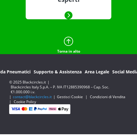
Torna in alto
ida Pneumatici
Supporto & Assistenza
Area Legale
Social Medi
© 2025 Blackcircles.it
|
Blackcircles Italy S.p.A. – P. IVA IT12885390968 – Cap. Soc.
€1.000.000 i.v.
|
contact@blackcircles.it
|
Gestisci Cookie
|
Condizioni di Vendita
|
Cookie Policy