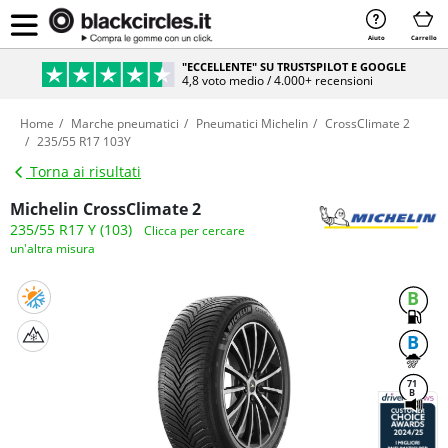
Aiuto
Carrello
"ECCELLENTE" SU TRUSTSPILOT E GOOGLE
4,8 voto medio / 4.000+ recensioni
Home
Marche pneumatici
Pneumatici Michelin
CrossClimate 2
235/55 R17 103Y
Torna ai risultati
Michelin CrossClimate 2
235/55 R17 Y (103)
Clicca per cercare
un'altra misura
B
B
71
B