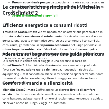
Pneumatico ideale per
: guida quotidiana in città e autostrada, climi
Le caratteristiche principali del Michelin
temperati con inverni moderati, evitare sostituzioni stagionali, veicoli
familiari e da lavoro
Crossclimate 2
Scopri le dimensioni disponibili
Efficienza energetica e consumi ridotti
Il
Michelin CrossClimate 2
è sviluppato con un'attenzione particolare alla
riduzione della resistenza al rotolamento
. Grazie alla mescola di nuova
generazione, questo pneumatico contribuisce a contenere i consumi di
carburante, garantendo un
risparmio economico
nel lungo periodo e un
minor impatto ambientale
. L’alto livello di classificazione energetica
Aderenza sul bagnato per una guida più sicura
(specie le dimensioni con classificazione di fascia B ed A) lo posiziona tra i
migliori della categoria all-season.
La sicurezza in condizioni di pioggia è uno dei punti di forza del
CrossClimate 2
. Il
battistrada direzionale
con scanalature profonde
favorisce l'
evacuazione rapida dell'acqua
, riducendo il rischio di
aquaplaning
. I test condotti da Michelin evidenziano spazi di frenata ridotti
rispetto al modello precedente, offrendo maggiore controllo anche su
Comfort di marcia e silenziosità
superfici scivolose.
Michelin CrossClimate 2
offre anche un
elevato livello di comfort
acustico
. La disposizione delle lamelle e la geometria delle scanalature
contribuiscono ad attenuare il rumore di rotolamento, rendendo la guida
piacevole anche nei lunghi viaggi in autostrada.