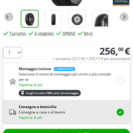
Turismo
4 stagioni
3PMSF
M+S
256,
€
00
Quantità
+ ecotassa: (
3,
17
€
) =
259,
17
€
per pneumatico
Montaggio incluso
CONSIGLIATO
Seleziona il centro di montaggio più vicino o più comodo
per te
Saperne di più
Scegli tra oltre 1000 centri di montaggio
Consegna a domicilio
Consegna a casa o al lavoro
Saperne di più