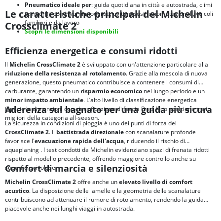
Pneumatico ideale per
: guida quotidiana in città e autostrada, climi
Le caratteristiche principali del Michelin
temperati con inverni moderati, evitare sostituzioni stagionali, veicoli
familiari e da lavoro
Crossclimate 2
Scopri le dimensioni disponibili
Efficienza energetica e consumi ridotti
Il
Michelin CrossClimate 2
è sviluppato con un'attenzione particolare alla
riduzione della resistenza al rotolamento
. Grazie alla mescola di nuova
generazione, questo pneumatico contribuisce a contenere i consumi di
carburante, garantendo un
risparmio economico
nel lungo periodo e un
minor impatto ambientale
. L’alto livello di classificazione energetica
Aderenza sul bagnato per una guida più sicura
(specie le dimensioni con classificazione di fascia B ed A) lo posiziona tra i
migliori della categoria all-season.
La sicurezza in condizioni di pioggia è uno dei punti di forza del
CrossClimate 2
. Il
battistrada direzionale
con scanalature profonde
favorisce l'
evacuazione rapida dell'acqua
, riducendo il rischio di
aquaplaning
. I test condotti da Michelin evidenziano spazi di frenata ridotti
rispetto al modello precedente, offrendo maggiore controllo anche su
Comfort di marcia e silenziosità
superfici scivolose.
Michelin CrossClimate 2
offre anche un
elevato livello di comfort
acustico
. La disposizione delle lamelle e la geometria delle scanalature
contribuiscono ad attenuare il rumore di rotolamento, rendendo la guida
piacevole anche nei lunghi viaggi in autostrada.