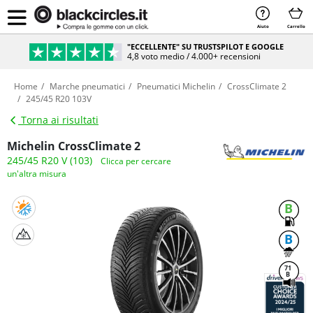
Aiuto
Carrello
"ECCELLENTE" SU TRUSTSPILOT E GOOGLE
4,8 voto medio / 4.000+ recensioni
Home
Marche pneumatici
Pneumatici Michelin
CrossClimate 2
245/45 R20 103V
Torna ai risultati
Michelin CrossClimate 2
245/45 R20 V (103)
Clicca per cercare
un'altra misura
B
B
71
B