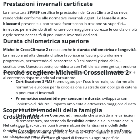
Prestazioni invernali certificate
La marcatura
3PMSF
certifica le prestazioni del CrossClimate 2 su neve,
rendendolo conforme alle normative invernali vigenti. Le
lamelle auto-
bloccanti
presenti sul battistrada favoriscono la trazione su superfici
innevate, permettendo di affrontare con maggiore sicurezza le condizioni più
rigide senza necessità di pneumatici invernali dedicati.
Durata chilometrica superiore
Michelin CrossClimate 2
cresce anche in
durata chilometrica
e
longevità
.
La mescola ad alta densità di silice favorisce un'usura più uniforme e
progressiva, permettendo di percorrere più chilometri prima della
sostituzione. Questo aspetto, combinato con l'efficienza energetica, rendono
Perché scegliere Michelin Crossclimate 2
questo pneumatico una scelta conveniente per percorrere molti chilometri e
al contempo risparmiando sul carburante.
Certificazione 3PMSF
: omologato per l'uso invernale, conforme alle
normative europee per la circolazione su strade con obbligo di catene
o pneumatici invernali
Pneumatico sostenibile per consumi e durata
: sviluppato con
l'obiettivo di ridurre l'impatto ambientale attraverso maggiore durata
Scopri tutti i modelli della famiglia
e minori consumi
Thermal Adaptive Compound
: mescola che si adatta alle variazioni
Crossclimate
di temperatura, mantenendo flessibilità ottimale sia in estate che in
Nel catalogo Blackcircles puoi trovare alcuni dei tantissimi modelli della
inverno
famiglia Crossclimate, per soddisfare le tue esigenze di guida tutto l’anno
Tecnologia V-Ramp
: profilo a forma di V che migliora la trazione in
con sicurezza e versatilità:
accelerazione e riduce gli spazi di frenata su ogni superficie