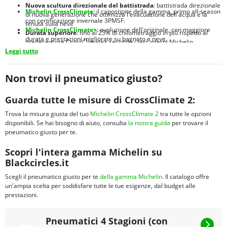
Nuova scultura direzionale del battistrada
: battistrada direzionale
Michelin CrossClimate
: il capostipite della gamma, primo all-season
di nuova generazione che ottimizza l'evacuazione dell'acqua e la
con certificazione invernale 3PMSF.
tenuta sulla neve
Michelin CrossClimate+
: evoluzione dell'originale, con maggiore
Durata superiore
: fino al 25% di chilometraggio in più rispetto al
durata e prestazioni migliorate su bagnato e neve.
predecessore CrossClimate+ secondo i test interni Michelin
Michelin CrossClimate 2 SUV
:
versione dedicata a SUV e crossover,
Leggi tutto
Brand leader mondiale
: Michelin è sinonimo di qualità, innovazione
con struttura rinforzata per carichi maggiori e spalle ottimizzate
e sicurezza nel settore pneumatici da oltre 130 anni
Michelin CrossClimate 3
:
nuova generazione 2024 con prestazioni
migliorate su bagnato e maggiore efficienza energetica
Non trovi il pneumatico giusto?
Michelin CrossClimate Camping
:
sviluppato per camper e van, con
fianco rinforzato e portata elevata per veicoli ricreazionali
Guarda tutte le misure di CrossClimate 2:
Trova la misura giusta del tuo
Michelin CrossClimate 2
tra tutte le opzioni
disponibili. Se hai bisogno di aiuto, consulta
la nostra guida
per trovare il
pneumatico giusto per te.
Scopri l'intera gamma Michelin su
Blackcircles.it
Scegli il pneumatico giusto per te
della gamma Michelin
. Il catalogo offre
un'ampia scelta per soddisfare tutte le tue esigenze, dal budget alle
prestazioni.
Pneumatici 4 Stagioni (con