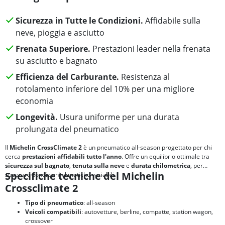
Sicurezza in Tutte le Condizioni.
Affidabile sulla
neve, pioggia e asciutto
Frenata Superiore.
Prestazioni leader nella frenata
su asciutto e bagnato
Efficienza del Carburante.
Resistenza al
rotolamento inferiore del 10% per una migliore
economia
Longevità.
Usura uniforme per una durata
prolungata del pneumatico
Il
Michelin CrossClimate 2
è un pneumatico all-season progettato per chi
cerca
prestazioni affidabili tutto l'anno
. Offre un equilibrio ottimale tra
sicurezza sul bagnato
,
tenuta sulla neve
e
durata chilometrica
, per
Specifiche tecniche del Michelin
superare condizioni climatiche variabili.
Crossclimate 2
Tipo di pneumatico
: all-season
Veicoli compatibili
: autovetture, berline, compatte, station wagon,
crossover