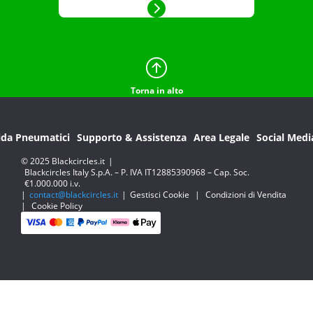
Torna in alto
ida Pneumatici
Supporto & Assistenza
Area Legale
Social Medi
© 2025 Blackcircles.it
|
Blackcircles Italy S.p.A. – P. IVA IT12885390968 – Cap. Soc.
€1.000.000 i.v.
|
contact@blackcircles.it
|
Gestisci Cookie
|
Condizioni di Vendita
|
Cookie Policy