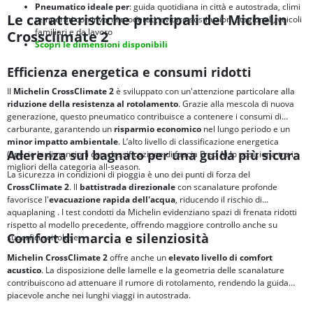
Pneumatico ideale per
: guida quotidiana in città e autostrada, climi
Le caratteristiche principali del Michelin
temperati con inverni moderati, evitare sostituzioni stagionali, veicoli
familiari e da lavoro
Crossclimate 2
Scopri le dimensioni disponibili
Efficienza energetica e consumi ridotti
Il
Michelin CrossClimate 2
è sviluppato con un'attenzione particolare alla
riduzione della resistenza al rotolamento
. Grazie alla mescola di nuova
generazione, questo pneumatico contribuisce a contenere i consumi di
carburante, garantendo un
risparmio economico
nel lungo periodo e un
minor impatto ambientale
. L’alto livello di classificazione energetica
Aderenza sul bagnato per una guida più sicura
(specie le dimensioni con classificazione di fascia B ed A) lo posiziona tra i
migliori della categoria all-season.
La sicurezza in condizioni di pioggia è uno dei punti di forza del
CrossClimate 2
. Il
battistrada direzionale
con scanalature profonde
favorisce l'
evacuazione rapida dell'acqua
, riducendo il rischio di
aquaplaning
. I test condotti da Michelin evidenziano spazi di frenata ridotti
rispetto al modello precedente, offrendo maggiore controllo anche su
Comfort di marcia e silenziosità
superfici scivolose.
Michelin CrossClimate 2
offre anche un
elevato livello di comfort
acustico
. La disposizione delle lamelle e la geometria delle scanalature
contribuiscono ad attenuare il rumore di rotolamento, rendendo la guida
piacevole anche nei lunghi viaggi in autostrada.