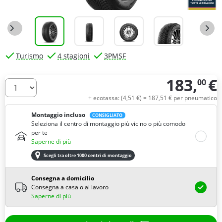
Turismo
4 stagioni
3PMSF
183,
€
00
Quantità
+ ecotassa: (
4,
51
€
) =
187,
51
€
per pneumatico
Montaggio incluso
CONSIGLIATO
Seleziona il centro di montaggio più vicino o più comodo
per te
Saperne di più
Scegli tra oltre 1000 centri di montaggio
Consegna a domicilio
Consegna a casa o al lavoro
Saperne di più