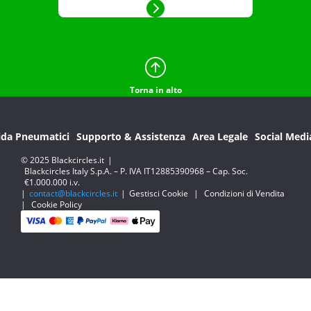
Torna in alto
ida Pneumatici
Supporto & Assistenza
Area Legale
Social Medi
© 2025 Blackcircles.it
|
Blackcircles Italy S.p.A. – P. IVA IT12885390968 – Cap. Soc.
€1.000.000 i.v.
|
contact@blackcircles.it
|
Gestisci Cookie
|
Condizioni di Vendita
|
Cookie Policy