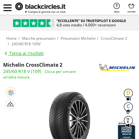
Aiuto
Carrello
"ECCELLENTE" SU TRUSTSPILOT E GOOGLE
4,8 voto medio / 4.000+ recensioni
Home
Marche pneumatici
Pneumatici Michelin
CrossClimate 2
245/60 R18 109V
Torna ai risultati
Michelin CrossClimate 2
245/60 R18 V (109)
Clicca per cercare
un'altra misura
D
C
72
B