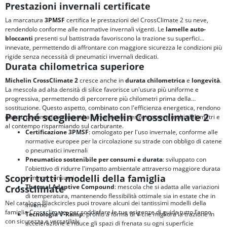
Prestazioni invernali certificate
La marcatura
3PMSF
certifica le prestazioni del CrossClimate 2 su neve,
rendendolo conforme alle normative invernali vigenti. Le
lamelle auto-
bloccanti
presenti sul battistrada favoriscono la trazione su superfici
innevate, permettendo di affrontare con maggiore sicurezza le condizioni più
rigide senza necessità di pneumatici invernali dedicati.
Durata chilometrica superiore
Michelin CrossClimate 2
cresce anche in
durata chilometrica
e
longevità
.
La mescola ad alta densità di silice favorisce un'usura più uniforme e
progressiva, permettendo di percorrere più chilometri prima della
sostituzione. Questo aspetto, combinato con l'efficienza energetica, rendono
Perché scegliere Michelin Crossclimate 2
questo pneumatico una scelta conveniente per percorrere molti chilometri e
al contempo risparmiando sul carburante.
Certificazione 3PMSF
: omologato per l'uso invernale, conforme alle
normative europee per la circolazione su strade con obbligo di catene
o pneumatici invernali
Pneumatico sostenibile per consumi e durata
: sviluppato con
l'obiettivo di ridurre l'impatto ambientale attraverso maggiore durata
Scopri tutti i modelli della famiglia
e minori consumi
Thermal Adaptive Compound
: mescola che si adatta alle variazioni
Crossclimate
di temperatura, mantenendo flessibilità ottimale sia in estate che in
Nel catalogo Blackcircles puoi trovare alcuni dei tantissimi modelli della
inverno
famiglia Crossclimate, per soddisfare le tue esigenze di guida tutto l’anno
Tecnologia V-Ramp
: profilo a forma di V che migliora la trazione in
con sicurezza e versatilità:
accelerazione e riduce gli spazi di frenata su ogni superficie