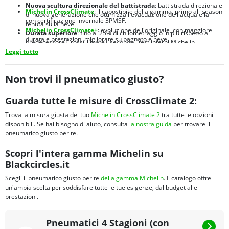
Nuova scultura direzionale del battistrada
: battistrada direzionale
Michelin CrossClimate
: il capostipite della gamma, primo all-season
di nuova generazione che ottimizza l'evacuazione dell'acqua e la
con certificazione invernale 3PMSF.
tenuta sulla neve
Michelin CrossClimate+
: evoluzione dell'originale, con maggiore
Durata superiore
: fino al 25% di chilometraggio in più rispetto al
durata e prestazioni migliorate su bagnato e neve.
predecessore CrossClimate+ secondo i test interni Michelin
Michelin CrossClimate 2 SUV
:
versione dedicata a SUV e crossover,
Leggi tutto
Brand leader mondiale
: Michelin è sinonimo di qualità, innovazione
con struttura rinforzata per carichi maggiori e spalle ottimizzate
e sicurezza nel settore pneumatici da oltre 130 anni
Michelin CrossClimate 3
:
nuova generazione 2024 con prestazioni
migliorate su bagnato e maggiore efficienza energetica
Non trovi il pneumatico giusto?
Michelin CrossClimate Camping
:
sviluppato per camper e van, con
fianco rinforzato e portata elevata per veicoli ricreazionali
Guarda tutte le misure di CrossClimate 2:
Trova la misura giusta del tuo
Michelin CrossClimate 2
tra tutte le opzioni
disponibili. Se hai bisogno di aiuto, consulta
la nostra guida
per trovare il
pneumatico giusto per te.
Scopri l'intera gamma Michelin su
Blackcircles.it
Scegli il pneumatico giusto per te
della gamma Michelin
. Il catalogo offre
un'ampia scelta per soddisfare tutte le tue esigenze, dal budget alle
prestazioni.
Pneumatici 4 Stagioni (con