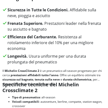
Sicurezza in Tutte le Condizioni.
Affidabile sulla
neve, pioggia e asciutto
Frenata Superiore.
Prestazioni leader nella frenata
su asciutto e bagnato
Efficienza del Carburante.
Resistenza al
rotolamento inferiore del 10% per una migliore
economia
Longevità.
Usura uniforme per una durata
prolungata del pneumatico
Il
Michelin CrossClimate 2
è un pneumatico all-season progettato per chi
cerca
prestazioni affidabili tutto l'anno
. Offre un equilibrio ottimale tra
sicurezza sul bagnato
,
tenuta sulla neve
e
durata chilometrica
, per
Specifiche tecniche del Michelin
superare condizioni climatiche variabili.
Crossclimate 2
Tipo di pneumatico
: all-season
Veicoli compatibili
: autovetture, berline, compatte, station wagon,
crossover