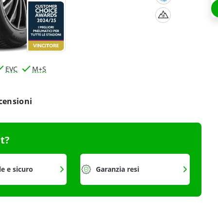
EVC
M+S
censioni
it?
le e sicuro
Garanzia resi