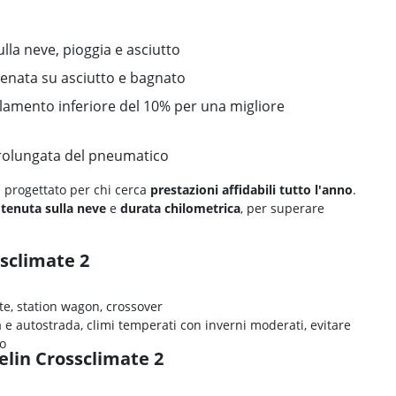
ulla neve, pioggia e asciutto
renata su asciutto e bagnato
lamento inferiore del 10% per una migliore
rolungata del pneumatico
 progettato per chi cerca
prestazioni affidabili tutto l'anno
.
,
tenuta sulla neve
e
durata chilometrica
, per superare
ssclimate 2
te, station wagon, crossover
à e autostrada, climi temperati con inverni moderati, evitare
ro
helin Crossclimate 2