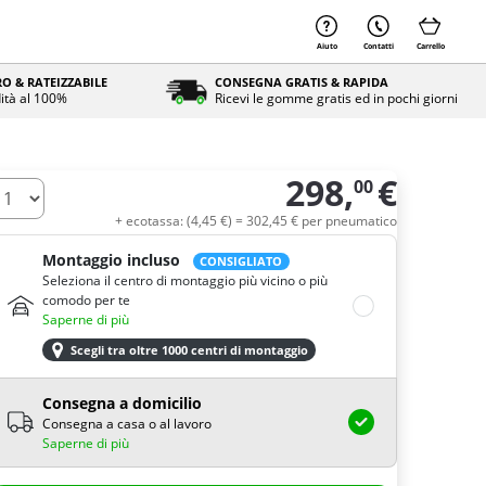
Aiuto
Contatti
Carrello
O & RATEIZZABILE
CONSEGNA GRATIS & RAPIDA
ità al 100%
Ricevi le gomme gratis ed in pochi giorni
298,
€
00
uantità
+ ecotassa: (
4,
45
€
) =
302,
45
€
per pneumatico
Montaggio incluso
CONSIGLIATO
Seleziona il centro di montaggio più vicino o più
comodo per te
Saperne di più
Scegli tra oltre 1000 centri di montaggio
Consegna a domicilio
Consegna a casa o al lavoro
Saperne di più