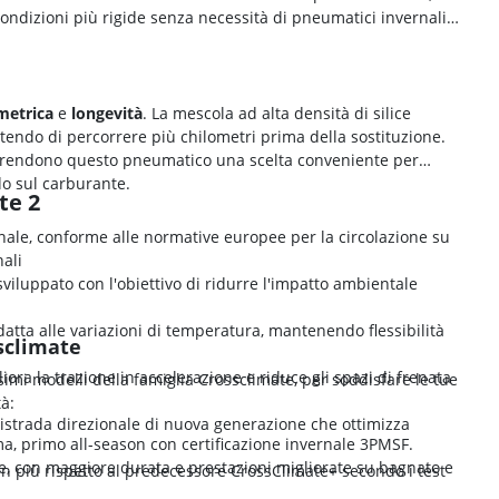
ondizioni più rigide senza necessità di pneumatici invernali
metrica
e
longevità
. La mescola ad alta densità di silice
tendo di percorrere più chilometri prima della sostituzione.
a, rendono questo pneumatico una scelta conveniente per
o sul carburante.
te 2
rnale, conforme alle normative europee per la circolazione su
ali
 sviluppato con l'obiettivo di ridurre l'impatto ambientale
datta alle variazioni di temperatura, mantenendo flessibilità
ssclimate
liora la trazione in accelerazione e riduce gli spazi di frenata
simi modelli della famiglia Crossclimate, per soddisfare le tue
tà:
tistrada direzionale di nuova generazione che ottimizza
ma, primo all-season con certificazione invernale 3PMSF.
ale, con maggiore durata e prestazioni migliorate su bagnato e
 in più rispetto al predecessore CrossClimate+ secondo i test