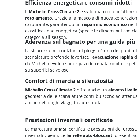
Efficienza energetica e consumi ridotti
Il
Michelin CrossClimate 2
è sviluppato con un'attenzi
rotolamento
. Grazie alla mescola di nuova generazio
carburante, garantendo un
risparmio economico
nel 
classificazione energetica (specie le dimensioni con clas
categoria all-season.
Aderenza sul bagnato per una guida più 
La sicurezza in condizioni di pioggia è uno dei punti d
scanalature profonde favorisce l'
evacuazione rapida d
da Michelin evidenziano spazi di frenata ridotti rispe
su superfici scivolose.
Comfort di marcia e silenziosità
Michelin CrossClimate 2
offre anche un
elevato livell
geometria delle scanalature contribuiscono ad attenua
anche nei lunghi viaggi in autostrada.
Prestazioni invernali certificate
La marcatura
3PMSF
certifica le prestazioni del Cros
invernali vigenti. Le
lamelle auto-bloccanti
presenti su