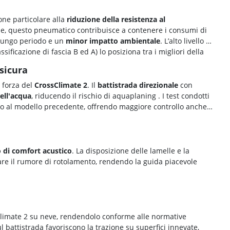
one particolare alla
riduzione della resistenza al
ne, questo pneumatico contribuisce a contenere i consumi di
lungo periodo e un
minor impatto ambientale
. L’alto livello di
sificazione di fascia B ed A) lo posiziona tra i migliori della
sicura
i forza del
CrossClimate 2
. Il
battistrada direzionale
con
ell'acqua
, riducendo il rischio di aquaplaning
. I test condotti
tto al modello precedente, offrendo maggiore controllo anche
o di comfort acustico
. La disposizione delle lamelle e la
re il rumore di rotolamento, rendendo la guida piacevole
sClimate 2 su neve, rendendolo conforme alle normative
l battistrada favoriscono la trazione su superfici innevate,