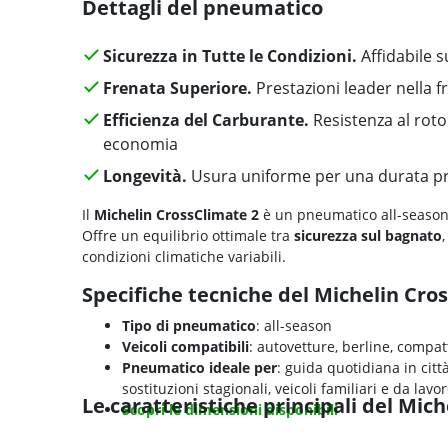
Dettagli del pneumatico
Sicurezza in Tutte le Condizioni.
Affidabile s
Frenata Superiore.
Prestazioni leader nella f
Efficienza del Carburante.
Resistenza al roto
economia
Longevità.
Usura uniforme per una durata p
Il
Michelin CrossClimate 2
è un pneumatico all-season
Offre un equilibrio ottimale tra
sicurezza sul bagnato
condizioni climatiche variabili.
Specifiche tecniche del Michelin Cro
Tipo di pneumatico
: all-season
Veicoli compatibili
: autovetture, berline, compat
Pneumatico ideale per
: guida quotidiana in citt
sostituzioni stagionali, veicoli familiari e da lavo
Le caratteristiche principali del Mic
Scopri le dimensioni disponibili