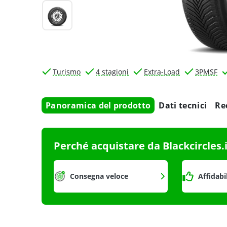
Turismo
4 stagioni
Extra-Load
3PMSF
Panoramica del prodotto
Dati tecnici
Re
Perché acquistare da Blackcircles.
Consegna veloce
Affidabi