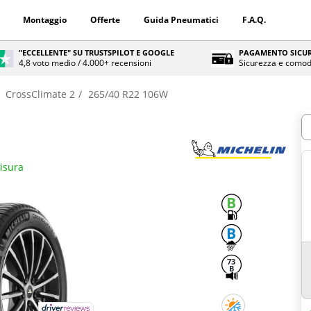
Montaggio
Offerte
Guida Pneumatici
F.A.Q.
"ECCELLENTE" SU TRUSTSPILOT E GOOGLE
PAGAMENTO SICUR
4,8 voto medio / 4.000+ recensioni
Sicurezza e comod
CrossClimate 2
265/40 R22 106W
Q
misura
B
B
73
B