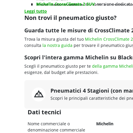
Michelin CrossClimate 2 SUV
:
versione dedicata 
Brand leader mondiale
: Michelin è sinonimo di 
maggiori e spalle ottimizzate
Leggi tutto
oltre 130 anni
Non trovi il pneumatico giusto?
Michelin CrossClimate 3
:
nuova generazione 2024
efficienza energetica
Michelin CrossClimate Camping
:
sviluppato per 
Guarda tutte le misure di CrossClimate 2
veicoli ricreazionali
Trova la misura giusta del tuo
Michelin CrossClimate 2
consulta
la nostra guida
per trovare il pneumatico gius
Scopri l'intera gamma Michelin su Blackc
Scegli il pneumatico giusto per te
della gamma Michel
esigenze, dal budget alle prestazioni.
Pneumatici 4 Stagioni (con ma
Scopri le principali caratteristiche dei pn
Dati tecnici
Nome commerciale o
Michelin
denominazione commerciale