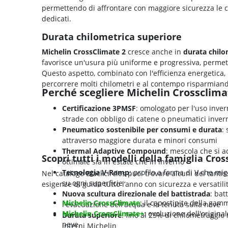
permettendo di affrontare con maggiore sicurezza le c
dedicati.
Durata chilometrica superiore
Michelin CrossClimate 2
cresce anche in
durata chilo
favorisce un'usura più uniforme e progressiva, permet
Questo aspetto, combinato con l'efficienza energetic
percorrere molti chilometri e al contempo risparmiand
Perché scegliere Michelin Crossclima
Certificazione 3PMSF
: omologato per l'uso inve
strade con obbligo di catene o pneumatici invern
Pneumatico sostenibile per consumi e durata
:
attraverso maggiore durata e minori consumi
Thermal Adaptive Compound
: mescola che si a
Scopri tutti i modelli della famiglia Cro
ottimale sia in estate che in inverno
Tecnologia V-Ramp
: profilo a forma di V che mig
Nel catalogo Blackcircles puoi trovare alcuni dei tantis
su ogni superficie
esigenze di guida tutto l’anno con sicurezza e versatili
Nuova scultura direzionale del battistrada
: bat
Michelin CrossClimate
: il capostipite della gam
l'evacuazione dell'acqua e la tenuta sulla neve
Michelin CrossClimate+
: evoluzione dell'origin
Durata superiore
: fino al 25% di chilometraggio
neve.
interni Michelin