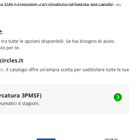
a SUV e crossover, con struttura rinforzata per carichi
qualità, innovazione e sicurezza nel settore pneumatici da
 con prestazioni migliorate su bagnato e maggiore
camper e van, con fianco rinforzato e portata elevata per
:
tra tutte le opzioni disponibili. Se hai bisogno di aiuto,
to per te.
ircles.it
in
. Il catalogo offre un'ampia scelta per soddisfare tutte le tue
rcatura 3PMSF)
eumatici 4 stagioni.