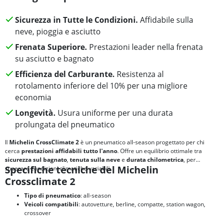
Sicurezza in Tutte le Condizioni.
Affidabile sulla
neve, pioggia e asciutto
Frenata Superiore.
Prestazioni leader nella frenata
su asciutto e bagnato
Efficienza del Carburante.
Resistenza al
rotolamento inferiore del 10% per una migliore
economia
Longevità.
Usura uniforme per una durata
prolungata del pneumatico
Il
Michelin CrossClimate 2
è un pneumatico all-season progettato per chi
cerca
prestazioni affidabili tutto l'anno
. Offre un equilibrio ottimale tra
sicurezza sul bagnato
,
tenuta sulla neve
e
durata chilometrica
, per
Specifiche tecniche del Michelin
superare condizioni climatiche variabili.
Crossclimate 2
Tipo di pneumatico
: all-season
Veicoli compatibili
: autovetture, berline, compatte, station wagon,
crossover