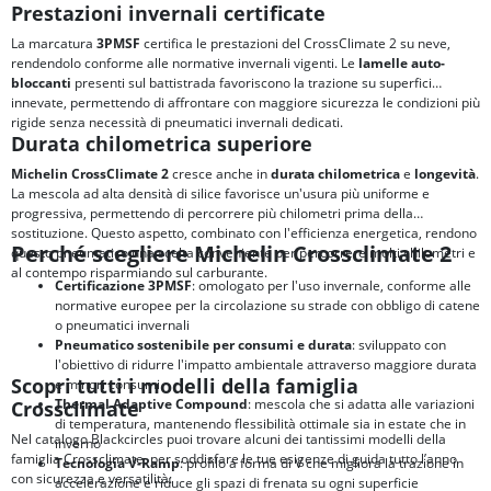
Prestazioni invernali certificate
La marcatura
3PMSF
certifica le prestazioni del CrossClimate 2 su neve,
rendendolo conforme alle normative invernali vigenti. Le
lamelle auto-
bloccanti
presenti sul battistrada favoriscono la trazione su superfici
innevate, permettendo di affrontare con maggiore sicurezza le condizioni più
rigide senza necessità di pneumatici invernali dedicati.
Durata chilometrica superiore
Michelin CrossClimate 2
cresce anche in
durata chilometrica
e
longevità
.
La mescola ad alta densità di silice favorisce un'usura più uniforme e
progressiva, permettendo di percorrere più chilometri prima della
sostituzione. Questo aspetto, combinato con l'efficienza energetica, rendono
Perché scegliere Michelin Crossclimate 2
questo pneumatico una scelta conveniente per percorrere molti chilometri e
al contempo risparmiando sul carburante.
Certificazione 3PMSF
: omologato per l'uso invernale, conforme alle
normative europee per la circolazione su strade con obbligo di catene
o pneumatici invernali
Pneumatico sostenibile per consumi e durata
: sviluppato con
l'obiettivo di ridurre l'impatto ambientale attraverso maggiore durata
Scopri tutti i modelli della famiglia
e minori consumi
Thermal Adaptive Compound
: mescola che si adatta alle variazioni
Crossclimate
di temperatura, mantenendo flessibilità ottimale sia in estate che in
Nel catalogo Blackcircles puoi trovare alcuni dei tantissimi modelli della
inverno
famiglia Crossclimate, per soddisfare le tue esigenze di guida tutto l’anno
Tecnologia V-Ramp
: profilo a forma di V che migliora la trazione in
con sicurezza e versatilità:
accelerazione e riduce gli spazi di frenata su ogni superficie