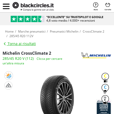
Aiuto
Carrello
"ECCELLENTE" SU TRUSTSPILOT E GOOGLE
4,8 voto medio / 4.000+ recensioni
Home
Marche pneumatici
Pneumatici Michelin
CrossClimate 2
285/45 R20 112V
Torna ai risultati
Michelin CrossClimate 2
285/45 R20 V (112)
Clicca per cercare
un'altra misura
C
C
73
B