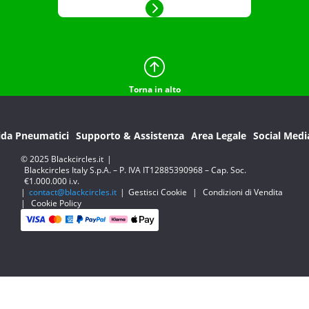
Torna in alto
ida Pneumatici
Supporto & Assistenza
Area Legale
Social Medi
© 2025 Blackcircles.it
|
Blackcircles Italy S.p.A. – P. IVA IT12885390968 – Cap. Soc.
€1.000.000 i.v.
|
contact@blackcircles.it
|
Gestisci Cookie
|
Condizioni di Vendita
|
Cookie Policy