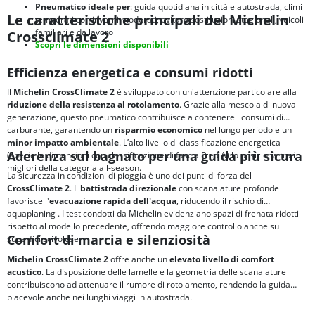
Pneumatico ideale per
: guida quotidiana in città e autostrada, climi
Le caratteristiche principali del Michelin
temperati con inverni moderati, evitare sostituzioni stagionali, veicoli
familiari e da lavoro
Crossclimate 2
Scopri le dimensioni disponibili
Efficienza energetica e consumi ridotti
Il
Michelin CrossClimate 2
è sviluppato con un'attenzione particolare alla
riduzione della resistenza al rotolamento
. Grazie alla mescola di nuova
generazione, questo pneumatico contribuisce a contenere i consumi di
carburante, garantendo un
risparmio economico
nel lungo periodo e un
minor impatto ambientale
. L’alto livello di classificazione energetica
Aderenza sul bagnato per una guida più sicura
(specie le dimensioni con classificazione di fascia B ed A) lo posiziona tra i
migliori della categoria all-season.
La sicurezza in condizioni di pioggia è uno dei punti di forza del
CrossClimate 2
. Il
battistrada direzionale
con scanalature profonde
favorisce l'
evacuazione rapida dell'acqua
, riducendo il rischio di
aquaplaning
. I test condotti da Michelin evidenziano spazi di frenata ridotti
rispetto al modello precedente, offrendo maggiore controllo anche su
Comfort di marcia e silenziosità
superfici scivolose.
Michelin CrossClimate 2
offre anche un
elevato livello di comfort
acustico
. La disposizione delle lamelle e la geometria delle scanalature
contribuiscono ad attenuare il rumore di rotolamento, rendendo la guida
piacevole anche nei lunghi viaggi in autostrada.