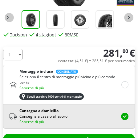
Turismo
4 stagioni
3PMSF
281,
€
00
Quantità
+ ecotassa: (
4,
51
€
) =
285,
51
€
per pneumatico
Montaggio incluso
CONSIGLIATO
Seleziona il centro di montaggio più vicino o più comodo
per te
Saperne di più
Scegli tra oltre 1000 centri di montaggio
Consegna a domicilio
Consegna a casa o al lavoro
Saperne di più