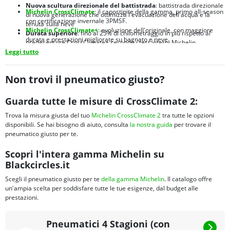
Nuova scultura direzionale del battistrada
: battistrada direzionale
Michelin CrossClimate
: il capostipite della gamma, primo all-season
di nuova generazione che ottimizza l'evacuazione dell'acqua e la
con certificazione invernale 3PMSF.
tenuta sulla neve
Michelin CrossClimate+
: evoluzione dell'originale, con maggiore
Durata superiore
: fino al 25% di chilometraggio in più rispetto al
durata e prestazioni migliorate su bagnato e neve.
predecessore CrossClimate+ secondo i test interni Michelin
Michelin CrossClimate 2 SUV
:
versione dedicata a SUV e crossover,
Leggi tutto
Brand leader mondiale
: Michelin è sinonimo di qualità, innovazione
con struttura rinforzata per carichi maggiori e spalle ottimizzate
e sicurezza nel settore pneumatici da oltre 130 anni
Michelin CrossClimate 3
:
nuova generazione 2024 con prestazioni
migliorate su bagnato e maggiore efficienza energetica
Non trovi il pneumatico giusto?
Michelin CrossClimate Camping
:
sviluppato per camper e van, con
fianco rinforzato e portata elevata per veicoli ricreazionali
Guarda tutte le misure di CrossClimate 2:
Trova la misura giusta del tuo
Michelin CrossClimate 2
tra tutte le opzioni
disponibili. Se hai bisogno di aiuto, consulta
la nostra guida
per trovare il
pneumatico giusto per te.
Scopri l'intera gamma Michelin su
Blackcircles.it
Scegli il pneumatico giusto per te
della gamma Michelin
. Il catalogo offre
un'ampia scelta per soddisfare tutte le tue esigenze, dal budget alle
prestazioni.
Pneumatici 4 Stagioni (con