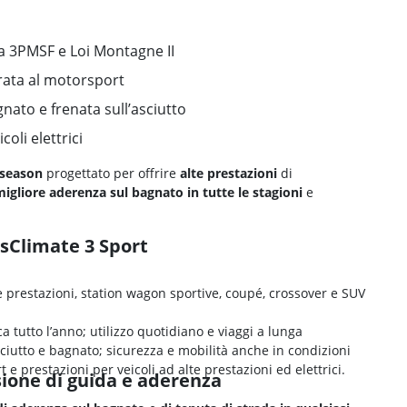
 3PMSF e Loi Montagne II
rata al motorsport
ato e frenata sull’asciutto
oli elettrici
-season
progettato per offrire
alte prestazioni
di
migliore aderenza sul bagnato
in
tutte le
stagioni
e
ssClimate 3 Sport
e prestazioni, station wagon sportive, coupé, crossover e SUV
 tutto l’anno; utilizzo quotidiano e viaggi a lunga
sciutto e bagnato; sicurezza e mobilità anche in condizioni
 e prestazioni per veicoli ad alte prestazioni ed elettrici.
sione di guida e aderenza