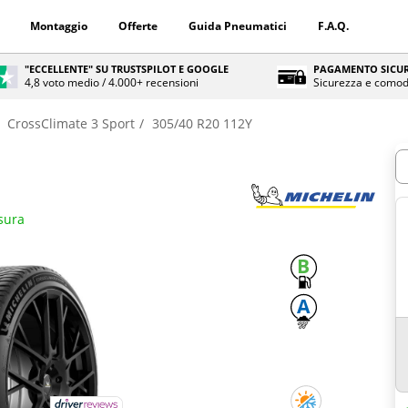
Montaggio
Offerte
Guida Pneumatici
F.A.Q.
"ECCELLENTE" SU TRUSTSPILOT E GOOGLE
PAGAMENTO SICUR
4,8 voto medio / 4.000+ recensioni
Sicurezza e comod
CrossClimate 3 Sport
305/40 R20 112Y
Q
isura
B
A