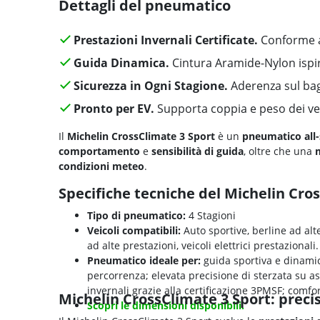
Dettagli del pneumatico
Prestazioni Invernali Certificate.
Conforme a
Guida Dinamica.
Cintura Aramide-Nylon ispi
Sicurezza in Ogni Stagione.
Aderenza sul bagn
Pronto per EV.
Supporta coppia e peso dei veic
Il
Michelin CrossClimate 3 Sport
è un
pneumatico all
comportamento
e
sensibilità di guida
, oltre che una
condizioni meteo
.
Specifiche tecniche del Michelin Cro
Tipo di pneumatico:
4 Stagioni
Veicoli compatibili:
Auto sportive, berline ad alt
ad alte prestazioni, veicoli elettrici prestazionali.
Pneumatico ideale per:
guida sportiva e dinamica
percorrenza; elevata precisione di sterzata su a
invernali grazie alla certificazione 3PMSF; comfort
Michelin CrossClimate 3 Sport: preci
Scopri le dimensioni disponibili.