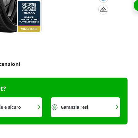
censioni
it?
le e sicuro
Garanzia resi