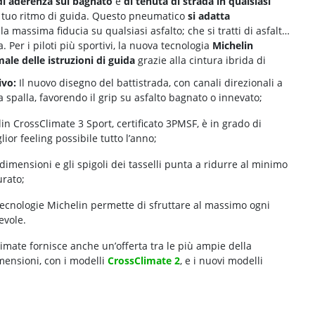
di aderenza sul bagnato
e
di tenuta di strada in qualsiasi
 al tuo ritmo di guida. Questo pneumatico
si adatta
la massima fiducia su qualsiasi asfalto; che si tratti di asfalto
. Per i piloti più sportivi, la nuova tecnologia
Michelin
ale delle istruzioni di guida
grazie alla cintura ibrida di
ivo:
Il nuovo disegno del battistrada, con canali direzionali a
 spalla, favorendo il grip su asfalto bagnato o innevato;
lin CrossClimate 3 Sport, certificato 3PMSF, è in grado di
lior feeling possibile tutto l’anno;
 dimensioni e gli spigoli dei tasselli punta a ridurre al minimo
urato;
e tecnologie Michelin permette di sfruttare al massimo ogni
evole.
imate fornisce anche un’offerta tra le più ampie della
mensioni, con i modelli
CrossClimate 2
, e i nuovi modelli