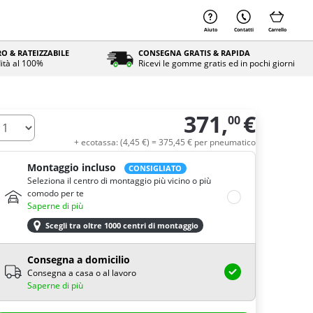
Aiuto
Contatti
Carrello
O & RATEIZZABILE
CONSEGNA GRATIS & RAPIDA
ità al 100%
Ricevi le gomme gratis ed in pochi giorni
371,
€
00
uantità
+ ecotassa: (
4,
45
€
) =
375,
45
€
per pneumatico
Montaggio incluso
CONSIGLIATO
Seleziona il centro di montaggio più vicino o più
comodo per te
Saperne di più
Scegli tra oltre 1000 centri di montaggio
Consegna a domicilio
Consegna a casa o al lavoro
Saperne di più