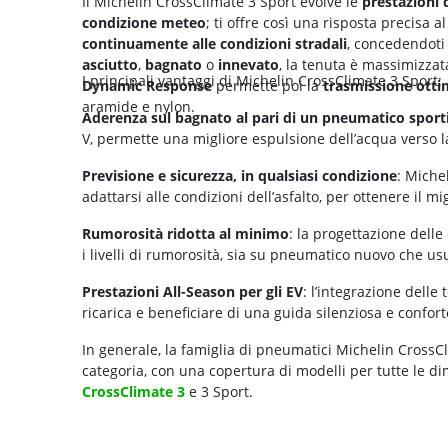
Il Michelin CrossClimate 3 Sport evolve le
prestazioni 
condizione meteo
; ti offre così una risposta precisa
continuamente alle condizioni stradali
, concedendoti 
asciutto
,
bagnato
o
innevato
, la tenuta è massimizzata
I principali vantaggi di Michelin CrossClimate 3 Sport:
Dynamic Response
permette poi la
trasmissione ottim
aramide e nylon.
Aderenza sul bagnato al pari di un pneumatico sport
V, permette una migliore espulsione dell’acqua verso la
Previsione e sicurezza, in qualsiasi condizione
: Miche
adattarsi alle condizioni dell’asfalto, per ottenere il mig
Rumorosità ridotta al minimo
: la progettazione delle
i livelli di rumorosità, sia su pneumatico nuovo che us
Prestazioni All-Season per gli EV
: l’integrazione dell
ricarica e beneficiare di una guida silenziosa e confort
In generale, la famiglia di pneumatici Michelin CrossCl
categoria, con una copertura di modelli per tutte le di
CrossClimate 3
e 3 Sport.