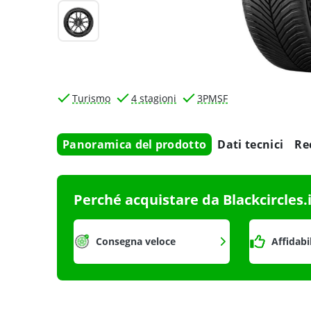
Turismo
4 stagioni
3PMSF
Panoramica del prodotto
Dati tecnici
Re
Perché acquistare da Blackcircles.
Consegna veloce
Affidabi