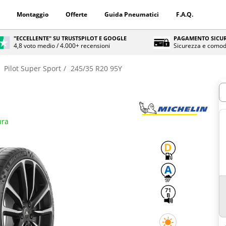
Montaggio
Offerte
Guida Pneumatici
F.A.Q.
"ECCELLENTE" SU TRUSTSPILOT E GOOGLE
PAGAMENTO SICUR
4,8 voto medio / 4.000+ recensioni
Sicurezza e comod
Pilot Super Sport
245/35 R20 95Y
Q
ura
D
A
71
B