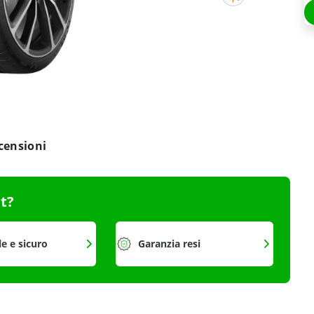
censioni
it?
le e sicuro
Garanzia resi