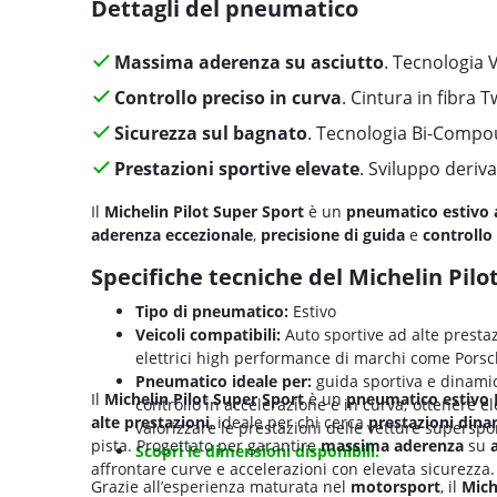
Dettagli del pneumatico
Massima aderenza su asciutto
. Tecnologia 
Controllo preciso in curva
. Cintura in fibra 
Sicurezza sul bagnato
. Tecnologia Bi-Compo
Prestazioni sportive elevate
. Sviluppo deriv
Il
Michelin Pilot Super Sport
è un
pneumatico estivo
aderenza eccezionale
,
precisione di guida
e
controllo
Specifiche tecniche del Michelin Pilo
Tipo di pneumatico:
Estivo
Veicoli compatibili:
Auto sportive ad alte prestaz
elettrici high performance di marchi come Porsch
Pneumatico ideale per:
guida sportiva e dinamica
Il
Michelin Pilot Super Sport
è un
pneumatico estivo
controllo in accelerazione e in curva; ottenere e
alte prestazioni
, ideale per chi cerca
prestazioni din
valorizzare le prestazioni delle vetture superspor
pista. Progettato per garantire
massima aderenza
su
Scopri le dimensioni disponibili.
affrontare curve e accelerazioni con elevata sicurezza.
Grazie all’esperienza maturata nel
motorsport
, il
Mich