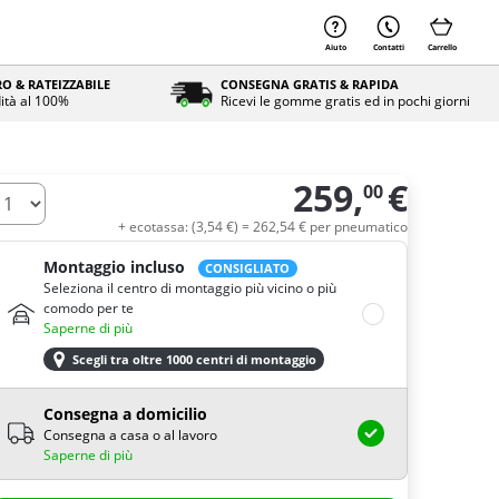
Aiuto
Contatti
Carrello
O & RATEIZZABILE
CONSEGNA GRATIS & RAPIDA
ità al 100%
Ricevi le gomme gratis ed in pochi giorni
259,
€
00
uantità
+ ecotassa: (
3,
54
€
) =
262,
54
€
per pneumatico
Montaggio incluso
CONSIGLIATO
Seleziona il centro di montaggio più vicino o più
comodo per te
Saperne di più
Scegli tra oltre 1000 centri di montaggio
Consegna a domicilio
Consegna a casa o al lavoro
Saperne di più