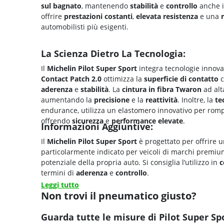
sul bagnato
, mantenendo
stabilità
e
controllo
anche in
offrire
prestazioni costanti
,
elevata
resistenza
e una
automobilisti più esigenti.
La Scienza Dietro La Tecnologia:
Il
Michelin Pilot Super Sport
integra tecnologie innova
Contact Patch 2.0
ottimizza la
superficie di contatto
c
aderenza
e
stabilità
. La
cintura in fibra
Twaron
ad alt
aumentando la
precisione
e la
reattività
. Inoltre, la
te
endurance, utilizza un elastomero innovativo per rompe
offrendo
sicurezza
e
performance elevate
.
Informazioni Aggiuntive:
Il
Michelin Pilot Super Sport
è progettato per offrire 
particolarmente indicato per veicoli di marchi premiu
potenziale della propria auto. Si consiglia l’utilizzo in
c
termini di
aderenza
e
controllo
.
Leggi tutto
Non trovi il pneumatico giusto?
Guarda tutte le misure di Pilot Super Sp