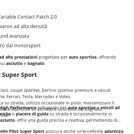
Variable Contact Patch 2.0
Twaron ad alta densità
und avanzata
ato dal motorsport
ad
alte prestazioni
progettato per
auto sportive
, offrendo
su
asciutto
e
bagnato
.
t Super Sport
ioni, coupé sportive, berline sportive premium e veicoli
e, Ferrari, Tesla, Mercedes e Volvo.
 su strada; utilizzo occasionale in pista; massimizzare il
 High Performance
sviluppato per
auto sportive
e
veicoli ad
levata aderenza su asciutto e sicurezza sul bagnato;
amiche
e
piacere di guida
su strada e occasionalmente in
tive.
asciutto
, offre una guida precisa e reattiva, permettendo di
elin Pilot Super Sport
assicura anche un’eccellente
aderenza