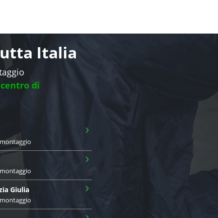
tta Italia
ntaggio
 centro di
›
i montaggio
›
i montaggio
›
zia Giulia
i montaggio
›