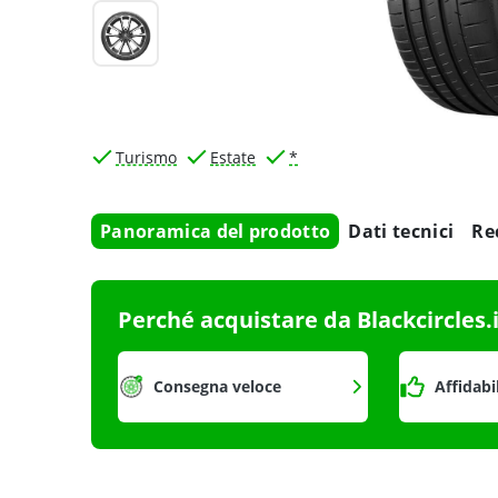
Turismo
Estate
*
Panoramica del prodotto
Dati tecnici
Re
Perché acquistare da Blackcircles.
Consegna veloce
Affidabi