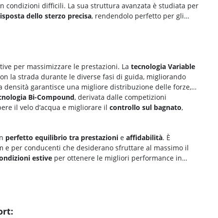
 condizioni difficili. La sua struttura avanzata è studiata per
risposta dello sterzo precisa
, rendendolo perfetto per gli
tive per massimizzare le prestazioni. La
tecnologia
Variable
on la strada durante le diverse fasi di guida, migliorando
a densità garantisce una migliore distribuzione delle forze,
cnologia B
i-Compound
, derivata dalle competizioni
re il velo d’acqua e migliorare il
controllo sul bagnato
,
un
perfetto equilibrio tra
prestazioni
e
affidabilità
. È
m e per conducenti che desiderano sfruttare al massimo il
ondizioni estive
per ottenere le migliori performance in
ort: