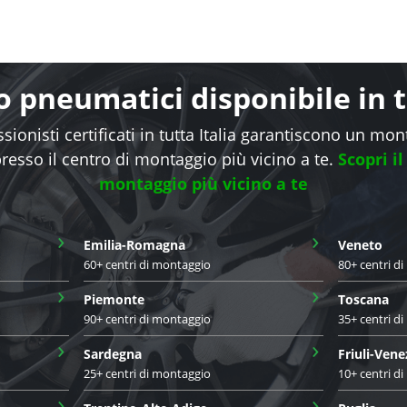
 pneumatici disponibile in tu
sionisti certificati in tutta Italia garantiscono un mo
presso il centro di montaggio più vicino a te.
Scopri il
montaggio più vicino a te
›
›
Emilia-Romagna
Veneto
60+ centri di montaggio
80+ centri d
›
›
Piemonte
Toscana
90+ centri di montaggio
35+ centri d
›
›
Sardegna
Friuli-Vene
25+ centri di montaggio
10+ centri d
›
›