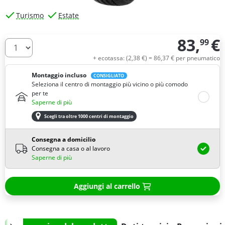
Turismo
Estate
83,
€
99
Quantità
+ ecotassa: (
2,
38
€
) =
86,
37
€
per pneumatico
Montaggio incluso
CONSIGLIATO
Seleziona il centro di montaggio più vicino o più comodo
per te
Saperne di più
Scegli tra oltre 1000 centri di montaggio
Consegna a domicilio
Consegna a casa o al lavoro
Saperne di più
Aggiungi al carrello