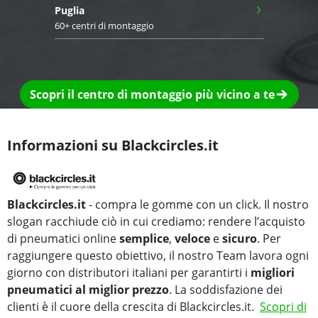
›
Puglia
60+ centri di montaggio
Scopri il centro di montaggio più vicino a te
Informazioni su Blackcircles.it
Blackcircles.it
- compra le gomme con un click. Il nostro
slogan racchiude ciò in cui crediamo: rendere l’acquisto
di pneumatici online
semplice
,
veloce
e
sicuro
. Per
raggiungere questo obiettivo, il nostro Team lavora ogni
giorno con distributori italiani per garantirti i
migliori
pneumatici al miglior prezzo
. La soddisfazione dei
clienti è il cuore della crescita di Blackcircles.it.
Scopri di