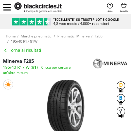
Aiuto
Carrello
"ECCELLENTE" SU TRUSTSPILOT E GOOGLE
4,8 voto medio / 4.000+ recensioni
Home
Marche pneumatici
Pneumatici Minerva
F205
195/40 R17 81W
Torna ai risultati
Minerva F205
195/40 R17 W (81)
Clicca per cercare
un'altra misura
D
B
71
B