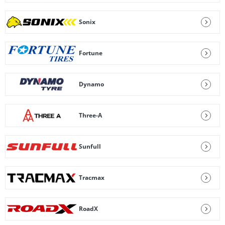
Sonix
Fortune
Dynamo
Three-A
Sunfull
Tracmax
RoadX