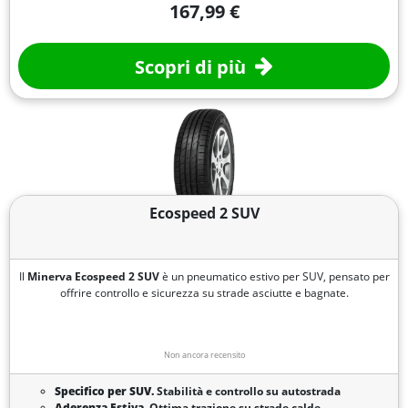
167,99 €
Scopri di più
Ecospeed 2 SUV
Il
Minerva Ecospeed 2 SUV
è un pneumatico estivo per SUV, pensato per
offrire controllo e sicurezza su strade asciutte e bagnate.
Non ancora recensito
Specifico per SUV.
Stabilità e controllo su autostrada
Aderenza Estiva.
Ottima trazione su strade calde