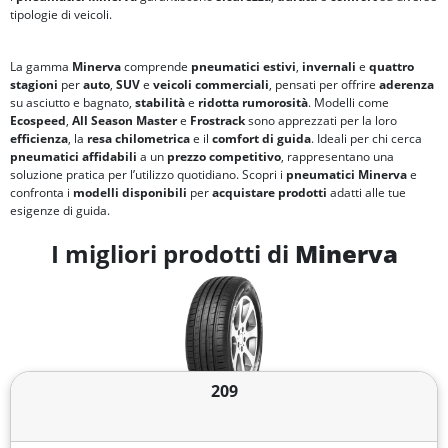
tipologie di veicoli.
La gamma
Minerva
comprende
pneumatici estivi
,
invernali
e
quattro
stagioni
per
auto
,
SUV
e
veicoli commerciali
, pensati per offrire
aderenza
su asciutto e bagnato,
stabilità
e
ridotta rumorosità
. Modelli come
Ecospeed
,
All Season Master
e
Frostrack
sono apprezzati per la loro
efficienza
, la
resa chilometrica
e il
comfort di guida
. Ideali per chi cerca
pneumatici affidabili
a un
prezzo competitivo
, rappresentano una
soluzione pratica per l’utilizzo quotidiano. Scopri i
pneumatici Minerva
e
confronta i
modelli disponibili
per
acquistare prodotti
adatti alle tue
esigenze di guida.
I migliori prodotti di
Minerva
209