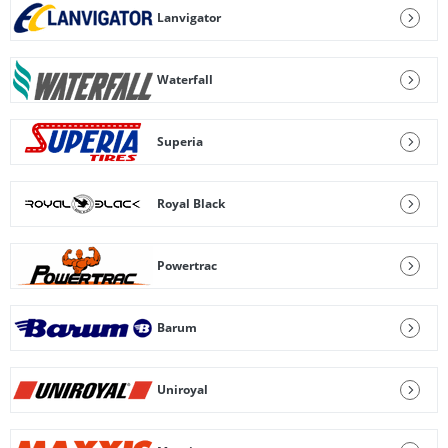
Lanvigator
Waterfall
Superia
Royal Black
Powertrac
Barum
Uniroyal