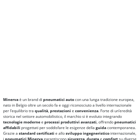
Minerva
è un brand di
pneumatici auto
con una lunga tradizione europea,
nato in Belgio oltre un secolo fa e oggi riconosciuto a livello internazionale
per l’equilibrio tra
qualità
,
prestazioni
e
convenienza
. Forte di un’eredità
storica nel settore automobilistico, il marchio si è evoluto integrando
tecnologie moderne
e
processi produttivi avanzati
, offrendo
pneumatici
affidabili
progettati per soddisfare le esigenze della
guida
contemporanea.
Grazie a
standard certificati
e allo
sviluppo ingegneristico
internazionale,
i
pneumatici Minerva
garantiscono
sicurezza
,
durata
e
comfort
su diverse