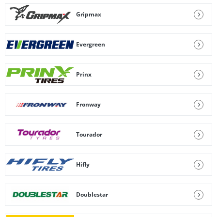
Gripmax
Evergreen
Prinx
Fronway
Tourador
Hifly
Doublestar