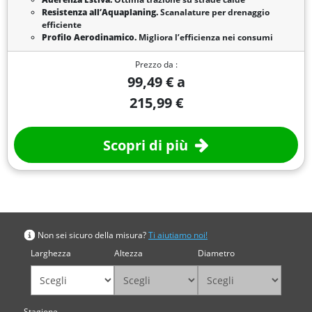
Resistenza all’Aquaplaning.
Scanalature per drenaggio
efficiente
Profilo Aerodinamico.
Migliora l’efficienza nei consumi
Prezzo da :
99,49 € a
215,99 €
Scopri di più
Cerca per misura
Non sei sicuro della misura?
Ti aiutiamo noi!
Larghezza
Altezza
Diametro
Stagione