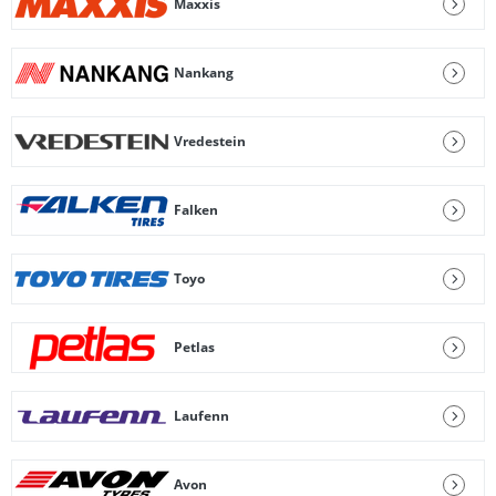
Maxxis
Nankang
Vredestein
Falken
Toyo
Petlas
Laufenn
Avon