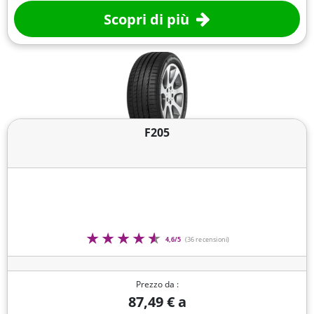
Scopri di più
F205
4,6/5
(36 recensioni)
Prezzo da :
87,49 € a