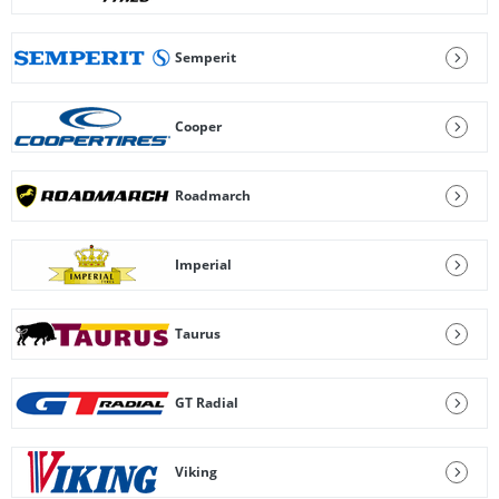
Semperit
Cooper
Roadmarch
Imperial
Taurus
GT Radial
Viking