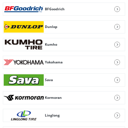
BFGoodrich
Dunlop
Kumho
Yokohama
Sava
Kormoran
Linglong