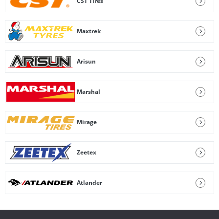
CST Tires
Maxtrek
Arisun
Marshal
Mirage
Zeetex
Atlander