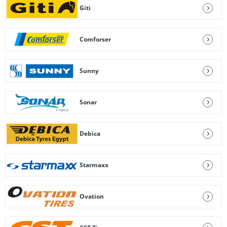
Giti
Comforser
Sunny
Sonar
Debica
Starmaxx
Ovation