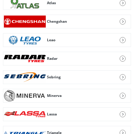
Atlas
Chengshan
Leao
Radar
Sebring
Minerva
Lassa
Triangle