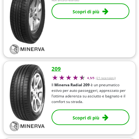
Non ancora recensito
Scopri di più
209
4,5/5
(21 recensioni)
Il
Minerva Radial 209
è un pneumatico
estivo per auto passeggeri, apprezzato per
l’ottima aderenza su asciutto e bagnato e il
comfort su strada.
Scopri di più