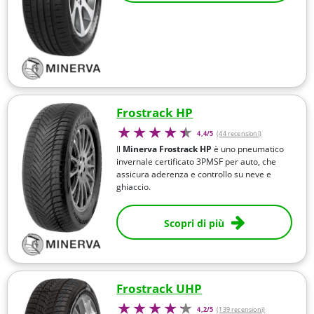
Frostrack HP
4,4/5
(44 recensioni)
Il
Minerva Frostrack HP
è uno pneumatico
invernale certificato 3PMSF per auto, che
assicura aderenza e controllo su neve e
ghiaccio.
Scopri di più
Frostrack UHP
4,2/5
(139 recensioni)