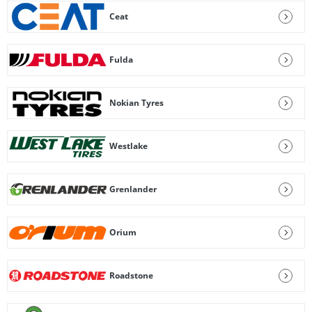
Ceat
Fulda
Nokian Tyres
Westlake
Grenlander
Orium
Roadstone