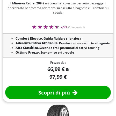
Il
Minerva Radial 209
è un pneumatico estivo per auto passeggeri,
apprezzato per l’ottima aderenza su asciutto e bagnato e il comfort su
strada.
4,5/5
(21 recensioni)
Comfort Elevato.
Guida fluida e silenziosa
Aderenza Estiva Affidabile.
Prestazioni su asciutto e bagnato
Alta Classifica.
Secondo tra i pneumatici estivi touring
Ottimo Prezzo.
Economico e durevole
Prezzo da :
66,99 € a
97,99 €
Scopri di più