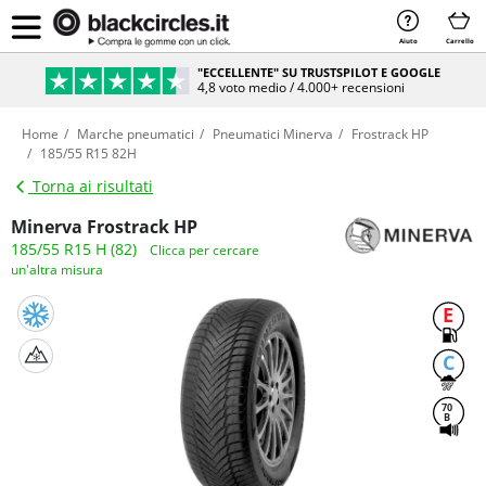
Aiuto
Carrello
"ECCELLENTE" SU TRUSTSPILOT E GOOGLE
4,8 voto medio / 4.000+ recensioni
Home
Marche pneumatici
Pneumatici Minerva
Frostrack HP
185/55 R15 82H
Torna ai risultati
Minerva Frostrack HP
185/55 R15 H (82)
Clicca per cercare
un'altra misura
E
C
70
B