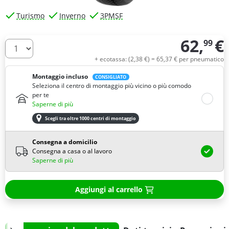
Turismo
Inverno
3PMSF
62,
€
99
Quantità
+ ecotassa: (
2,
38
€
) =
65,
37
€
per pneumatico
Montaggio incluso
CONSIGLIATO
Seleziona il centro di montaggio più vicino o più comodo
per te
Saperne di più
Scegli tra oltre 1000 centri di montaggio
Consegna a domicilio
Consegna a casa o al lavoro
Saperne di più
Aggiungi al carrello