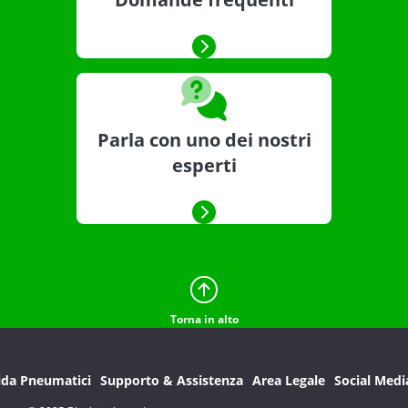
Parla con uno dei nostri
esperti
Torna in alto
ida Pneumatici
Supporto & Assistenza
Area Legale
Social Medi