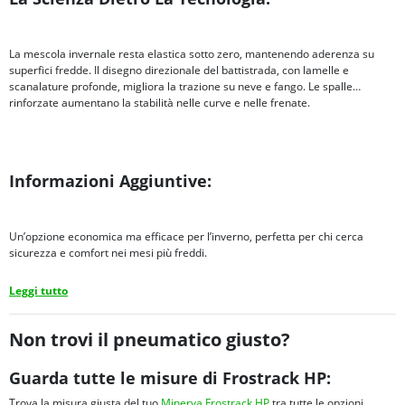
La mescola invernale resta elastica sotto zero, mantenendo aderenza su
superfici fredde. Il disegno direzionale del battistrada, con lamelle e
scanalature profonde, migliora la trazione su neve e fango. Le spalle
rinforzate aumentano la stabilità nelle curve e nelle frenate.
Informazioni Aggiuntive:
Un’opzione economica ma efficace per l’inverno, perfetta per chi cerca
sicurezza e comfort nei mesi più freddi.
Leggi tutto
Non trovi il pneumatico giusto?
Guarda tutte le misure di Frostrack HP:
Trova la misura giusta del tuo
Minerva Frostrack HP
tra tutte le opzioni