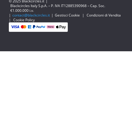
© 2025 Blackcircles.it
|
Blackcircles Italy S.p.A. – P. IVA IT12885390968 – Cap. Soc.
€1.000.000 i.v.
|
contact@blackcircles.it
|
Gestisci Cookie
|
Condizioni di Vendita
|
Cookie Policy