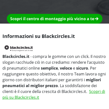
Scopri il centro di montaggio più vicino a te
Informazioni su Blackcircles.it
Blackcircles.it
- compra le gomme con un click. Il nostro
slogan racchiude ciò in cui crediamo: rendere l’acquisto
di pneumatici online
semplice
,
veloce
e
sicuro
. Per
raggiungere questo obiettivo, il nostro Team lavora ogni
giorno con distributori italiani per garantirti i
migliori
pneumatici al miglior prezzo
. La soddisfazione dei
clienti è il cuore della crescita di Blackcircles.it.
Scopri di
più su Blackcircles.it