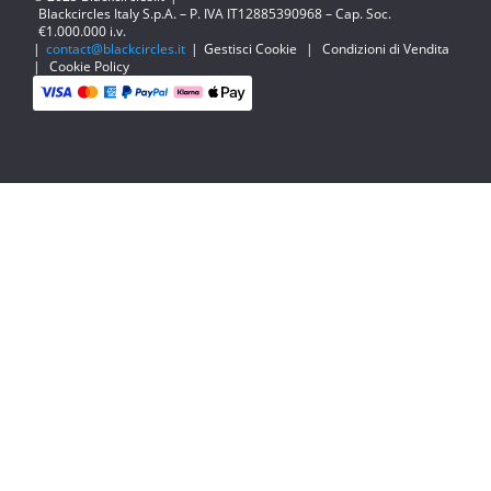
Blackcircles Italy S.p.A. – P. IVA IT12885390968 – Cap. Soc.
€1.000.000 i.v.
|
contact@blackcircles.it
|
Gestisci Cookie
|
Condizioni di Vendita
|
Cookie Policy