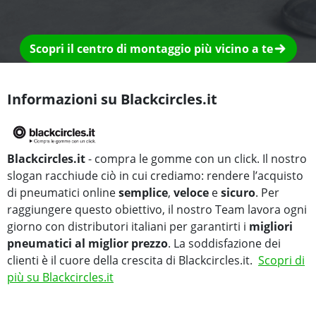
Scopri il centro di montaggio più vicino a te
Informazioni su Blackcircles.it
Blackcircles.it
- compra le gomme con un click. Il nostro
slogan racchiude ciò in cui crediamo: rendere l’acquisto
di pneumatici online
semplice
,
veloce
e
sicuro
. Per
raggiungere questo obiettivo, il nostro Team lavora ogni
giorno con distributori italiani per garantirti i
migliori
pneumatici al miglior prezzo
. La soddisfazione dei
clienti è il cuore della crescita di Blackcircles.it.
Scopri di
più su Blackcircles.it