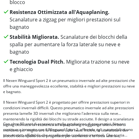
blocco
Resistenza Ottimizzata all'Aquaplaning.
Scanalature a zigzag per migliori prestazioni sul
bagnato
Stabilità Migliorata.
Scanalature dei blocchi della
spalla per aumentare la forza laterale su neve e
bagnato
Tecnologia Dual Pitch.
Migliorata trazione su neve
e ghiaccio
Il Nexen Winguard Sport 2 è un pneumatico invernale ad alte prestazioni che
offre una maneggevolezza eccellente, stabilità e migliori prestazioni su neve
e bagnato.
Il Nexen Winguard Sport 2 è progettato per offrire prestazioni superiori in
condizioni invernali difficili. Questo pneumatico invernale ad alte prestazioni
presenta lamelle 3D invernali che migliorano l'aderenza sulla neve
mantenendo la rigidità dei blocchi su strade asciutte. Il design a scanalatura
Con oltre 80 anni di esperienza nella produzione di pneumatici, Nexen
zigzag ottimizza la resistenza all'aquaplaning e aggiunge ulteriori bordi
continua a innovare con il Winguard Sport 2, offrendo agli automobilisti uno
mordenti per migliorare la trazione sulla neve. Inoltre, le scanalature dei
pneumatico affidabile che eccelle nelle condizioni invernali. Che tu stia
blocchi della spalla sono progettate per aumentare la forza laterale,