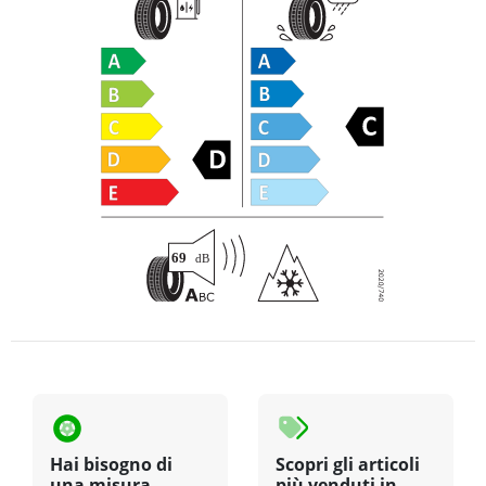
Hai bisogno di
Scopri gli articoli
una misura
più venduti in