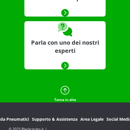
Parla con uno dei nostri
esperti
Torna in alto
ida Pneumatici
Supporto & Assistenza
Area Legale
Social Medi
© 2025 Blackcircles.it
|