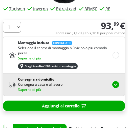
Turismo
Inverno
Extra-Load
3PMSF
RE
93,
€
99
Quantità
+ ecotassa: (
3,
17
€
) =
97,
16
€
per pneumatico
Montaggio incluso
CONSIGLIATO
Seleziona il centro di montaggio più vicino o più comodo
per te
Saperne di più
Scegli tra oltre 1000 centri di montaggio
Consegna a domicilio
Consegna a casa o al lavoro
Saperne di più
Aggiungi al carrello