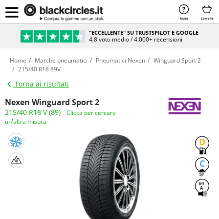
Aiuto
Carrello
"ECCELLENTE" SU TRUSTSPILOT E GOOGLE
4,8 voto medio / 4.000+ recensioni
Home
Marche pneumatici
Pneumatici Nexen
Winguard Sport 2
215/40 R18 89V
Torna ai risultati
Nexen Winguard Sport 2
215/40 R18 V (89)
Clicca per cercare
un'altra misura
D
C
69
A