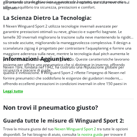
affrontando strade ghiacciate o autostrade bagnate, questo pneumatico
garantendo una migliore maneggevolezza e stabilità sia sulla neve che sul
offre un equilibrio tra sicurezza, prestazioni e comfort.
bagnato.
La Scienza Dietro La Tecnologia:
Il Nexen Winguard Sport 2 utilizza tecnologie invernali avanzate per
garantire prestazioni ottimali su neve, ghiaccio e superfici bagnate. Le
lamelle 3D invernali migliorano la trazione sulla neve mantenendo la rigidità
su strade asciutte, migliorando la maneggevolezza complessiva. Il design a
scanalatura zigzag è progettato per contrastare l'aquaplaning e fornire una
maggiore aderenza sulla neve, mentre la tecnologia dual pitch aumenta le
Informazioni Aggiuntive:
prestazioni sia sulla neve che sul ghiaccio. Queste caratteristiche lavorano
insieme per offrire uno pneumatico che si distingue in inverno, offrendo
Nexen Tyre, fondata nel 1942, ha costruito una reputazione globale per
sicurezza e piacere di guida.
qualità e innovazione. Il Winguard Sport 2 riflette l'impegno di Nexen nel
fornire pneumatici che soddisfano le esigenze dei guidatori moderni,
offrendo eccellenti prestazioni in condizioni invernali in oltre 150 paesi in
tutto il mondo.
Leggi tutto
Non trovi il pneumatico giusto?
Guarda tutte le misure di Winguard Sport 2:
Trova la misura giusta del tuo
Nexen Winguard Sport 2
tra tutte le opzioni
disponibili. Se hai bisogno di aiuto, consulta
la nostra guida
per trovare il