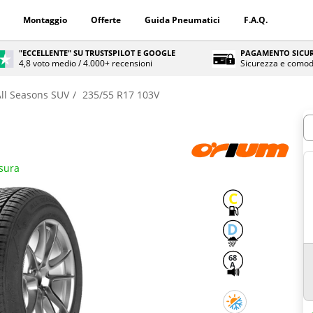
Montaggio
Offerte
Guida Pneumatici
F.A.Q.
"ECCELLENTE" SU TRUSTSPILOT E GOOGLE
PAGAMENTO SICUR
4,8 voto medio / 4.000+ recensioni
Sicurezza e comod
All Seasons SUV
235/55 R17 103V
Q
isura
C
D
68
A