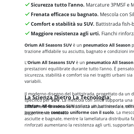
Sicurezza tutto l’anno.
Marcature 3PMSF e 
Frenata efficace su bagnato.
Mescola con Sil
Comfort e stabilità su SUV.
Battistrada fish
Maggiore resistenza agli urti.
Fianchi rinforz
Orium All Seasons SUV
è un
pneumatico All Season
p
trazione affidabile su asciutto, bagnato e condizioni in
L'
Orium All Seasons SUV
è un
pneumatico All Season
prestazioni equilibrate durante tutto l’anno. È pensat
sicurezza, stabilità e comfort sia nei tragitti urbani si
variabili.
Il moderno disegno del battistrada, progettato da un 
La Scienza Dietro La Tecnologia:
specifico per
SUV
. La mescola con Silica supporta una 
L’
Orium All Seasons SUV
utilizza un battistrada a mot
3PMSF
e
M+S
indicano l’idoneità all’uso invernale, of
garantire un
contatto uniforme con il suolo
. La mesco
leggermente innevati.
asciutte e bagnate, mentre la lamellatura distribuita fa
rinforzati aumentano la resistenza agli urti, supportand