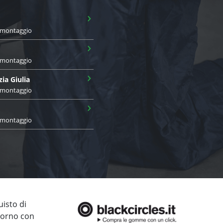
›
i montaggio
›
i montaggio
›
zia Giulia
i montaggio
›
i montaggio
uisto di
giorno con