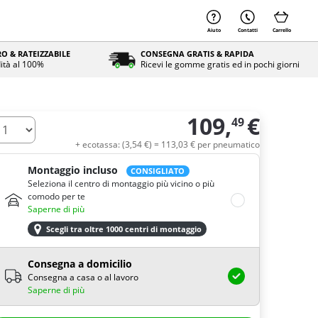
Aiuto
Contatti
Carrello
O & RATEIZZABILE
CONSEGNA GRATIS & RAPIDA
ità al 100%
Ricevi le gomme gratis ed in pochi giorni
109,
€
49
uantità
+ ecotassa: (
3,
54
€
) =
113,
03
€
per pneumatico
Montaggio incluso
CONSIGLIATO
Seleziona il centro di montaggio più vicino o più
comodo per te
Saperne di più
Scegli tra oltre 1000 centri di montaggio
Consegna a domicilio
Consegna a casa o al lavoro
Saperne di più