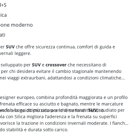
M+S
ica
-bone moderno
ati
er
SUV
che offre sicurezza continua, comfort di guida e
vernali leggere.
sviluppato per
SUV
e
crossover
che necessitano di
o per chi desidera evitare il cambio stagionale mantenendo
a nei viaggi extraurbani, adattandosi a condizioni climatiche
designer europeo, combina profondità maggiorata e un profilo
frenata efficace su asciutto e bagnato, mentre le marcature
ivo fish-bone ottimizzato per le dimensioni
SUV
, studiato per
frendo una guida più sicura anche su fondi freddi o
la con Silica migliora l’aderenza e la frenata su superfici
vorisce la trazione in condizioni invernali moderate. I fianchi
o stabilità e durata sotto carico.