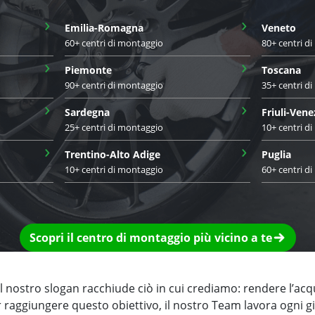
›
›
Emilia-Romagna
Veneto
60+ centri di montaggio
80+ centri d
›
›
Piemonte
Toscana
90+ centri di montaggio
35+ centri d
›
›
Sardegna
Friuli-Vene
25+ centri di montaggio
10+ centri d
›
›
Trentino-Alto Adige
Puglia
10+ centri di montaggio
60+ centri d
Scopri il centro di montaggio più vicino a te
 nostro slogan racchiude ciò in cui crediamo: rendere l’acq
r raggiungere questo obiettivo, il nostro Team lavora ogni 