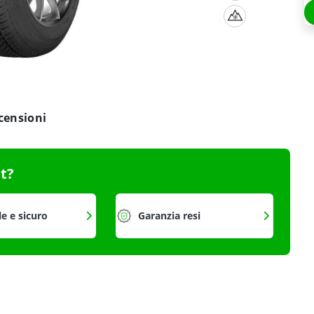
censioni
it?
le e sicuro
Garanzia resi