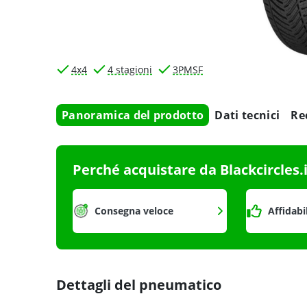
4x4
4 stagioni
3PMSF
Panoramica del prodotto
Dati tecnici
Re
Perché acquistare da Blackcircles.
Consegna veloce
Affidabi
Dettagli del pneumatico