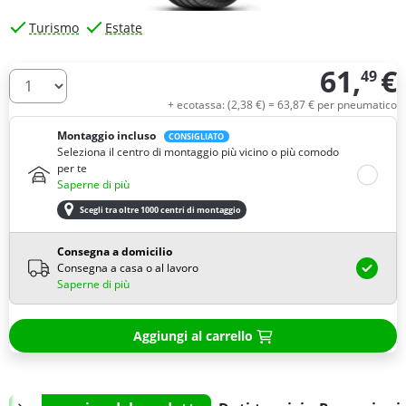
Turismo
Estate
61,
€
49
Quantità
+ ecotassa: (
2,
38
€
) =
63,
87
€
per pneumatico
Montaggio incluso
CONSIGLIATO
Seleziona il centro di montaggio più vicino o più comodo
per te
Saperne di più
Scegli tra oltre 1000 centri di montaggio
Consegna a domicilio
Consegna a casa o al lavoro
Saperne di più
Aggiungi al carrello