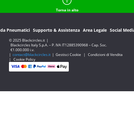
Torna in alto
ida Pneumatici
Supporto & Assistenza
Area Legale
Social Medi
© 2025 Blackcircles.it
|
Blackcircles Italy S.p.A. – P. IVA IT12885390968 – Cap. Soc.
€1.000.000 i.v.
|
contact@blackcircles.it
|
Gestisci Cookie
|
Condizioni di Vendita
|
Cookie Policy