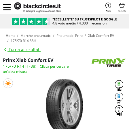
Aiuto
Carrello
"ECCELLENTE" SU TRUSTSPILOT E GOOGLE
4,8 voto medio / 4.000+ recensioni
Home
Marche pneumatici
Pneumatici Prinx
Xlab Comfort EV
175/70 R14 88H
Torna ai risultati
Prinx Xlab Comfort EV
175/70 R14 H (88)
Clicca per cercare
un'altra misura
B
B
71
B