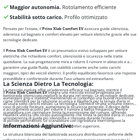
Maggior autonomia.
Rotolamento efficiente
Stabilità sotto carico.
Profilo ottimizzato
Pensato per l’estate, il
Prinx Xlab Comfort EV
assicura guida silenziosa,
aderenza sul bagnato e comfort elevato per vetture elettriche grazie alle sue
tecnologie dedicate.
Il
Prinx Xlab Comfort EV
è un pneumatico estivo sviluppato per vetture
elettriche che richiedono comfort, silenziosità e sicurezza nelle tratte
quotidiane. La sua progettazione mira a ridurre il rumore in abitacolo e a
garantire una guida fluida, con stabilità costante anche sotto carichi
maggiori, tipici dei veicoli elettrici. Il profilo equilibrato favorisce una risposta
prevedibile e confortevole durante l’uso urbano ed extraurbano.
La Scienza Dietro La Tecnologia:
La mescola evoluta offre un’aderenza efficace sul bagnato, mentre il
Il
Prinx Xlab Comfort EV
integra una mescola estiva progettata per
battistrada ottimizzato migliora la durata nel tempo. Le tecnologie dedicate,
aumentare grip e stabilità, mantenendo al contempo una buona resistenza
come Silenteck per la riduzione acustica e Healteck per la tenuta d’aria in
all’usura sotto carichi elevati. La tecnologia Silenteck sfrutta schiume interne
caso di piccole forature, aumentano la sicurezza generale. Il design della
e accorgimenti acustici per ridurre il rumore a bassa frequenza, mentre
scanalatura con zigrinature limita la trasmissione del rumore, offrendo
Healteck utilizza uno strato autosigillante che limita la perdita d’aria in caso
un’esperienza di guida più silenziosa e rilassata durante l’estate.
di piccole perforazioni. Le scanalature con zigrinatura interrompono la
Informazioni Aggiuntive:
risonanza sonora, contribuendo a un comfort superiore.
La struttura bilanciata del battistrada assicura distribuzione uniforme delle
sollecitazioni, favorendo usura regolare e prestazioni costanti per tutta la