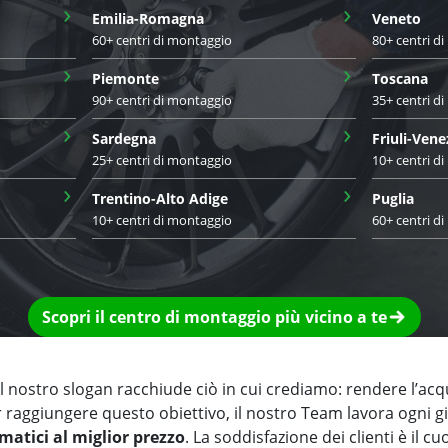
›
›
Emilia-Romagna
Veneto
60+ centri di montaggio
80+ centri d
›
›
Piemonte
Toscana
90+ centri di montaggio
35+ centri d
›
›
Sardegna
Friuli-Vene
25+ centri di montaggio
10+ centri d
›
›
Trentino-Alto Adige
Puglia
10+ centri di montaggio
60+ centri d
Scopri il centro di montaggio più vicino a te
 nostro slogan racchiude ciò in cui crediamo: rendere l’acq
r raggiungere questo obiettivo, il nostro Team lavora ogni 
matici al miglior prezzo
. La soddisfazione dei clienti è il cu