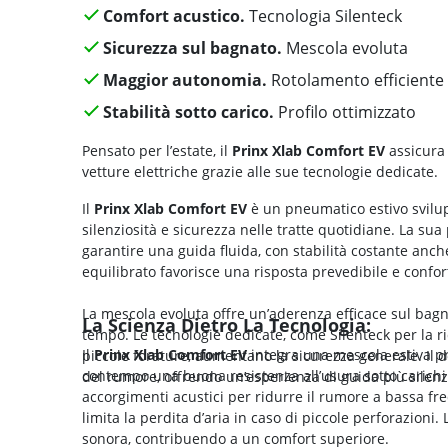
Comfort acustico.
Tecnologia Silenteck
Sicurezza sul bagnato.
Mescola evoluta
Maggior autonomia.
Rotolamento efficiente
Stabilità sotto carico.
Profilo ottimizzato
Pensato per l’estate, il
Prinx Xlab Comfort EV
assicura 
vetture elettriche grazie alle sue tecnologie dedicate.
Il
Prinx Xlab Comfort EV
è un pneumatico estivo svilup
silenziosità e sicurezza nelle tratte quotidiane. La sua
garantire una guida fluida, con stabilità costante anche so
equilibrato favorisce una risposta prevedibile e confo
La mescola evoluta offre un’aderenza efficace sul bagna
La Scienza Dietro La Tecnologia:
tempo. Le tecnologie dedicate, come Silenteck per la ri
Il
Prinx Xlab Comfort EV
integra una mescola estiva pr
piccole forature, aumentano la sicurezza generale. Il d
contempo una buona resistenza all’usura sotto carichi 
del rumore, offrendo un’esperienza di guida più silenzi
accorgimenti acustici per ridurre il rumore a bassa fr
limita la perdita d’aria in caso di piccole perforazion
sonora, contribuendo a un comfort superiore.