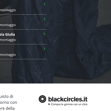
›
i montaggio
›
i montaggio
›
zia Giulia
i montaggio
›
i montaggio
uisto di
giorno con
ore della