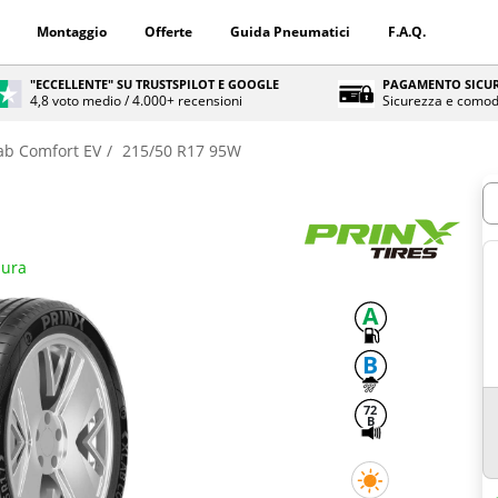
Montaggio
Offerte
Guida Pneumatici
F.A.Q.
"ECCELLENTE" SU TRUSTSPILOT E GOOGLE
PAGAMENTO SICUR
4,8 voto medio / 4.000+ recensioni
Sicurezza e comod
ab Comfort EV
215/50 R17 95W
Q
sura
A
B
72
B