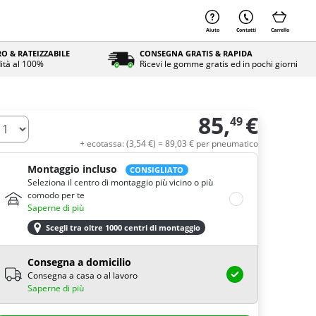
Aiuto
Contatti
Carrello
O & RATEIZZABILE
CONSEGNA GRATIS & RAPIDA
ità al 100%
Ricevi le gomme gratis ed in pochi giorni
85,
€
49
uantità
+ ecotassa: (
3,
54
€
) =
89,
03
€
per pneumatico
Montaggio incluso
CONSIGLIATO
Seleziona il centro di montaggio più vicino o più
comodo per te
Saperne di più
Scegli tra oltre 1000 centri di montaggio
Consegna a domicilio
Consegna a casa o al lavoro
Saperne di più