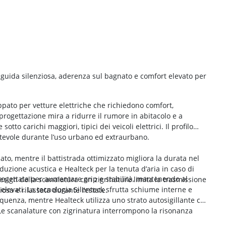
guida silenziosa, aderenza sul bagnato e comfort elevato per
pato per vetture elettriche che richiedono comfort,
 progettazione mira a ridurre il rumore in abitacolo e a
tto carichi maggiori, tipici dei veicoli elettrici. Il profilo
rtevole durante l’uso urbano ed extraurbano.
to, mentre il battistrada ottimizzato migliora la durata nel
duzione acustica e Healteck per la tenuta d’aria in caso di
ogettata per aumentare grip e stabilità, mantenendo al
esign della scanalatura con zigrinature limita la trasmissione
elevati. La tecnologia Silenteck sfrutta schiume interne e
osa e rilassata durante l’estate.
equenza, mentre Healteck utilizza uno strato autosigillante che
i. Le scanalature con zigrinatura interrompono la risonanza