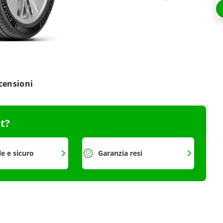
censioni
it?
le e sicuro
Garanzia resi