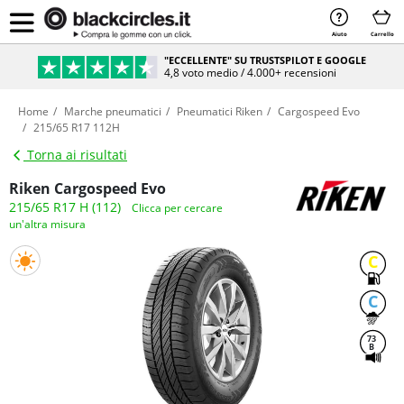
Aiuto
Carrello
"ECCELLENTE" SU TRUSTSPILOT E GOOGLE
4,8 voto medio / 4.000+ recensioni
Home
Marche pneumatici
Pneumatici Riken
Cargospeed Evo
215/65 R17 112H
Torna ai risultati
Riken Cargospeed Evo
215/65 R17 H (112)
Clicca per cercare
un'altra misura
C
C
73
B