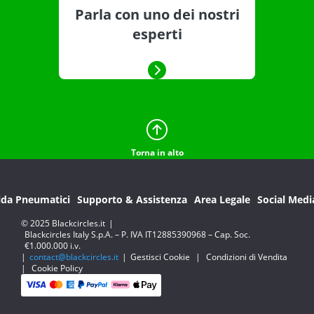
Parla con uno dei nostri
esperti
Torna in alto
ida Pneumatici
Supporto & Assistenza
Area Legale
Social Medi
© 2025 Blackcircles.it
|
Blackcircles Italy S.p.A. – P. IVA IT12885390968 – Cap. Soc.
€1.000.000 i.v.
|
contact@blackcircles.it
|
Gestisci Cookie
|
Condizioni di Vendita
|
Cookie Policy