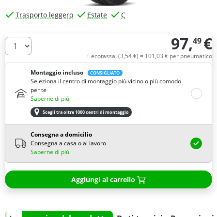
Trasporto leggero
Estate
C
97,
€
49
Quantità
+ ecotassa: (
3,
54
€
) =
101,
03
€
per pneumatico
Montaggio incluso
CONSIGLIATO
Seleziona il centro di montaggio più vicino o più comodo
per te
Saperne di più
Scegli tra oltre 1000 centri di montaggio
Consegna a domicilio
Consegna a casa o al lavoro
Saperne di più
Aggiungi al carrello