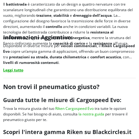
Il
battistrada
è caratterizzato da un design a quattro nervature con tre
scanalature longitudinali che garantiscono una distribuzione equilibrata del
vuoto, migliorando
trazione
,
stabilità
e
drenaggio dell’acqua
. La
configurazione del disegno favorisce la trasmissione delle forze in diverse
direzioni, aumentando il
controllo
anche in condizioni variabili. La nuova
tecnologia del battistrada contribuisce a ridurre la
resistenza al
Informazioni Aggiuntive:
rotolamento
, migliorando l’
efficienza energetica
, mentre la struttura del
fianco rinforzato aumenta la
capacità di carico
e la
resistenza
all’usura.
Disponibile in diverse misure per
veicoli commerciali
, il
Riken CargoSpeed
Evo
copre un’ampia gamma di applicazioni, offrendo un buon compromesso
tra
prestazioni su strada
,
durata chilometrica
e
comfort acustico
, con
livelli di rumorosità contenuti
.
Leggi tutto
Non trovi il pneumatico giusto?
Guarda tutte le misure di Cargospeed Evo:
Trova la misura giusta del tuo
Riken Cargospeed Evo
tra tutte le opzioni
disponibili. Se hai bisogno di aiuto, consulta
la nostra guida
per trovare il
pneumatico giusto per te.
Scopri l'intera gamma Riken su Blackcircles.it