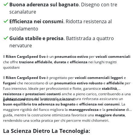
Buona aderenza sul bagnato
. Disegno con tre
scanalature
Efficienza nei consumi
. Ridotta resistenza al
rotolamento
Guida stabile e precisa
. Battistrada a quattro
nervature
Il
Riken CargoSpeed Evo
è un
pneumatico estivo
per
veicoli commerciali
che offre
trazione affidabile
,
durata
e
efficienza
nei lunghi tragitti
quotidiani
Il
Riken CargoSpeed Evo
è progettato per
veicoli commerciali leggeri
e
furgoni
che necessitano di un
pneumatico estivo
robusto
e
affidabile
per
l’uso intensivo. Ideale per professionisti e flotte, garantisce
stabilità
,
resistenza
e
prestazioni costanti
anche a pieno carico, contribuendo a una
Il design moderno del battistrada e la struttura rinforzata assicurano un
guida sicura
durante le attività quotidiane.
buon equilibrio tra
aderenza su bagnato
e
efficienza nei consumi
. La
maggiore rigidità del fianco migliora la
maneggevolezza
e la
precisione
di
guida, mentre la costruzione ottimizzata favorisce una
maggiore durata
,
rendendolo una scelta pratica per chi percorre molti chilometri.
La Scienza Dietro La Tecnologia: