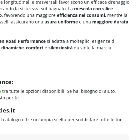
e longitudinali e trasversali favoriscono un efficace drenaggio
orando la sicurezza sul bagnato. La
mescola con silice
o
, favorendo una maggiore
efficienza nei consumi
, mentre la
asselli assicurano una
usura uniforme
e una
maggiore durata
en Road Performance
si adatta a molteplici esigenze di
i dinamiche
,
comfort
e
silenziosità
durante la marcia.
ance:
e
tra tutte le opzioni disponibili. Se hai bisogno di aiuto,
to per te.
les.it
 Il catalogo offre un'ampia scelta per soddisfare tutte le tue