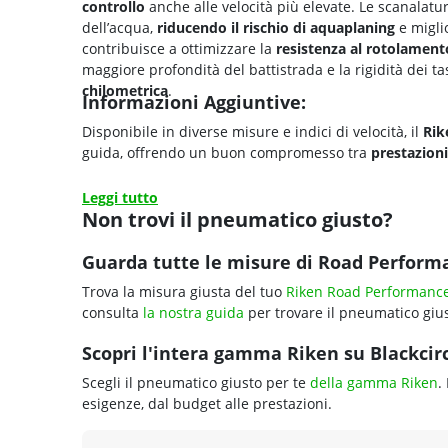
controllo
anche alle velocità più elevate. Le scanalatur
dell’acqua,
riducendo il rischio di
aquaplaning
e migli
contribuisce a ottimizzare la
resistenza al rotolament
maggiore profondità del battistrada e la rigidità dei t
chilometrica
.
Informazioni Aggiuntive:
Disponibile in diverse misure e indici di velocità, il
Rik
guida, offrendo un buon compromesso tra
prestazion
Leggi tutto
Non trovi il pneumatico giusto?
Guarda tutte le misure di Road Perform
Trova la misura giusta del tuo
Riken Road Performanc
consulta
la nostra guida
per trovare il pneumatico gius
Scopri l'intera gamma Riken su Blackcirc
Scegli il pneumatico giusto per te
della gamma Riken
.
esigenze, dal budget alle prestazioni.