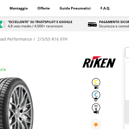
Montaggio
Offerte
Guida Pneumatici
F.A.Q.
"ECCELLENTE" SU TRUSTSPILOT E GOOGLE
PAGAMENTO SICUR
4,8 voto medio / 4.000+ recensioni
Sicurezza e comod
oad Performance
215/55 R16 97H
Q
ura
C
C
71
B