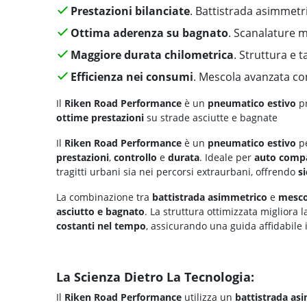
Prestazioni bilanciate
. Battistrada asimmetr
Ottima aderenza su bagnato
. Scanalature mu
Maggiore durata chilometrica
. Struttura e t
Efficienza nei consumi
. Mescola avanzata con
Il
Riken Road Performance
è un
pneumatico estivo
pr
ottime prestazioni
su strade asciutte e bagnate
Il
Riken Road Performance
è un
pneumatico estivo
pe
prestazioni
,
controllo
e
durata
. Ideale per
auto comp
tragitti urbani sia nei percorsi extraurbani, offrendo
s
La combinazione tra
battistrada asimmetrico
e
mescol
asciutto e bagnato
. La struttura ottimizzata migliora 
costanti nel tempo
, assicurando una guida affidabile 
La Scienza Dietro La Tecnologia:
Il
Riken Road Performance
utilizza un
battistrada as