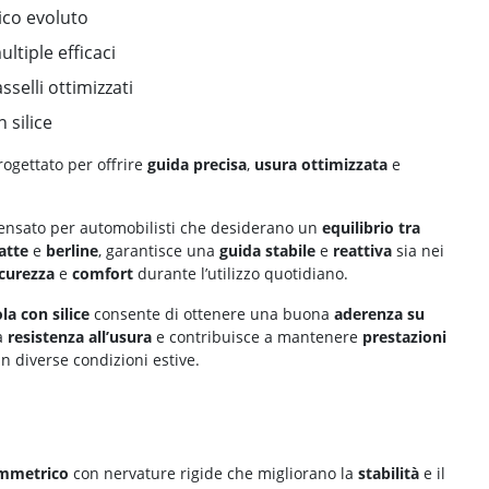
ico evoluto
ltiple efficaci
asselli ottimizzati
 silice
ogettato per offrire
guida precisa
,
usura ottimizzata
e
nsato per automobilisti che desiderano un
equilibrio tra
atte
e
berline
, garantisce una
guida stabile
e
reattiva
sia nei
icurezza
e
comfort
durante l’utilizzo quotidiano.
a con silice
consente di ottenere una buona
aderenza su
la
resistenza all’usura
e contribuisce a mantenere
prestazioni
in diverse condizioni estive.
immetrico
con nervature rigide che migliorano la
stabilità
e il