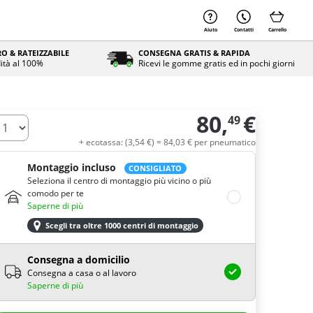
Aiuto
Contatti
Carrello
O & RATEIZZABILE
CONSEGNA GRATIS & RAPIDA
ità al 100%
Ricevi le gomme gratis ed in pochi giorni
80,
€
49
uantità
+ ecotassa: (
3,
54
€
) =
84,
03
€
per pneumatico
Montaggio incluso
CONSIGLIATO
Seleziona il centro di montaggio più vicino o più
comodo per te
Saperne di più
Scegli tra oltre 1000 centri di montaggio
Consegna a domicilio
Consegna a casa o al lavoro
Saperne di più