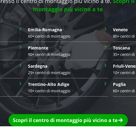
presso il centro di montaggio più vicino a te.
Scopri il
montaggio più vicino a te
›
›
Emilia-Romagna
Veneto
60+ centri di montaggio
80+ centri d
›
›
Piemonte
Toscana
90+ centri di montaggio
35+ centri d
›
›
Sardegna
Friuli-Vene
25+ centri di montaggio
10+ centri d
›
›
Trentino-Alto Adige
Puglia
10+ centri di montaggio
60+ centri d
Scopri il centro di montaggio più vicino a te