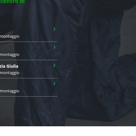
 centro di
›
i montaggio
›
i montaggio
›
zia Giulia
i montaggio
›
i montaggio