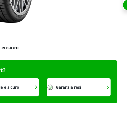
censioni
it?
le e sicuro
Garanzia resi