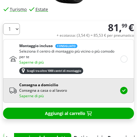
Turismo
Estate
81,
€
99
Quantità
+ ecotassa: (
3,
54
€
) =
85,
53
€
per pneumatico
Montaggio incluso
CONSIGLIATO
Seleziona il centro di montaggio più vicino o più comodo
per te
Saperne di più
Scegli tra oltre 1000 centri di montaggio
Consegna a domicilio
Consegna a casa o al lavoro
Saperne di più
Aggiungi al carrello