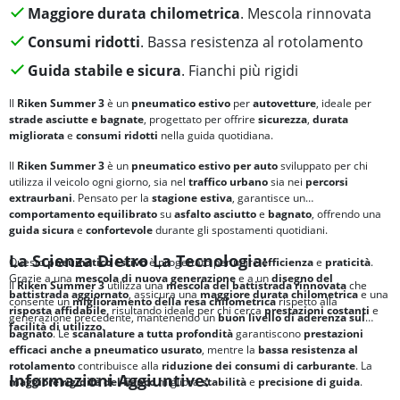
Maggiore durata chilometrica
. Mescola rinnovata
Consumi ridotti
. Bassa resistenza al rotolamento
Guida stabile e sicura
. Fianchi più rigidi
Il
Riken Summer 3
è un
pneumatico estivo
per
autovetture
, ideale per
strade asciutte e bagnate
, progettato per offrire
sicurezza
,
durata
migliorata
e
consumi ridotti
nella guida quotidiana.
Il
Riken Summer 3
è un
pneumatico estivo per auto
sviluppato per chi
utilizza il veicolo ogni giorno, sia nel
traffico urbano
sia nei
percorsi
extraurbani
. Pensato per la
stagione estiva
, garantisce un
comportamento equilibrato
su
asfalto asciutto
e
bagnato
, offrendo una
guida sicura
e
confortevole
durante gli spostamenti quotidiani.
La Scienza Dietro La Tecnologia:
Questo
pneumatico estivo
è progettato per unire
efficienza
e
praticità
.
Grazie a una
mescola di nuova generazione
e a un
disegno del
Il
Riken Summer 3
utilizza una
mescola del battistrada rinnovata
che
battistrada aggiornato
, assicura una
maggiore durata chilometrica
e una
consente un
miglioramento della resa chilometrica
rispetto alla
risposta affidabile
, risultando ideale per chi cerca
prestazioni costanti
e
generazione precedente, mantenendo un
buon livello di aderenza sul
facilità di utilizzo
.
bagnato
. Le
scanalature a tutta profondità
garantiscono
prestazioni
efficaci anche a pneumatico usurato
, mentre la
bassa resistenza al
rotolamento
contribuisce alla
riduzione dei consumi di carburante
. La
Informazioni Aggiuntive:
maggiore rigidità del fianco
migliora
stabilità
e
precisione di guida
.