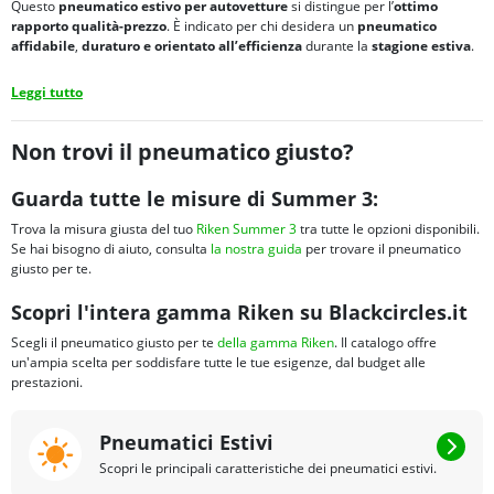
Questo
pneumatico estivo per autovetture
si distingue per l’
ottimo
rapporto qualità-prezzo
. È indicato per chi desidera un
pneumatico
affidabile
,
duraturo
e orientato all’efficienza
durante la
stagione estiva
.
Leggi tutto
Non trovi il pneumatico giusto?
Guarda tutte le misure di Summer 3:
Trova la misura giusta del tuo
Riken Summer 3
tra tutte le opzioni disponibili.
Se hai bisogno di aiuto, consulta
la nostra guida
per trovare il pneumatico
giusto per te.
Scopri l'intera gamma Riken su Blackcircles.it
Scegli il pneumatico giusto per te
della gamma Riken
. Il catalogo offre
un'ampia scelta per soddisfare tutte le tue esigenze, dal budget alle
prestazioni.
Pneumatici Estivi
Scopri le principali caratteristiche dei pneumatici estivi.