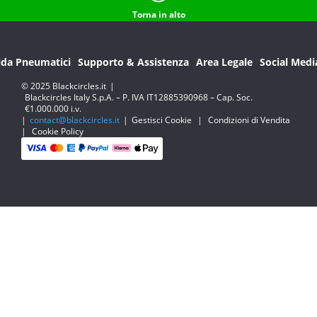
Torna in alto
ida Pneumatici
Supporto & Assistenza
Area Legale
Social Medi
© 2025 Blackcircles.it
|
Blackcircles Italy S.p.A. – P. IVA IT12885390968 – Cap. Soc.
€1.000.000 i.v.
|
contact@blackcircles.it
|
Gestisci Cookie
|
Condizioni di Vendita
|
Cookie Policy