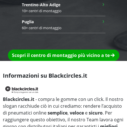
›
Trentino-Alto Adige
10+ centri di montaggio
›
Puglia
60+ centri di montaggio
Scopri il centro di montaggio più vicino a te
Informazioni su Blackcircles.it
Blackcircles.it
- compra le gomme con un click. Il nostro
slogan racchiude ciò in cui crediamo: rendere l’acquisto
di pneumatici online
semplice
,
veloce
e
sicuro
. Per
raggiungere questo obiettivo, il nostro Team lavora ogni
giorno con distributori italiani per garantirti i
migliori