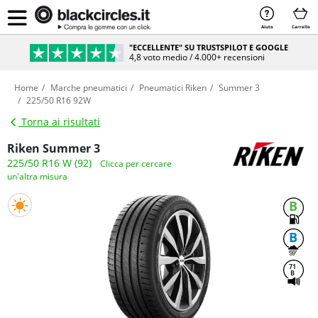
Aiuto
Carrello
"ECCELLENTE" SU TRUSTSPILOT E GOOGLE
4,8 voto medio / 4.000+ recensioni
Home
Marche pneumatici
Pneumatici Riken
Summer 3
225/50 R16 92W
Torna ai risultati
Riken Summer 3
225/50 R16 W (92)
Clicca per cercare
un'altra misura
B
B
71
B