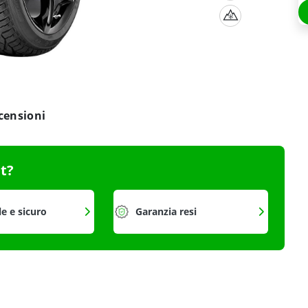
censioni
it?
le e sicuro
Garanzia resi