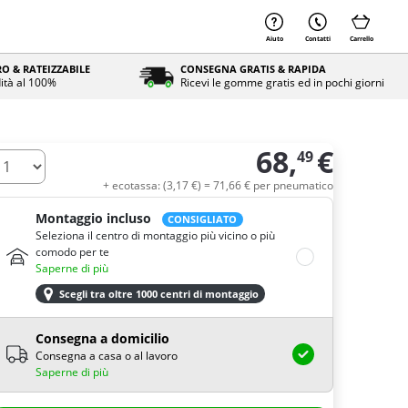
Aiuto
Contatti
Carrello
O & RATEIZZABILE
CONSEGNA GRATIS & RAPIDA
ità al 100%
Ricevi le gomme gratis ed in pochi giorni
68,
€
49
uantità
+ ecotassa: (
3,
17
€
) =
71,
66
€
per pneumatico
Montaggio incluso
CONSIGLIATO
Seleziona il centro di montaggio più vicino o più
comodo per te
Saperne di più
Scegli tra oltre 1000 centri di montaggio
Consegna a domicilio
Consegna a casa o al lavoro
Saperne di più