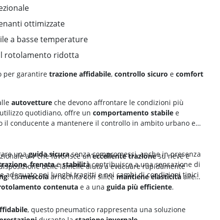
ezionale
nanti ottimizzate
ile a basse temperature
l rotolamento ridotta
o per garantire
trazione affidabile
,
controllo sicuro
e
comfort
alle
autovetture
che devono affrontare le condizioni più
utilizzo quotidiano, offre un
comportamento stabile
e
o il conducente a mantenere il controllo in ambito urbano ed
urare una
guida sicura
senza compromessi, anche in presenza
zionale a V che favorisce un’
eccellente trazione
su neve e
 trazione
,
frenata
e
stabilità
contribuisce a una sensazione di
 disposizione delle lamelle aiuta a evacuare rapidamente
 adeguato nei lunghi tragitti e nei cambi di condizioni tipici
ing
. La
mescola
arricchita con silice
mantiene elasticità
alle
 rotolamento contenuta
e a una
guida più efficiente
.
ffidabile
, questo pneumatico rappresenta una soluzione
 prestazioni
durante la
stagione invernale
.