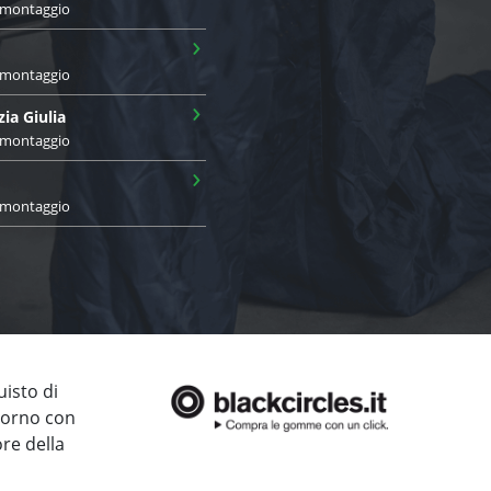
i montaggio
›
i montaggio
›
zia Giulia
i montaggio
›
i montaggio
uisto di
giorno con
ore della