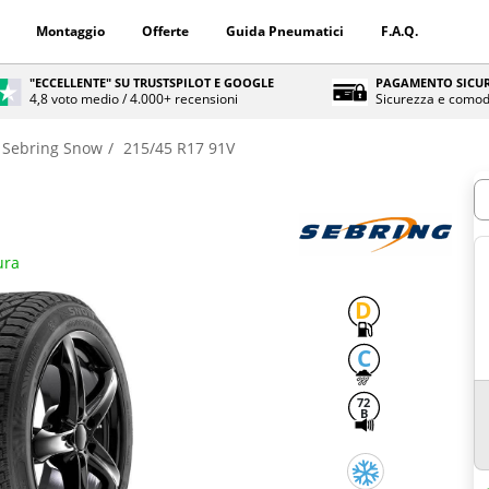
Montaggio
Offerte
Guida Pneumatici
F.A.Q.
"ECCELLENTE" SU TRUSTSPILOT E GOOGLE
PAGAMENTO SICUR
4,8 voto medio / 4.000+ recensioni
Sicurezza e comod
Sebring Snow
215/45 R17 91V
Q
ura
D
C
72
B