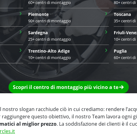
60+ centri di montaggio
80+ centri d
›
›
Piemonte
Toscana
90+ centri di montaggio
35+ centri d
›
›
Sardegna
Friuli-Vene
25+ centri di montaggio
10+ centri d
›
›
Trentino-Alto Adige
Puglia
10+ centri di montaggio
60+ centri d
Scopri il centro di montaggio più vicino a te
 nostro slogan racchiude ciò in cui crediamo: rendere l’acq
r raggiungere questo obiettivo, il nostro Team lavora ogni 
matici al miglior prezzo
. La soddisfazione dei clienti è il cu
rcles.it