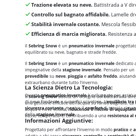
Trazione elevata su neve.
Battistrada a V dir
Controllo sul bagnato affidabile.
Lamelle dre
Stabilità invernale costante.
Mescola flessib
Efficienza di marcia migliorata.
Resistenza a
Il
Sebring Snow
è un
pneumatico invernale
progettat
equilibrato su neve, bagnato e strade fredde.
Il
Sebring Snow
è un
pneumatico invernale
dedicato 
impegnative della
stagione invernale
. Pensato per un 
prevedibile
su
neve
,
pioggia
e
asfalto freddo
, aiutand
extraurbano durante tutto l’inverno.
La Scienza Dietro La Tecnologia:
Questo
pneumatico invernale
è sviluppato per assic
Il
Sebring Snow
adotta un disegno del battistrada dire
di neve fondente e superfici scivolose. L’
equilibrio tra
una gestione efficace dell’acqua su fondo bagnato. La
sicurezza costante
, mentre il
comfort
di marcia rimane
acqua e neve sciolta,
riducendo il rischio di aquaplan
della
stagione invernale
.
basse temperature, contribuendo a una
resistenza al
Informazioni Aggiuntive:
Progettato per affrontare l’inverno in modo
pratico
e
a
adatta a chi cerca
sicurezza
,
controllo
e
continuità di