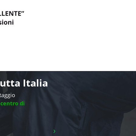
tta Italia
ntaggio
 centro di
›