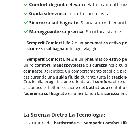
Comfort di guida elevato
. Battistrada ottimi
Guida silenziosa
. Ridotta rumorosità
Sicurezza sul bagnato
. Scanalature drenanti
Maneggevolezza precisa
. Struttura stabile
Il
Semperit Comfort Life 2
è un
pneumatico estivo pe
e
sicurezza sul bagnato
in ogni viaggio.
Il
Semperit Comfort Life 2
è un
pneumatico estivo pe
unire
comfort
,
maneggevolezza
e
sicurezza
nella guid
compatte
, garantisce un comportamento stabile e prev
assicurando una
guida fluida
durante tutta la
stagion
Grazie alla progettazione orientata al
comfort
, offre 
all’abitacolo. L’ottimizzazione del
battistrada
contribui
l’
aderenza sul bagnato
e aumentando la
sicurezza in 
La Scienza Dietro La Tecnologia:
La struttura del
battistrada
del
Semperit Comfort Life