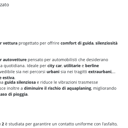
zzato
r vettura
progettato per offrire
comfort di guida
,
silenziosità
r autovetture
pensato per automobilisti che desiderano
a quotidiana. Ideale per
city car
,
utilitarie
e
berline
edibile sia nei percorsi
urbani
sia nei tragitti
extraurbani
,
e estiva
.
una
guida silenziosa
e riduce le vibrazioni trasmesse
sce inoltre a
diminuire il
rischio di aquaplaning
, migliorando
caso di pioggia
.
 2
è studiata per garantire un contatto uniforme con l’asfalto,