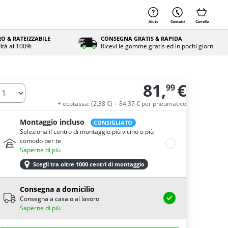
Aiuto
Contatti
Carrello
O & RATEIZZABILE
CONSEGNA GRATIS & RAPIDA
ità al 100%
Ricevi le gomme gratis ed in pochi giorni
81,
€
99
uantità
+ ecotassa: (
2,
38
€
) =
84,
37
€
per pneumatico
Montaggio incluso
CONSIGLIATO
Seleziona il centro di montaggio più vicino o più
comodo per te
Saperne di più
Scegli tra oltre 1000 centri di montaggio
Consegna a domicilio
Consegna a casa o al lavoro
Saperne di più