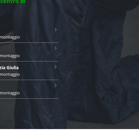
 centro di
›
i montaggio
›
i montaggio
›
zia Giulia
i montaggio
›
i montaggio