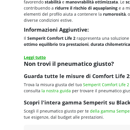
favorendo
stabilità
e
manovrabilità ottimizzata
. Le
sc
contribuendo a
ridurre il rischio di
aquaplaning
e a mi
elementi del profilo aiuta a contenere la
rumorosità
, 
diverse condizioni estive.
Informazioni Aggiuntive:
Il
Semperit Comfort Life 2
rappresenta una soluzione 
ottimo
equilibrio tra
prestazioni
,
durata chilometrica
Leggi tutto
Non trovi il pneumatico giusto?
Guarda tutte le misure di Comfort Life 2
Trova la misura giusta del tuo
Semperit Comfort Life 2
consulta
la nostra guida
per trovare il pneumatico gius
Scopri l'intera gamma Semperit su Blackc
Scegli il pneumatico giusto per te
della gamma Semper
tue esigenze, dal budget alle prestazioni.