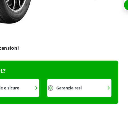
censioni
it?
le e sicuro
Garanzia resi