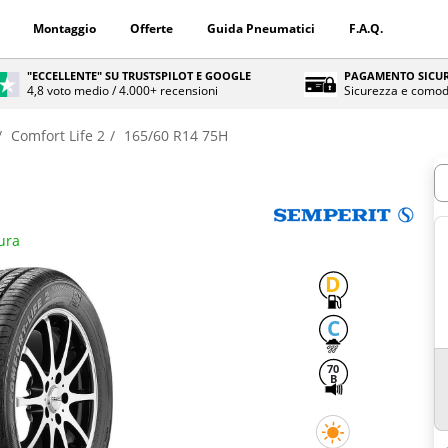
Montaggio
Offerte
Guida Pneumatici
F.A.Q.
"ECCELLENTE" SU TRUSTSPILOT E GOOGLE
PAGAMENTO SICUR
4,8 voto medio / 4.000+ recensioni
Sicurezza e comod
Comfort Life 2
165/60 R14 75H
Q
ura
D
C
70
B