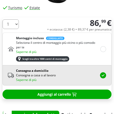
Turismo
Estate
86,
€
99
Quantità
+ ecotassa: (
2,
38
€
) =
89,
37
€
per pneumatico
Montaggio incluso
CONSIGLIATO
Seleziona il centro di montaggio più vicino o più comodo
per te
Saperne di più
Scegli tra oltre 1000 centri di montaggio
Consegna a domicilio
Consegna a casa o al lavoro
Saperne di più
Aggiungi al carrello