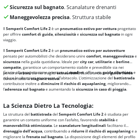
Sicurezza sul bagnato
. Scanalature drenanti
Maneggevolezza precisa
. Struttura stabile
Il
Semperit Comfort Life 2
è un
pneumatico estivo per vettura
progettato
per offrire
comfort di guida
,
silenziosità
e
sicurezza sul bagnato
in ogni
viaggio.
Il
Semperit Comfort Life 2
è un
pneumatico estivo per autovetture
pensato per automobilisti che desiderano unire
comfort
,
maneggevolezza
e
sicurezza
nella guida quotidiana. Ideale per
city car
,
utilitarie
e
berline
compatte
, garantisce un comportamento stabile e prevedibile sia nei
Grazie alla progettazione orientata al
comfort
, offre una
guida silenziosa
e
percorsi
urbani
sia nei tragitti
extraurbani
, assicurando una
guida fluida
riduce le vibrazioni trasmesse all’abitacolo. L’ottimizzazione del
battistrada
durante tutta la
stagione estiva
.
contribuisce inoltre a
diminuire il
rischio di aquaplaning
, migliorando
l’
aderenza sul bagnato
e aumentando la
sicurezza in caso di pioggia
.
La Scienza Dietro La Tecnologia:
La struttura del
battistrada
del
Semperit Comfort Life 2
è studiata per
garantire un contatto uniforme con l’asfalto, favorendo
stabilità
e
manovrabilità ottimizzata
. Le
scanalature longitudinali
facilitano il
drenaggio dell’acqua
, contribuendo a
ridurre il rischio di
aquaplaning
e a
migliorare la
frenata sul bagnato
. La disposizione degli elementi del profilo