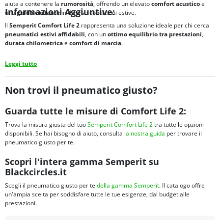
aiuta a contenere la
rumorosità
, offrendo un elevato
comfort acustico
e
Informazioni Aggiuntive:
una
guida costante
in diverse condizioni estive.
Il
Semperit Comfort Life 2
rappresenta una soluzione ideale per chi cerca
pneumatici estivi affidabili
, con un
ottimo
equilibrio tra
prestazioni
,
durata chilometrica
e
comfort di marcia
.
Leggi tutto
Non trovi il pneumatico giusto?
Guarda tutte le misure di Comfort Life 2:
Trova la misura giusta del tuo
Semperit Comfort Life 2
tra tutte le opzioni
disponibili. Se hai bisogno di aiuto, consulta
la nostra guida
per trovare il
pneumatico giusto per te.
Scopri l'intera gamma Semperit su
Blackcircles.it
Scegli il pneumatico giusto per te
della gamma Semperit
. Il catalogo offre
un'ampia scelta per soddisfare tutte le tue esigenze, dal budget alle
prestazioni.