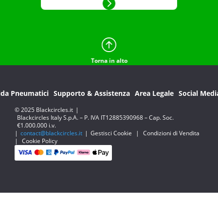
Torna in alto
ida Pneumatici
Supporto & Assistenza
Area Legale
Social Medi
© 2025 Blackcircles.it
|
Blackcircles Italy S.p.A. – P. IVA IT12885390968 – Cap. Soc.
€1.000.000 i.v.
|
contact@blackcircles.it
|
Gestisci Cookie
|
Condizioni di Vendita
|
Cookie Policy