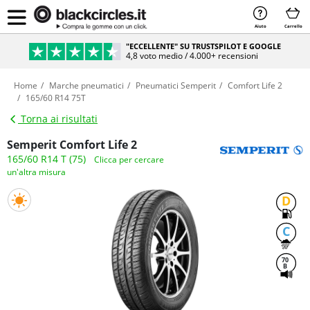
Aiuto
Carrello
"ECCELLENTE" SU TRUSTSPILOT E GOOGLE
4,8 voto medio / 4.000+ recensioni
Home
Marche pneumatici
Pneumatici Semperit
Comfort Life 2
165/60 R14 75T
Torna ai risultati
Semperit Comfort Life 2
165/60 R14 T (75)
Clicca per cercare
un'altra misura
D
C
70
B