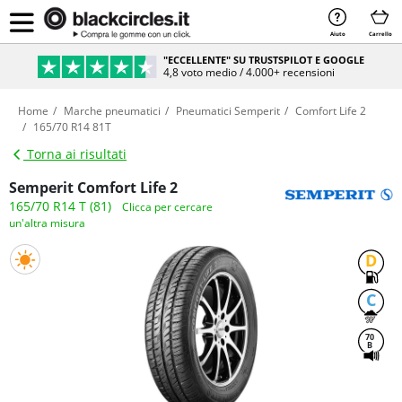
Aiuto
Carrello
"ECCELLENTE" SU TRUSTSPILOT E GOOGLE
4,8 voto medio / 4.000+ recensioni
Home
Marche pneumatici
Pneumatici Semperit
Comfort Life 2
165/70 R14 81T
Torna ai risultati
Semperit Comfort Life 2
165/70 R14 T (81)
Clicca per cercare
un'altra misura
D
C
70
B