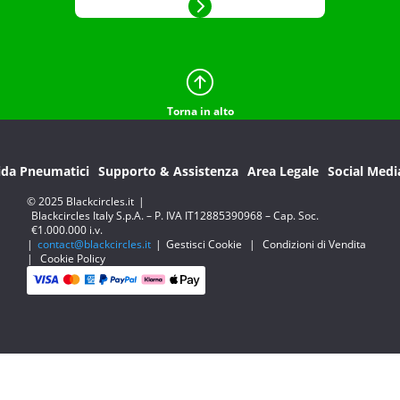
Torna in alto
ida Pneumatici
Supporto & Assistenza
Area Legale
Social Medi
© 2025 Blackcircles.it
|
Blackcircles Italy S.p.A. – P. IVA IT12885390968 – Cap. Soc.
€1.000.000 i.v.
|
contact@blackcircles.it
|
Gestisci Cookie
|
Condizioni di Vendita
|
Cookie Policy