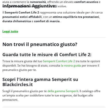
aiuta a contenere la
rumorosità
, offrendo un elevato
comfort acustico
e
Informazioni Aggiuntive:
una
guida costante
in diverse condizioni estive.
Il
Semperit Comfort Life 2
rappresenta una soluzione ideale per chi cerca
pneumatici estivi affidabili
, con un
ottimo
equilibrio tra
prestazioni
,
durata chilometrica
e
comfort di marcia
.
Leggi tutto
Non trovi il pneumatico giusto?
Guarda tutte le misure di Comfort Life 2:
Trova la misura giusta del tuo
Semperit Comfort Life 2
tra tutte le opzioni
disponibili. Se hai bisogno di aiuto, consulta
la nostra guida
per trovare il
pneumatico giusto per te.
Scopri l'intera gamma Semperit su
Blackcircles.it
Scegli il pneumatico giusto per te
della gamma Semperit
. Il catalogo offre
un'ampia scelta per soddisfare tutte le tue esigenze, dal budget alle
prestazioni.