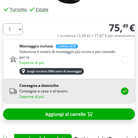
Turismo
Estate
75,
€
49
Quantità
+ ecotassa: (
2,
38
€
) =
77,
87
€
per pneumatico
Montaggio incluso
CONSIGLIATO
Seleziona il centro di montaggio più vicino o più comodo
per te
Saperne di più
Scegli tra oltre 1000 centri di montaggio
Consegna a domicilio
Consegna a casa o al lavoro
Saperne di più
Aggiungi al carrello