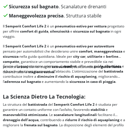
Sicurezza sul bagnato
. Scanalature drenanti
Maneggevolezza precisa
. Struttura stabile
Il
Semperit Comfort Life 2
è un
pneumatico estivo per vettura
progettato
per offrire
comfort di guida
,
silenziosità
e
sicurezza sul bagnato
in ogni
viaggio.
Il
Semperit Comfort Life 2
è un
pneumatico estivo per autovetture
pensato per automobilisti che desiderano unire
comfort
,
maneggevolezza
e
sicurezza
nella guida quotidiana. Ideale per
city car
,
utilitarie
e
berline
compatte
, garantisce un comportamento stabile e prevedibile sia nei
Grazie alla progettazione orientata al
comfort
, offre una
guida silenziosa
e
percorsi
urbani
sia nei tragitti
extraurbani
, assicurando una
guida fluida
riduce le vibrazioni trasmesse all’abitacolo. L’ottimizzazione del
battistrada
durante tutta la
stagione estiva
.
contribuisce inoltre a
diminuire il
rischio di aquaplaning
, migliorando
l’
aderenza sul bagnato
e aumentando la
sicurezza in caso di pioggia
.
La Scienza Dietro La Tecnologia:
La struttura del
battistrada
del
Semperit Comfort Life 2
è studiata per
garantire un contatto uniforme con l’asfalto, favorendo
stabilità
e
manovrabilità ottimizzata
. Le
scanalature longitudinali
facilitano il
drenaggio dell’acqua
, contribuendo a
ridurre il rischio di
aquaplaning
e a
migliorare la
frenata sul bagnato
. La disposizione degli elementi del profilo