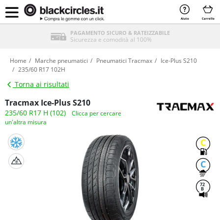
Aiuto
Carrello
PAGAMENTO SICURO & RATEIZZABILE
Sicurezza e comodità al 100%
Home
Marche pneumatici
Pneumatici Tracmax
Ice-Plus S210
235/60 R17 102H
Torna ai risultati
Tracmax Ice-Plus S210
235/60 R17 H (102)
Clicca per cercare
un'altra misura
C
C
72
B