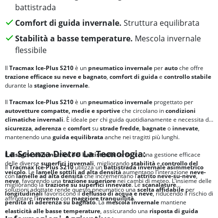
battistrada
Comfort di guida invernale.
Struttura equilibrata
Stabilità a basse temperature.
Mescola invernale
flessibile
Il
Tracmax Ice-Plus S210
è un
pneumatico invernale
per
auto
che offre
trazione efficace su neve e bagnato
,
comfort di guida
e
controllo stabile
durante la
stagione invernale
.
Il
Tracmax Ice-Plus S210
è un
pneumatico invernale
progettato per
autovetture compatte, medie e sportive
che circolano in
condizioni
climatiche invernali
. È ideale per chi guida quotidianamente e necessita di
sicurezza
,
aderenza
e
comfort
su
strade fredde
,
bagnate
o
innevate
,
mantenendo una
guida equilibrata
anche nei tragitti più lunghi.
La Scienza Dietro La Tecnologia:
Il
disegno asimmetrico del battistrada
consente una gestione efficace
delle diverse
superfici invernali
, migliorando
stabilità
e
controllo del
Il
Tracmax Ice-Plus S210
utilizza un
battistrada invernale asimmetrico
veicolo
. Le
lamelle sottili ad alta densità
aumentano l’interazione
neve-
con
lamelle ad alta densità
che incrementano l’
attrito neve-su-neve
,
neve
, favorendo una
trazione superiore
nei cambi di meteo. L’insieme delle
migliorando la
trazione su superfici innevate
. Le
scanalature
soluzioni adottate rende questo pneumatico una
scelta affidabile
per
longitudinali
favoriscono il
deflusso di acqua e neve
, riducendo il rischio di
affrontare l’
inverno
con
maggiore tranquillità
.
perdita di aderenza su bagnato
. La
mescola invernale
mantiene
elasticità alle basse temperature
, assicurando una
risposta di guida