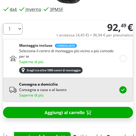
4x4
Inverno
3PMSF
92,
€
49
Quantità
+ ecotassa: (
4,
45
€
) =
96,
94
€
per pneumatico
Montaggio incluso
CONSIGLIATO
Seleziona il centro di montaggio più vicino o più comodo
per te
Saperne di più
Scegli tra oltre 1000 centri di montaggio
Consegna a domicilio
Consegna a casa o al lavoro
Saperne di più
Aggiungi al carrello