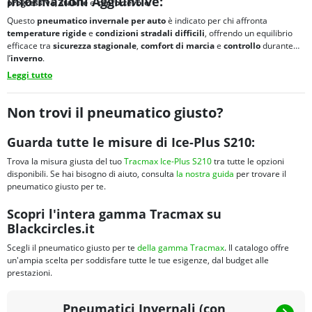
Informazioni Aggiuntive:
progressiva
,
stabile
e
confortevole
.
Questo
pneumatico invernale per auto
è indicato per chi affronta
temperature rigide
e
condizioni stradali difficili
, offrendo un equilibrio
efficace tra
sicurezza stagionale
,
comfort di marcia
e
controllo
durante
l’
inverno
.
Leggi tutto
Non trovi il pneumatico giusto?
Guarda tutte le misure di Ice-Plus S210:
Trova la misura giusta del tuo
Tracmax Ice-Plus S210
tra tutte le opzioni
disponibili. Se hai bisogno di aiuto, consulta
la nostra guida
per trovare il
pneumatico giusto per te.
Scopri l'intera gamma Tracmax su
Blackcircles.it
Scegli il pneumatico giusto per te
della gamma Tracmax
. Il catalogo offre
un'ampia scelta per soddisfare tutte le tue esigenze, dal budget alle
prestazioni.
Pneumatici Invernali (con