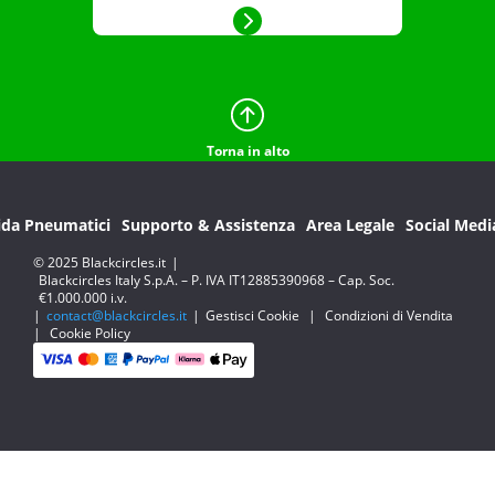
Torna in alto
ida Pneumatici
Supporto & Assistenza
Area Legale
Social Medi
© 2025 Blackcircles.it
|
Blackcircles Italy S.p.A. – P. IVA IT12885390968 – Cap. Soc.
€1.000.000 i.v.
|
contact@blackcircles.it
|
Gestisci Cookie
|
Condizioni di Vendita
|
Cookie Policy