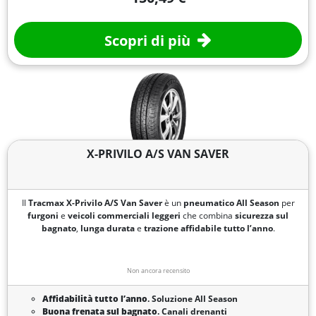
Scopri di più
X-PRIVILO A/S VAN SAVER
Il
Tracmax X-Privilo A/S Van Saver
è un
pneumatico All Season
per
furgoni
e
veicoli commerciali leggeri
che combina
sicurezza sul
bagnato
,
lunga durata
e
trazione affidabile
tutto l’anno
.
Non ancora recensito
Affidabilità tutto l’anno
. Soluzione All Season
Buona frenata sul bagnato
. Canali drenanti