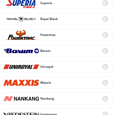
Superia
Royal Black
Powertrac
Barum
Uniroyal
Maxxis
Nankang
Vredestein