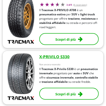
3,6/5
(8 recensioni)
Il
Tracmax X-PRIVILO AT08
è un
pneumatico estivo
per
SUV
e
light truck
progettato per offrire
trazione
,
resistenza
e
stabilità affidabile
su strada e percorsi off-
road leggeri.
Scopri di più
X-PRIVILO S330
Non ancora recensito
Il
Tracmax X-Privilo S330
è un
pneumatico
invernale
progettato per
auto
e
SUV
che
offre
sicurezza invernale
,
controllo stabile
e
trazione affidabile
su strade fredde.
Scopri di più