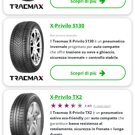
Scopri di più
X-Privilo S130
Non ancora recensito
Il
Tracmax X-Privilo S130
è un
pneumatico
invernale
progettato per
auto compatte
che offre
trazione su neve e ghiaccio
,
sicurezza invernale
e
controllo stabile
.
Scopri di più
X-Privilo TX2
3,4/5
(5 recensioni)
Il
Tracmax X-Privilo TX2
è un
pneumatico
estivo eco-friendly
per
auto compatte
che
garantisce
bassa resistenza al
rotolamento
,
sicurezza in frenata
e
lunga
durata
.