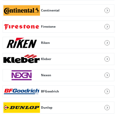
Continental
Firestone
Riken
Kleber
Nexen
BFGoodrich
Dunlop