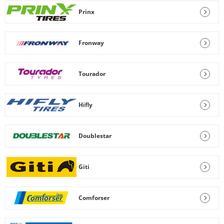
Prinx
Fronway
Tourador
Hifly
Doublestar
Giti
Comforser