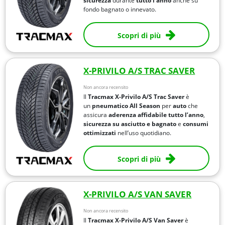
sicurezza
durante
tutto l’anno
anche su
fondo bagnato o innevato.
Scopri di più
X-PRIVILO A/S TRAC SAVER
Non ancora recensito
Il
Tracmax X-Privilo A/S Trac Saver
è
un
pneumatico All Season
per
auto
che
assicura
aderenza affidabile tutto l’anno
,
sicurezza su asciutto e bagnato
e
consumi
ottimizzati
nell’uso quotidiano.
Scopri di più
X-PRIVILO A/S VAN SAVER
Non ancora recensito
Il
Tracmax X-Privilo A/S Van Saver
è