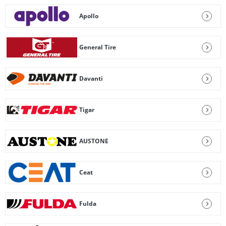
Apollo
General Tire
Davanti
Tigar
AUSTONE
Ceat
Fulda