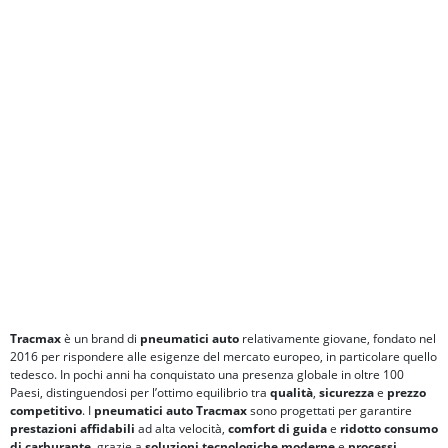
Tracmax
è un brand di
pneumatici auto
relativamente giovane, fondato nel
2016 per rispondere alle esigenze del mercato europeo, in particolare quello
tedesco. In pochi anni ha conquistato una presenza globale in oltre 100
Paesi, distinguendosi per l’ottimo equilibrio tra
qualità
,
sicurezza
e
prezzo
competitivo
. I
pneumatici auto Tracmax
sono progettati per garantire
prestazioni affidabili
ad alta velocità,
comfort di guida
e
ridotto consumo
di carburante
, grazie a
soluzioni tecnologiche moderne
e
processi