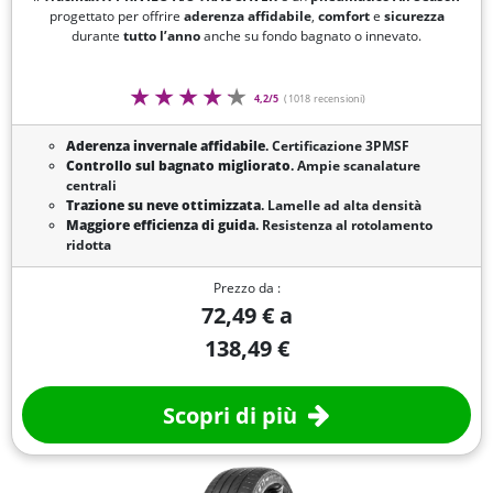
progettato per offrire
aderenza affidabile
,
comfort
e
sicurezza
durante
tutto l’anno
anche su fondo bagnato o innevato.
4,2/5
(1018 recensioni)
Aderenza invernale affidabile
. Certificazione 3PMSF
Controllo sul bagnato migliorato
. Ampie scanalature
centrali
Trazione su neve ottimizzata
. Lamelle ad alta densità
Maggiore efficienza di guida
. Resistenza al rotolamento
ridotta
Prezzo da :
72,49 € a
138,49 €
Scopri di più