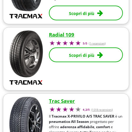
Scopri di più
Radial 109
5/5
(1 recensioni)
Scopri di più
Trac Saver
4,2/5
(1018 recensioni)
Il
Tracmax X-PRIVILO A/S TRAC SAVER
è un
pneumatico All Season
progettato per
offrire
aderenza affidabile
,
comfort
e