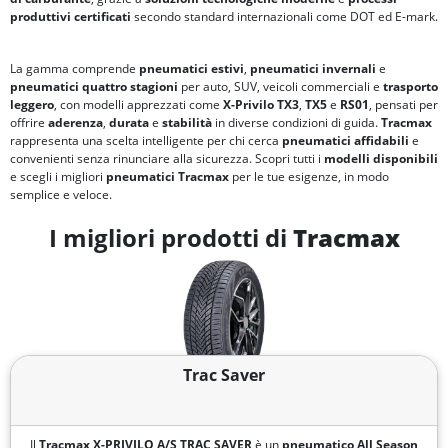
produttivi certificati
secondo standard internazionali come DOT ed E-mark.
La gamma comprende
pneumatici estivi
,
pneumatici invernali
e
pneumatici quattro stagioni
per auto, SUV, veicoli commerciali e
trasporto
leggero
, con modelli apprezzati come
X-Privilo TX3
,
TX5
e
RS01
, pensati per
offrire
aderenza
,
durata
e
stabilità
in diverse condizioni di guida.
Tracmax
rappresenta una scelta intelligente per chi cerca
pneumatici affidabili
e
convenienti senza rinunciare alla sicurezza. Scopri tutti i
modelli disponibili
e scegli i migliori
pneumatici Tracmax
per le tue esigenze, in modo
semplice e veloce.
I migliori prodotti di
Tracmax
Trac Saver
Il
Tracmax X-PRIVILO A/S TRAC SAVER
è un
pneumatico All Season