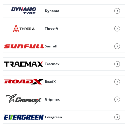
Dynamo
Three-A
Sunfull
Tracmax
RoadX
Gripmax
Evergreen