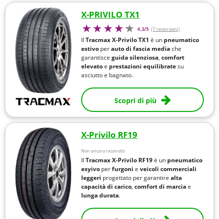
X-PRIVILO TX1
4,2/5
(7 recensioni)
Il
Tracmax X-Privilo TX1
è un
pneumatico
estivo
per
auto di fascia media
che
garantisce
guida silenziosa
,
comfort
elevato
e
prestazioni equilibrate
su
asciutto e bagnato.
Scopri di più
X-Privilo RF19
Non ancora recensito
Il
Tracmax X-Privilo RF19
è un
pneumatico
esyivo
per
furgoni
e
veicoli commerciali
leggeri
progettato per garantire
alta
capacità di carico
,
comfort di marcia
e
lunga durata
.