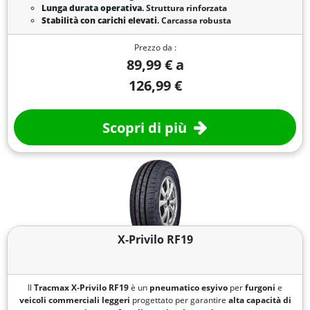
Lunga durata operativa
. Struttura rinforzata
Stabilità con carichi elevati
. Carcassa robusta
Prezzo da :
89,99 € a
126,99 €
Scopri di più
X-Privilo RF19
Il
Tracmax X-Privilo RF19
è un
pneumatico esyivo
per
furgoni
e
veicoli commerciali leggeri
progettato per garantire
alta capacità di