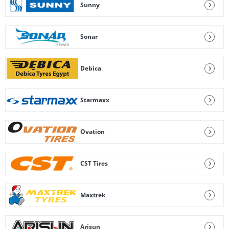
Sunny
Sonar
Debica
Starmaxx
Ovation
CST Tires
Maxtrek
Arisun