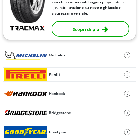
veicoli commerciali leggeri
progettato per
garantire
trazione su neve e ghiaccio
e
sicurezza invernale
.
Scopri di più
Michelin
Pirelli
Hankook
Bridgestone
Goodyear