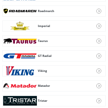
Roadmarch
Imperial
Taurus
GT Radial
Viking
Matador
Tristar