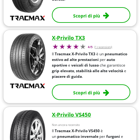
Scopri di più
X-Privilo TX3
4/5
(1 recensioni)
Il
Tracmax X-Privilo TX3
è un
pneumatico
estivo ad alte prestazioni
per
auto
sportive
e
veicoli di lusso
che garantisce
grip elevato
,
stabilità alle alte velocità
e
piacere di guida
.
Scopri di più
X-Privilo VS450
Non ancora recensito
Il
Tracmax X-Privilo VS450
è
un
pneumatico invernale
per
furgoni
e