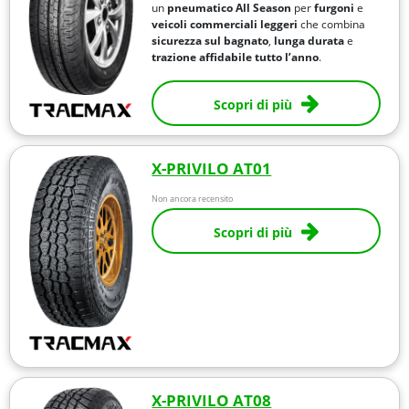
un
pneumatico All Season
per
furgoni
e
veicoli commerciali leggeri
che combina
sicurezza sul bagnato
,
lunga durata
e
trazione affidabile
tutto l’anno
.
Scopri di più
X-PRIVILO AT01
Non ancora recensito
Scopri di più
X-PRIVILO AT08