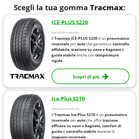
Scegli la tua gomma
Tracmax
:
ICE-PLUS S220
Non ancora recensito
Il
Tracmax ICE-PLUS S220
è un
pneumatico
invernale
per
auto
che garantisce
controllo
affidabile
,
trazione su neve e bagnato
e
guida stabile
anche con
temperature
rigide
.
Scopri di più
Ice-Plus S210
Non ancora recensito
Il
Tracmax Ice-Plus S210
è un
pneumatico
invernale
per
auto
che offre
trazione
efficace su neve e bagnato
,
comfort di
guida
e
controllo stabile
durante la
stagione invernale
.