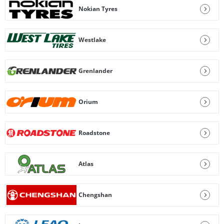
Nokian Tyres
Westlake
Grenlander
Orium
Roadstone
Atlas
Chengshan