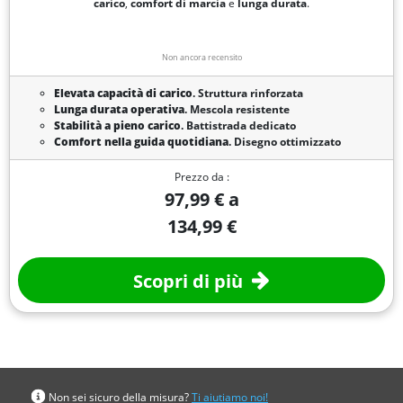
carico
,
comfort di marcia
e
lunga durata
.
Non ancora recensito
Elevata capacità di carico
. Struttura rinforzata
Lunga durata operativa
. Mescola resistente
Stabilità a pieno carico
. Battistrada dedicato
Comfort nella guida quotidiana
. Disegno ottimizzato
Prezzo da :
97,99 € a
134,99 €
Scopri di più
Cerca per misura
Non sei sicuro della misura?
Ti aiutiamo noi!