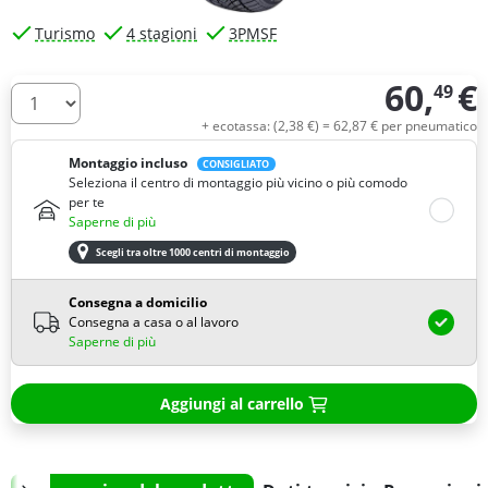
Turismo
4 stagioni
3PMSF
60,
€
49
Quantità
+ ecotassa: (
2,
38
€
) =
62,
87
€
per pneumatico
Montaggio incluso
CONSIGLIATO
Seleziona il centro di montaggio più vicino o più comodo
per te
Saperne di più
Scegli tra oltre 1000 centri di montaggio
Consegna a domicilio
Consegna a casa o al lavoro
Saperne di più
Aggiungi al carrello