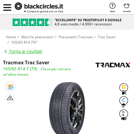
Aiuto
Carrello
"ECCELLENTE" SU TRUSTSPILOT E GOOGLE
4,8 voto medio / 4.000+ recensioni
Home
Marche pneumatici
Pneumatici Tracmax
Trac Saver
165/65 R14 79T
Torna ai risultati
Tracmax Trac Saver
165/65 R14 T (79)
Clicca per cercare
un'altra misura
D
C
71
B