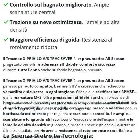
Controllo sul bagnato migliorato
. Ampie
scanalature centrali
Trazione su neve ottimizzata
. Lamelle ad alta
densità
Maggiore efficienza di guida
. Resistenza al
rotolamento ridotta
Il
Tracmax X-PRIVILO A/S TRAC SAVER
è un
pneumatico All Season
progettato per offrire
aderenza affidabile
,
comfort
e
sicurezza
durante
tutto l’anno
anche su fondo bagnato o innevato.
Il
Tracmax X-PRIVILO A/S TRAC SAVER
è un
pneumatico All Season
pensato per
auto compatte
,
berline
,
SUV
e
crossover
che richiedono
versatilità
e
sicurezza
in ogni stagione
. Grazie alla
certificazione
3PMSF
e alla
marcatura
M+S
, offre
prestazioni affidabili
anche in presenza di
Progettato per chi desidera un pneumatico pratico e adatto a
condizioni
neve e basse temperature, mantenendo al tempo stesso
comfort
e
stabilità
climatiche variabili
, questo modello combina una
mescola adattiva
con un
durante la guida quotidiana su asciutto e bagnato.
battistrada ottimizzato
per migliorare
trazione
e
controllo
. Le
ampie
scanalature longitudinali
favoriscono l’evacuazione dell’acqua, mentre le
lamelle ad alta densità
migliorano la presa su neve e ghiaccio. La struttura
è inoltre studiata per
ridurre
la
resistenza al rotolamento
e contribuire a
La Scienza Dietro La Tecnologia:
una guida più efficiente e regolare.