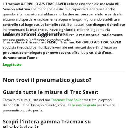
Il
Tracmax X-PRIVILO A/S TRAC SAVER
utilizza una speciale
mescola All
Season adattiva
che mantiene elasticità e capacità di aderenza anche
quando le temperature si abbassano. Le
due ampie scanalature centrali
aiutano a disperdere rapidamente acqua e fango, migliorando
stabilità
e
controllo sul bagnato
. Le
lamelle sottili
e i tasselli con
disegno dentellato
incrementano la
trazione su neve e ghiaccio
, mentre la geometria
Informazioni Aggiuntive:
ottimizzata della spalla contribuisce a ridurre la
resistenza al rotolamento
per una guida più efficiente e confortevole.
Grazie alla
certificazione
3PMSF
, il
Tracmax X-PRIVILO A/S TRAC SAVER
soddisfa i requisiti per l’utilizzo invernale nei mercati dove è richiesto un
pneumatico omologato per neve severa
, offrendo
praticità d’uso
durante tutto l’anno
.
Leggi tutto
Non trovi il pneumatico giusto?
Guarda tutte le misure di Trac Saver:
Trova la misura giusta del tuo
Tracmax Trac Saver
tra tutte le opzioni
disponibili. Se hai bisogno di aiuto, consulta
la nostra guida
per trovare il
pneumatico giusto per te.
Scopri l'intera gamma Tracmax su
Blackcircles.it