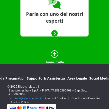
Parla con uno dei nostri
esperti
Torna in alto
ida Pneumatici
Supporto & Assistenza
Area Legale
Social Medi
© 2025 Blackcircles.it
|
Blackcircles Italy S.p.A. – P. IVA IT12885390968 – Cap. Soc.
€1.000.000 i.v.
|
contact@blackcircles.it
|
Gestisci Cookie
|
Condizioni di Vendita
|
Cookie Policy