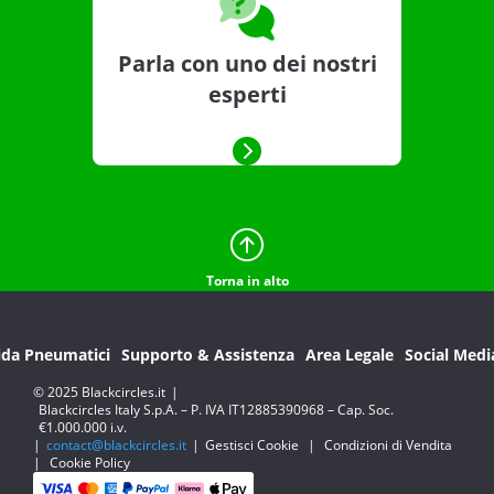
Parla con uno dei nostri
esperti
Torna in alto
ida Pneumatici
Supporto & Assistenza
Area Legale
Social Medi
© 2025 Blackcircles.it
|
Blackcircles Italy S.p.A. – P. IVA IT12885390968 – Cap. Soc.
€1.000.000 i.v.
|
contact@blackcircles.it
|
Gestisci Cookie
|
Condizioni di Vendita
|
Cookie Policy