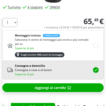
Turismo
4 stagioni
3PMSF
65,
€
49
Quantità
+ ecotassa: (
3,
54
€
) =
69,
03
€
per pneumatico
Montaggio incluso
CONSIGLIATO
Seleziona il centro di montaggio più vicino o più comodo
per te
Saperne di più
Scegli tra oltre 1000 centri di montaggio
Consegna a domicilio
Consegna a casa o al lavoro
Saperne di più
Aggiungi al carrello