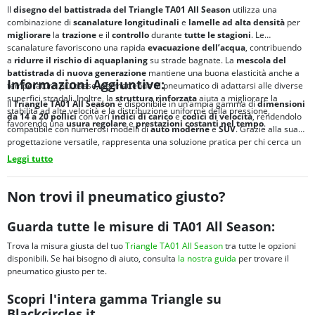
Il
disegno del battistrada del Triangle TA01 All Season
utilizza una
combinazione di
scanalature longitudinali
e
lamelle ad alta densità
per
migliorare
la
trazione
e il
controllo
durante
tutte le stagioni
. Le
scanalature favoriscono una rapida
evacuazione dell’acqua
, contribuendo
a
ridurre il rischio di
aquaplaning
su strade bagnate. La
mescola del
battistrada di nuova generazione
mantiene una buona elasticità anche a
Informazioni Aggiuntive:
temperature più basse, permettendo al pneumatico di adattarsi alle diverse
superfici stradali. Inoltre, la
struttura rinforzata
aiuta a migliorare la
Il
Triangle TA01 All Season
è disponibile in un’ampia gamma di
dimensioni
stabilità ad alte velocità e la distribuzione uniforme della pressione,
da 14 a 20 pollici
con vari
indici di carico
e
codici di velocità
, rendendolo
favorendo una
usura regolare
e
prestazioni costanti nel tempo
.
compatibile con numerosi modelli di
auto moderne
e
SUV
. Grazie alla sua
progettazione versatile, rappresenta una soluzione pratica per chi cerca un
pneumatico quattro stagioni affidabile
per l’uso quotidiano.
Leggi tutto
Non trovi il pneumatico giusto?
Guarda tutte le misure di TA01 All Season:
Trova la misura giusta del tuo
Triangle TA01 All Season
tra tutte le opzioni
disponibili. Se hai bisogno di aiuto, consulta
la nostra guida
per trovare il
pneumatico giusto per te.
Scopri l'intera gamma Triangle su
Blackcircles.it