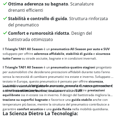
Ottima aderenza su bagnato
. Scanalature
drenanti efficienti
Stabilità e controllo di guida
. Struttura rinforzata
del pneumatico
Comfort e rumorosità ridotta
. Design del
battistrada ottimizzato
Il
Triangle TA01 All Season
è un
pneumatico All Season per auto e SUV
sviluppato per offrire
aderenza affidabile
,
stabilità di guida
e
sicurezza
tutto l’anno
su strade asciutte, bagnate e in condizioni invernali.
Il
Triangle TA01 All Season
è un
pneumatico quattro stagioni
progettato
per automobilisti che desiderano prestazioni affidabili durante tutto l’anno
senza la necessità di cambiare pneumatici tra estate e inverno. Sviluppato e
testato in Europa, questo pneumatico è pensato per offrire
sicurezza
,
La combinazione di
battistrada avanzato
,
mescola di nuova generazione
stabilità
e
comfort di guida
in una vasta gamma di condizioni climatiche. È
e
struttura ottimizzata
consente al pneumatico di offrire
prestazioni
adatto a
autovetture
,
berline
,
crossover
e alcuni
SUV
.
equilibrate
sia in estate sia in inverno. Il design del battistrada migliora la
trazione su superfici bagnate
e favorisce una
guida stabile
anche con
temperature più basse, mentre la struttura del pneumatico contribuisce a
garantire
comfort acustico
e una
guida fluida
nella mobilità quotidiana.
La Scienza Dietro La Tecnologia: