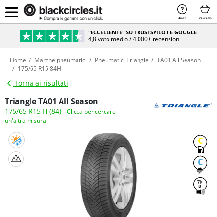
Aiuto
Carrello
"ECCELLENTE" SU TRUSTSPILOT E GOOGLE
4,8 voto medio / 4.000+ recensioni
Home
Marche pneumatici
Pneumatici Triangle
TA01 All Season
175/65 R15 84H
Torna ai risultati
Triangle TA01 All Season
175/65 R15 H (84)
Clicca per cercare
un'altra misura
C
C
70
B